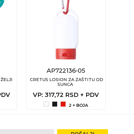
AP722136-05
ŽELJI
CRETUS LOSION ZA ZAŠTITU OD
TRIY
SUNCA
VP
:
 PDV
VP
: 317,72 RSD + PDV
2 + BOJA