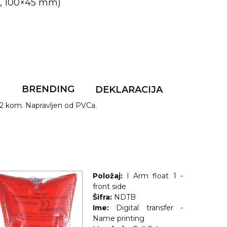
C, 100×45 mm)
F
BRENDING
DEKLARACIJA
 2 kom. Napravljen od PVCa.
Položaj:
I Arm float 1 -
front side
Šifra:
NDTB
Ime:
Digital transfer -
Name printing