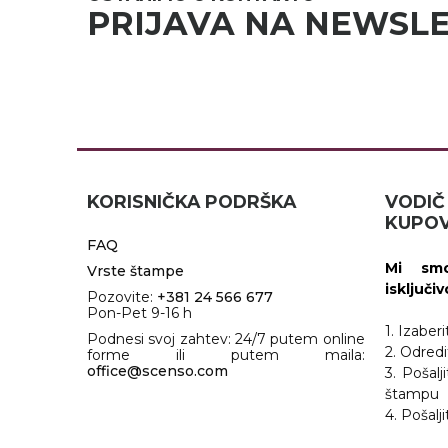
PRIJAVA NA NEWSL
RADNA OPREMA
KORISNIČKA PODRŠKA
VOD
KUPOV
FAQ
Mi smo
Vrste štampe
isključi
Pozovite:
+381 24 566 677
Pon-Pet 9-16 h
1. Izaber
Podnesi svoj zahtev: 24/7 putem online
2. Odredi
forme ili putem maila:
office@scenso.com
3. Pošalj
štampu
4. Pošal