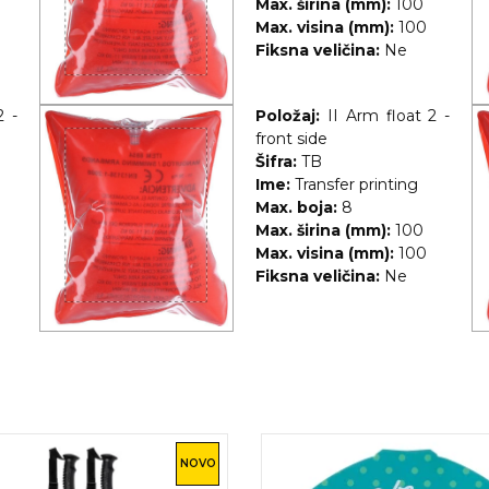
Max. širina (mm):
100
Max. visina (mm):
100
Fiksna veličina:
Ne
2 -
Položaj:
II Arm float 2 -
front side
Šifra:
TB
Ime:
Transfer printing
Max. boja:
8
Max. širina (mm):
100
Max. visina (mm):
100
Fiksna veličina:
Ne
NOVO