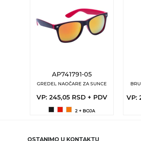
NARUKVICE ZA ŽURKE I
DOGAĐAJE
ID PLOČICA
TERMOSI
BOCE
TEHNOLOGIJA
KANCELARIJA
AP741791-05
OPTA
GREDEL NAOČARE ZA SUNCE
BRU
KUĆNI SETOVI
VP
: 245,05 RSD + PDV
+ PDV
OLOVKE
VP
:
PRIVESCI & ALATI
2 + BOJA
TORBE & PUTOVANJE
TEKSTIL
OSTANIMO U KONTAKTU