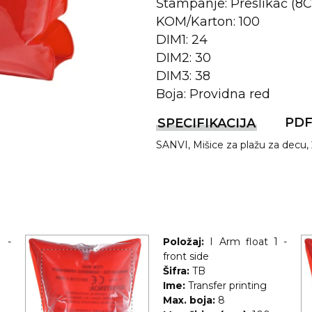
Štampanje: Preslikač (8
KOM/Karton: 100
DIM1: 24
DIM2: 30
DIM3: 38
Boja: Providna red
PD
SPECIFIKACIJA
SANVI, Mišice za plažu za decu,
REMA
I
1 -
Položaj:
I Arm float 1 -
front side
Šifra:
TB
Ime:
Transfer printing
Max. boja:
8