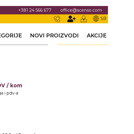
+381 24 566 677
office@scenso.com
SR
EGORIJE
NOVI PROIZVODI
AKCIJE
PDV
/ kom
a i pdv-a