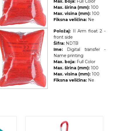
Max. boja:
Full Color
Max. širina (mm):
100
Max. visina (mm):
100
Fiksna veličina:
Ne
Položaj:
II Arm float 2 -
front side
Šifra:
NDTB
Ime:
Digital transfer -
Name printing
Max. boja:
Full Color
Max. širina (mm):
100
Max. visina (mm):
100
Fiksna veličina:
Ne