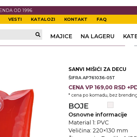
RENDA OD 1996
VESTI
KATALOZI
KONTAKT
FAQ
TI
VANJE
A
ERIJE
DE
OVKE
MAJICE
NA LAGERU
KAT
TI
VANJE
A
ČI
VKE
ĆA
SANVI MIŠIĆI ZA DECU
VANJE
A
ŠIFRA AP761036-05T
I
E
KE
AM
ODEĆA
CENA
VP
169,00 RSD +
* cena po komadu, bez brending
VANJE
A
BOJE
A OPREMA
I I PANOI
KA
 RADNA
Osnovne informacije
Material 1: PVC
VANJE
Veličina: 220×130 mm