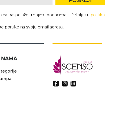
POŠALJI
nica raspolaže mojim podacima. Detalji u
politika
e poruke na svoju email adresu.
 NAMA
tegorije
tampa