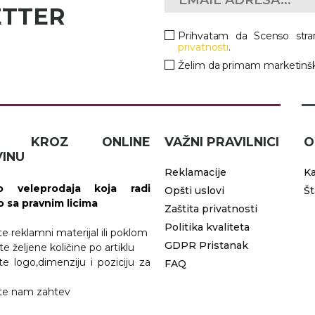
ETTER
Prihvatam da Scenso stra
privatnosti
.
Želim da primam marketinšk
IČ KROZ ONLINE
VAŽNI PRAVILNICI
O
INU
Reklamacije
Ka
 veleprodaja koja radi
Opšti uslovi
Š
vo sa pravnim licima
Zaštita privatnosti
Politika kvaliteta
ite reklamni materijal ili poklom
GDPR Pristanak
te željene količine po artiklu
ite logo,dimenziju i poziciju za
FAQ
jite nam zahtev