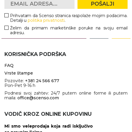
POŠALJI
Prihvatam da Scenso stranica raspolaže mojim podacima.
Detalji u
politika privatnosti
.
Želim da primam marketinške poruke na svoju email
adresu.
KORISNIČKA PODRŠKA
FAQ
Vrste štampe
Pozovite:
+381 24 566 677
Pon-Pet 9-16 h
Podnesi svoj zahtev: 24/7 putem online forme ili putem
maila:
office@scenso.com
VODIČ KROZ ONLINE KUPOVINU
Mi smo veleprodaja koja radi isključivo