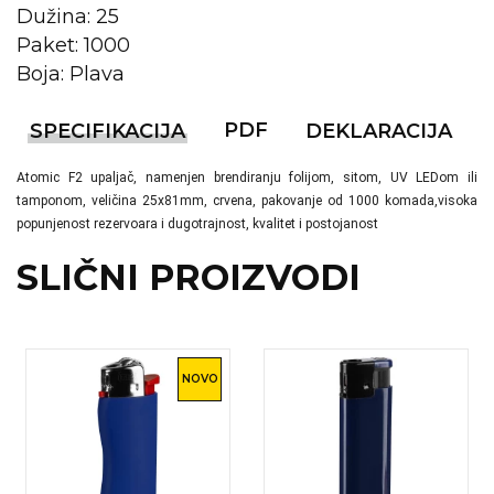
NARUKVICE ZA ŽURKE I
Dužina: 25
DOGAĐAJE
Paket: 1000
ID PLOČICA
Boja: Plava
TERMOSI
PDF
SPECIFIKACIJA
DEKLARACIJA
BOCE
Atomic F2 upaljač, namenjen brendiranju folijom, sitom, UV LEDom ili 
tamponom, veličina 25x81mm, crvena, pakovanje od 1000 komada,visoka 
TEHNOLOGIJA
popunjenost rezervoara i dugotrajnost, kvalitet i postojanost
KANCELARIJA
SLIČNI PROIZVODI
KUĆNI SETOVI
OLOVKE
NOVO
PRIVESCI & ALATI
TORBE & PUTOVANJE
TEKSTIL