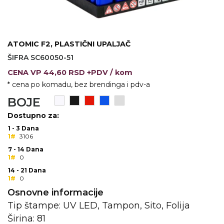
KOŠULJE
KAPE
UNIFORME
ATOMIC F2, PLASTIČNI UPALJAČ
ŠIFRA SC60050-51
STRETCH TOPS
CENA
VP
44,60 RSD +PDV
/ kom
SUBLIMACIJA
* cena po komadu, bez brendinga i pdv-a
BOJE
CRICKET UPALJAČI
Dostupno za:
ŠIBICA
1 - 3 Dana
1#
3106
JAKNE I PRSLUCI
7 - 14 Dana
1#
0
HYGIENIC KOLEKCIJA
14 - 21 Dana
1#
0
OKOVRATNE ID TRAKICE
Osnovne informacije
PRIBOR ZA PISANJE
Tip štampe: UV LED, Tampon, Sito, Folija
Širina: 81