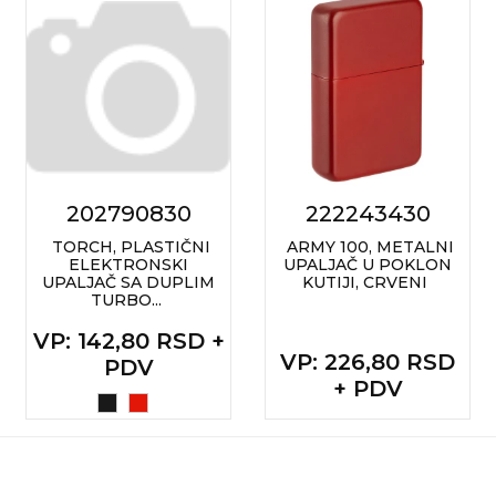
RADNA OPREMA
202790830
222243430
TORCH, PLASTIČNI
ARMY 100, METALNI
ELEKTRONSKI
UPALJAČ U POKLON
UPALJAČ SA DUPLIM
KUTIJI, CRVENI
TURBO...
VP
: 142,80 RSD +
VP
: 226,80 RSD
PDV
+ PDV