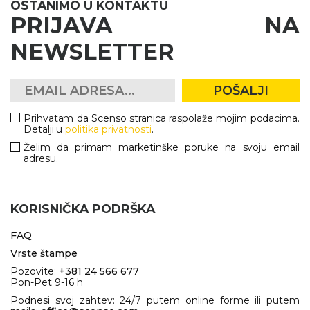
OSTANIMO U KONTAKTU
PRIJAVA NA
NEWSLETTER
POŠALJI
Prihvatam da Scenso stranica raspolaže mojim podacima.
Detalji u
politika privatnosti
.
Želim da primam marketinške poruke na svoju email
adresu.
KORISNIČKA PODRŠKA
FAQ
Vrste štampe
Pozovite:
+381 24 566 677
Pon-Pet 9-16 h
Podnesi svoj zahtev: 24/7 putem online forme ili putem