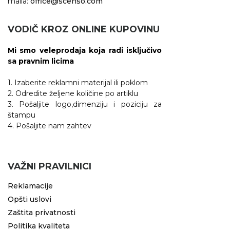
maila:
office@scenso.com
VODIČ KROZ ONLINE KUPOVINU
Mi smo veleprodaja koja radi isključivo
sa pravnim licima
1. Izaberite reklamni materijal ili poklom
2. Odredite željene količine po artiklu
3. Pošaljite logo,dimenziju i poziciju za
štampu
4. Pošaljite nam zahtev
VAŽNI PRAVILNICI
Reklamacije
Opšti uslovi
Zaštita privatnosti
Politika kvaliteta