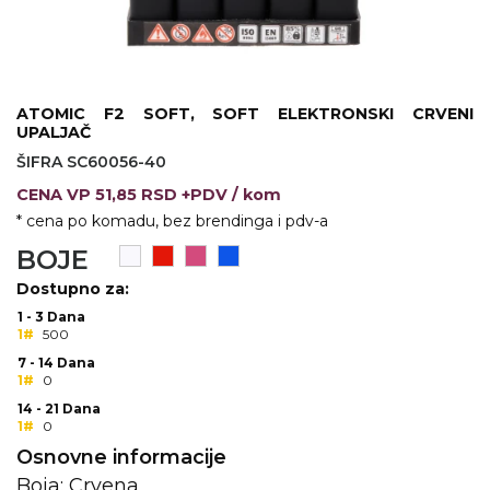
KOŠULJE
KAPE
UNIFORME
ATOMIC F2 SOFT, SOFT ELEKTRONSKI CRVENI
STRETCH TOPS
UPALJAČ
ŠIFRA SC60056-40
SUBLIMACIJA
CENA
VP
51,85 RSD +PDV
/ kom
CRICKET UPALJAČI
* cena po komadu, bez brendinga i pdv-a
BOJE
ŠIBICA
Dostupno za:
JAKNE I PRSLUCI
1 - 3 Dana
1#
500
HYGIENIC KOLEKCIJA
7 - 14 Dana
1#
0
OKOVRATNE ID TRAKICE
14 - 21 Dana
1#
0
PRIBOR ZA PISANJE
Osnovne informacije
Boja: Crvena