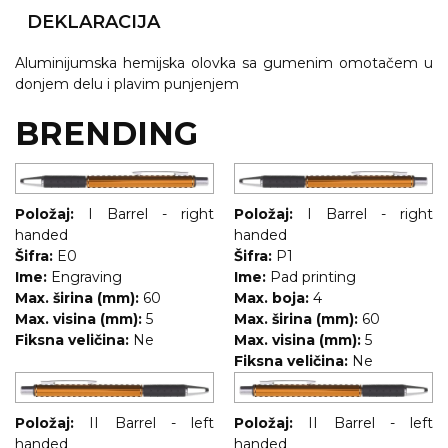
NARUKVICE ZA ŽURKE I
DOGAĐAJE
DEKLARACIJA
ID PLOČICA
Aluminijumska hemijska olovka sa gumenim omotačem u
donjem delu i plavim punjenjem
TERMOSI
BRENDING
BOCE
TEHNOLOGIJA
Položaj:
I Barrel - right
Položaj:
I Barrel - right
KANCELARIJA
handed
handed
Šifra:
E0
Šifra:
P1
KUĆNI SETOVI
Ime:
Engraving
Ime:
Pad printing
Max. širina (mm):
60
Max. boja:
4
OLOVKE
Max. visina (mm):
5
Max. širina (mm):
60
Fiksna veličina:
Ne
Max. visina (mm):
5
PRIVESCI & ALATI
Fiksna veličina:
Ne
TORBE & PUTOVANJE
Položaj:
II Barrel - left
Položaj:
II Barrel - left
TEKSTIL
handed
handed