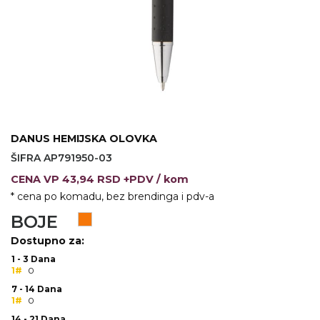
VINO I BAR
TEHNOLOGIJA
TEKSTIL
UPALJAČI
USB
KOŠULJE
SLOBODNO VREME
TEHNOLOGIJA
TEKSTIL
PRIVESCI
GADŽETI
PANTALONE
DANUS HEMIJSKA OLOVKA
ALAT
TEKSTIL
ŠIFRA AP791950-03
ŠOLJE
KECELJE I OP
CENA
VP
43,94 RSD +PDV
/ kom
* cena po komadu, bez brendinga i pdv-a
LAMPE
TEKSTIL
BOJE
ZDRAVLJE I LEPOTA
MODNI DODAC
Dostupno za:
DUKSEVI I KABANICE
TEKSTIL
1 - 3 Dana
1#
0
KAČKETI, KAPE I ŠEŠIRI
PEŠKIRI
7 - 14 Dana
1#
0
POLO MAJICE
TEKSTIL
14 - 21 Dana