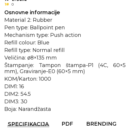
1#
0
KOŠULJE
KAPE
Osnovne informacije
Material 2: Rubber
UNIFORME
Pen type: Ballpoint pen
Mechanism type: Push action
STRETCH TOPS
Refill colour: Blue
SUBLIMACIJA
Refill type: Normal refill
Veličina: ø8×135 mm
CRICKET UPALJAČI
Štampanje: Tampon štampa-P1 (4C, 60×5
ŠIBICA
mm), Graviranje-E0 (60×5 mm)
KOM/Karton: 1000
JAKNE I PRSLUCI
DIM1: 16
DIM2: 54.5
HYGIENIC KOLEKCIJA
DIM3: 30
OKOVRATNE ID TRAKICE
Boja: Narandžasta
PRIBOR ZA PISANJE
PDF
BRENDING
SPECIFIKACIJA