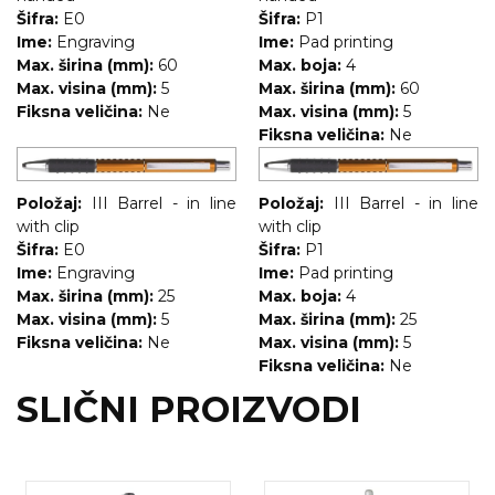
Šifra:
E0
Šifra:
P1
RADNA OPREMA
Ime:
Engraving
Ime:
Pad printing
Max. širina (mm):
60
Max. boja:
4
Max. visina (mm):
5
Max. širina (mm):
60
Fiksna veličina:
Ne
Max. visina (mm):
5
Fiksna veličina:
Ne
Položaj:
III Barrel - in line
Položaj:
III Barrel - in line
with clip
with clip
Šifra:
E0
Šifra:
P1
Ime:
Engraving
Ime:
Pad printing
Max. širina (mm):
25
Max. boja:
4
Max. visina (mm):
5
Max. širina (mm):
25
Fiksna veličina:
Ne
Max. visina (mm):
5
Fiksna veličina:
Ne
SLIČNI PROIZVODI