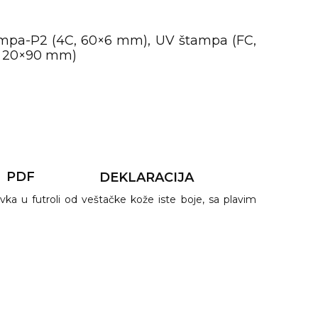
mpa-P2 (4C, 60×6 mm), UV štampa (FC,
C, 20×90 mm)
PDF
DEKLARACIJA
a u futroli od veštačke kože iste boje, sa plavim