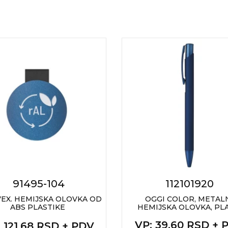
91495-104
112101920
EX. HEMIJSKA OLOVKA OD
OGGI COLOR, METAL
ABS PLASTIKE
HEMIJSKA OLOVKA, PL
VP
: 39,60 RSD + 
: 121,68 RSD + PDV