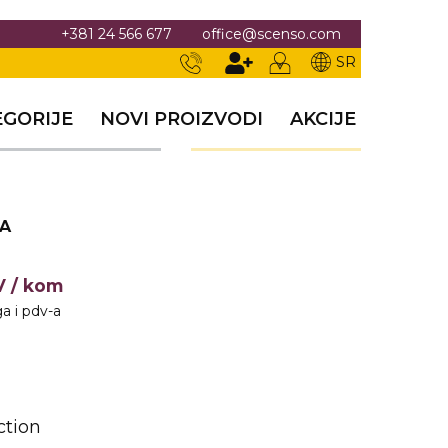
+381 24 566 677
office@scenso.com
SR
EGORIJE
NOVI PROIZVODI
AKCIJE
KA
DV
/ kom
a i pdv-a
ction