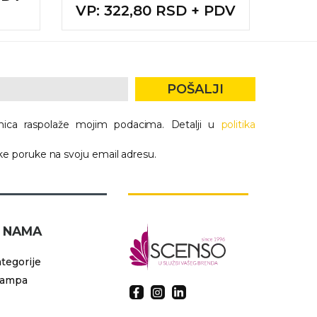
VP
: 322,80 RSD + PDV
VP
POŠALJI
nica raspolaže mojim podacima. Detalji u
politika
e poruke na svoju email adresu.
 NAMA
tegorije
tampa