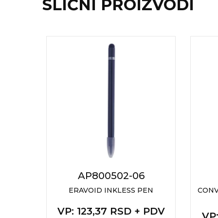
NARUKVICE ZA ŽURKE I
SLIČNI PROIZVODI
DOGAĐAJE
ID PLOČICA
TERMOSI
BOCE
TEHNOLOGIJA
KANCELARIJA
KUĆNI SETOVI
OLOVKE
PRIVESCI & ALATI
6
AP800502-06
TORBE & PUTOVANJE
ERAVOID INKLESS PEN
CONV
TEKSTIL
VP
: 123,37 RSD + PDV
+ PDV
VP