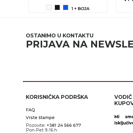
RADNA OPREMA
1 + BOJA
OSTANIMO U KONTAKTU
PRIJAVA NA NEWSL
KORISNIČKA PODRŠKA
VOD
KUPOV
FAQ
Mi smo
Vrste štampe
isključi
Pozovite:
+381 24 566 677
Pon-Pet 9-16 h