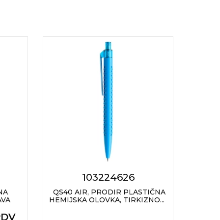
103224626
NA
QS40 AIR, PRODIR PLASTIČNA
LITE
AVA
HEMIJSKA OLOVKA, TIRKIZNO...
PDV