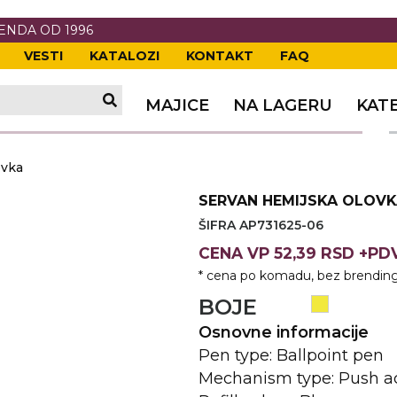
RENDA OD 1996
VESTI
KATALOZI
KONTAKT
FAQ
TI
VANJE
A
ERIJE
DE
OVKE
MAJICE
NA LAGERU
KAT
TI
VANJE
A
ovka
ČI
VKE
ĆA
SERVAN HEMIJSKA OLOV
VANJE
A
ŠIFRA AP731625-06
I
E
KE
AM
ODEĆA
CENA
VP
52,39 RSD +P
* cena po komadu, bez brending
VANJE
A
BOJE
A OPREMA
I I PANOI
KA
 RADNA
Osnovne informacije
Pen type: Ballpoint pen
VANJE
Mechanism type: Push a