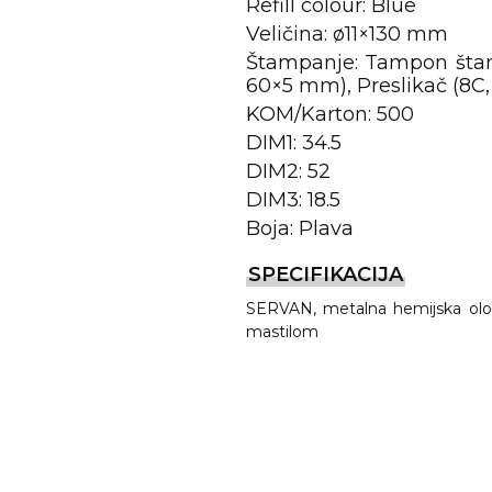
Refill colour: Blue
Veličina: ø11×130 mm
Štampanje: Tampon šta
60×5 mm), Preslikač (8
KOM/Karton: 500
DIM1: 34.5
DIM2: 52
DIM3: 18.5
Boja: Plava
REMA
SPECIFIKACIJA
SERVAN, metalna hemijska olovk
mastilom
I