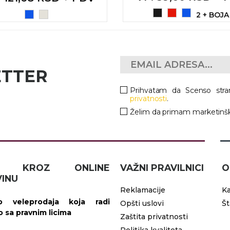
2 + BOJA
ETTER
Prihvatam da Scenso stra
privatnosti
.
Želim da primam marketinšk
IČ KROZ ONLINE
VAŽNI PRAVILNICI
O
INU
Reklamacije
Ka
 veleprodaja koja radi
Opšti uslovi
Š
vo sa pravnim licima
Zaštita privatnosti