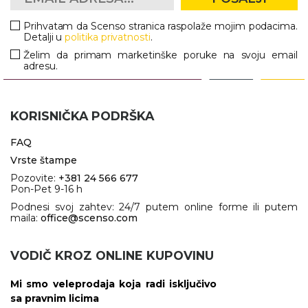
Prihvatam da Scenso stranica raspolaže mojim podacima.
Detalji u
politika privatnosti
.
Želim da primam marketinške poruke na svoju email
adresu.
KORISNIČKA PODRŠKA
FAQ
Vrste štampe
Pozovite:
+381 24 566 677
Pon-Pet 9-16 h
Podnesi svoj zahtev: 24/7 putem online forme ili putem
maila:
office@scenso.com
VODIČ KROZ ONLINE KUPOVINU
Mi smo veleprodaja koja radi isključivo
sa pravnim licima