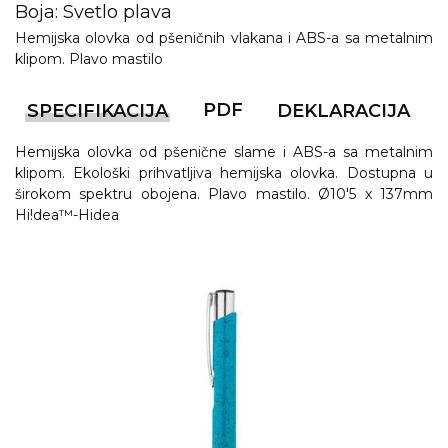
NARUKVICE ZA ŽURKE I
Boja: Svetlo plava
DOGAĐAJE
Hemijska olovka od pšeničnih vlakana i ABS-a sa metalnim
klipom. Plavo mastilo
ID PLOČICA
TERMOSI
PDF
SPECIFIKACIJA
DEKLARACIJA
BOCE
Hemijska olovka od pšenične slame i ABS-a sa metalnim
klipom. Ekološki prihvatljiva hemijska olovka. Dostupna u
TEHNOLOGIJA
širokom spektru obojena. Plavo mastilo. Ø10'5 x 137mm
Hi!dea™-Hidea
KANCELARIJA
KUĆNI SETOVI
OLOVKE
PRIVESCI & ALATI
TORBE & PUTOVANJE
TEKSTIL