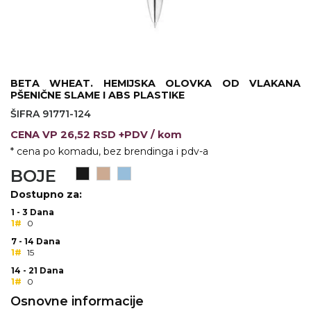
KOŠULJE
KAPE
UNIFORME
STRETCH TOPS
BETA WHEAT. HEMIJSKA OLOVKA OD VLAKANA
PŠENIČNE SLAME I ABS PLASTIKE
SUBLIMACIJA
ŠIFRA 91771-124
CENA
VP
26,52 RSD +PDV
/ kom
CRICKET UPALJAČI
* cena po komadu, bez brendinga i pdv-a
ŠIBICA
BOJE
Dostupno za:
JAKNE I PRSLUCI
1 - 3 Dana
1#
0
HYGIENIC KOLEKCIJA
7 - 14 Dana
1#
OKOVRATNE ID TRAKICE
15
14 - 21 Dana
PRIBOR ZA PISANJE
1#
0
Osnovne informacije