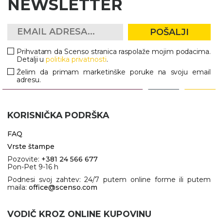
NEWSLETTER
POŠALJI
Prihvatam da Scenso stranica raspolaže mojim podacima.
Detalji u
politika privatnosti
.
Želim da primam marketinške poruke na svoju email
adresu.
KORISNIČKA PODRŠKA
FAQ
Vrste štampe
Pozovite:
+381 24 566 677
Pon-Pet 9-16 h
Podnesi svoj zahtev: 24/7 putem online forme ili putem
maila:
office@scenso.com
VODIČ KROZ ONLINE KUPOVINU