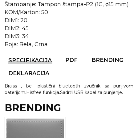
NARUKVICE ZA ŽURKE I
Štampanje: Tampon štampa-P2 (1C, ø15 mm)
DOGAĐAJE
KOM/Karton: 50
ID PLOČICA
DIM1: 20
DIM2: 45
TERMOSI
DIM3: 34
Boja: Bela, Crna
BOCE
TEHNOLOGIJA
PDF
BRENDING
SPECIFIKACIJA
KANCELARIJA
DEKLARACIJA
KUĆNI SETOVI
Braiss , beli plastični bluetooth zvučnik sa punjivom
baterijom.Hisfree funkcija.Sadrži USB kabel za punjenje.
OLOVKE
BRENDING
PRIVESCI & ALATI
TORBE & PUTOVANJE
TEKSTIL