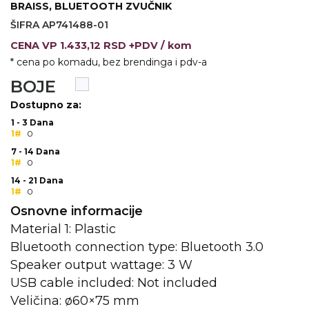
BRAISS, BLUETOOTH ZVUČNIK
ŠIFRA AP741488-01
KOŠULJE
KAPE
CENA
VP
1.433,12 RSD +PDV
/ kom
UNIFORME
* cena po komadu, bez brendinga i pdv-a
STRETCH TOPS
BOJE
Dostupno za:
SUBLIMACIJA
1 - 3 Dana
1#
0
CRICKET UPALJAČI
7 - 14 Dana
1#
0
ŠIBICA
14 - 21 Dana
1#
0
JAKNE I PRSLUCI
Osnovne informacije
HYGIENIC KOLEKCIJA
Material 1: Plastic
Bluetooth connection type: Bluetooth 3.0
OKOVRATNE ID TRAKICE
Speaker output wattage: 3 W
PRIBOR ZA PISANJE
USB cable included: Not included
Veličina: ø60×75 mm