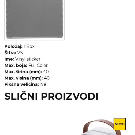
RADNA OPREMA
Položaj:
I Box
Šifra:
VS
Ime:
Vinyl sticker
Max. boja:
Full Color
Max. širina (mm):
40
Max. visina (mm):
40
Fiksna veličina:
Ne
SLIČNI PROIZVODI
NOVO