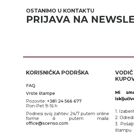
NARUKVICE ZA ŽURKE I
DOGAĐAJE
OSTANIMO U KONTAKTU
PRIJAVA NA NEWSL
ID PLOČICA
TERMOSI
BOCE
TEHNOLOGIJA
KANCELARIJA
KORISNIČKA PODRŠKA
VOD
KUPOV
KUĆNI SETOVI
FAQ
OLOVKE
Mi smo
Vrste štampe
isključi
Pozovite:
+381 24 566 677
PRIVESCI & ALATI
Pon-Pet 9-16 h
1. Izaber
Podnesi svoj zahtev: 24/7 putem online
TORBE & PUTOVANJE
2. Odredi
forme ili putem maila:
office@scenso.com
3. Pošalj
TEKSTIL
štampu