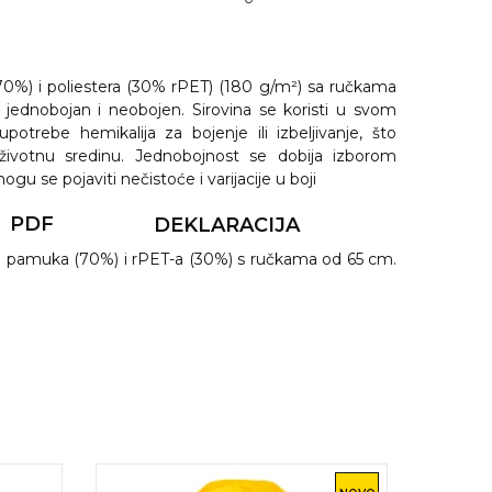
70%) i poliestera (30% rPET) (180 g/m²) sa ručkama
 jednobojan i neobojen. Sirovina se koristi u svom
upotrebe hemikalija za bojenje ili izbeljivanje, što
životnu sredinu. Jednobojnost se dobija izborom
ogu se pojaviti nečistoće i varijacije u boji
PDF
DEKLARACIJA
og pamuka (70%) i rPET-a (30%) s ručkama od 65 cm.