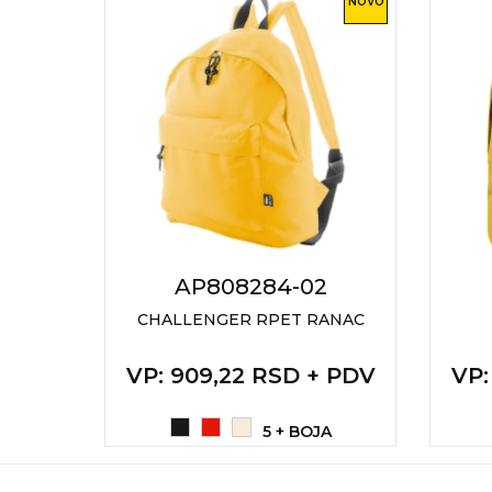
NOVO
KOŠULJE
KAPE
UNIFORME
STRETCH TOPS
SUBLIMACIJA
CRICKET UPALJAČI
ŠIBICA
AP808284-02
JAKNE I PRSLUCI
AMUKA
CHALLENGER RPET RANAC
PAMUKA
HYGIENIC KOLEKCIJA
VP
: 909,22 RSD + PDV
VP
+ PDV
OKOVRATNE ID TRAKICE
A
5 + BOJA
PRIBOR ZA PISANJE