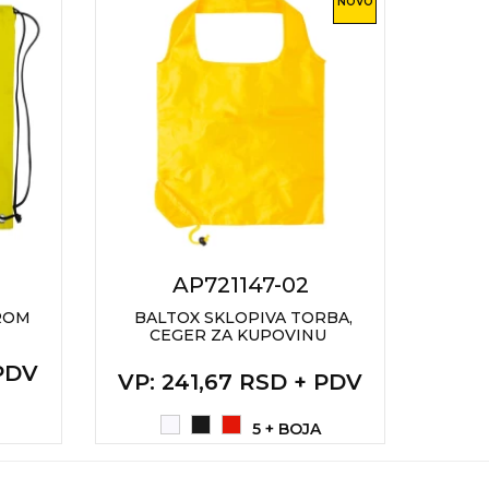
NOVO
AP721147-02
ROM
BALTOX SKLOPIVA TORBA,
RULE
CEGER ZA KUPOVINU
21
 PDV
VP
: 241,67 RSD + PDV
VP
:
5 + BOJA