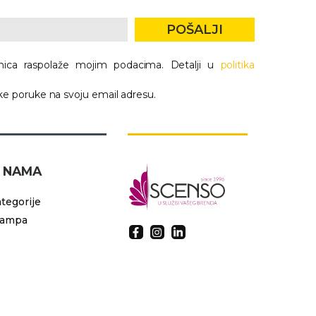
POŠALJI
nica raspolaže mojim podacima. Detalji u
politika
e poruke na svoju email adresu.
 NAMA
tegorije
tampa