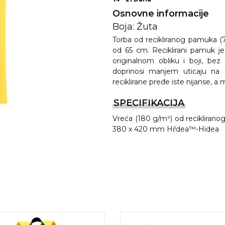
Osnovne informacije
Boja: Žuta
Torba od recikliranog pamuka (
od 65 cm. Reciklirani pamuk je
originalnom obliku i boji, bez 
doprinosi manjem uticaju na 
reciklirane pređe iste nijanse, a m
SPECIFIKACIJA
Vreća (180 g/m²) od recikliran
REMA
380 x 420 mm Hi!dea™-Hidea
I