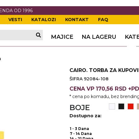
RENDA OD 1996
VESTI
KATALOZI
KONTAKT
FAQ
TI
VANJE
A
ERIJE
DE
OVKE
MAJICE
NA LAGERU
KAT
TI
VANJE
A
a
ČI
VKE
ĆA
CAIRO. TORBA ZA KUPOVI
VANJE
A
ŠIFRA 92084-108
I
E
KE
AM
ODEĆA
CENA
VP
170,56 RSD +P
* cena po komadu, bez brending
VANJE
A
BOJE
A OPREMA
I I PANOI
KA
 RADNA
Dostupno za:
VANJE
1 - 3 Dana
7 - 14 Dana
14 - 21 Dana