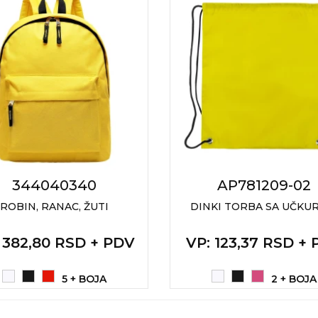
344040340
AP781209-02
ROBIN, RANAC, ŽUTI
DINKI TORBA SA UČKU
: 382,80 RSD + PDV
VP
: 123,37 RSD +
5 + BOJA
2 + BOJA