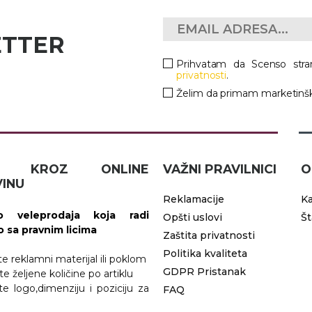
ETTER
Prihvatam da Scenso stra
privatnosti
.
Želim da primam marketinšk
IČ KROZ ONLINE
VAŽNI PRAVILNICI
O
INU
Reklamacije
Ka
 veleprodaja koja radi
Opšti uslovi
Š
vo sa pravnim licima
Zaštita privatnosti
Politika kvaliteta
ite reklamni materijal ili poklom
GDPR Pristanak
te željene količine po artiklu
ite logo,dimenziju i poziciju za
FAQ