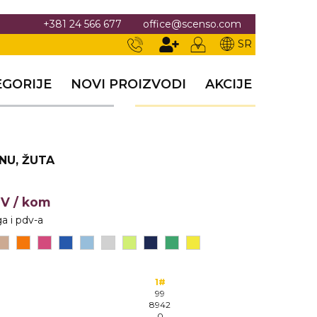
+381 24 566 677
office@scenso.com
SR
EGORIJE
NOVI PROIZVODI
AKCIJE
NU, ŽUTA
DV
/ kom
a i pdv-a
1#
99
8942
0