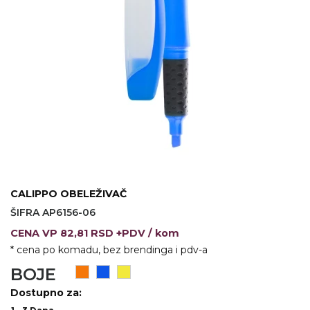
KOŠULJE
KAPE
UNIFORME
STRETCH TOPS
SUBLIMACIJA
CRICKET UPALJAČI
ŠIBICA
CALIPPO OBELEŽIVAČ
JAKNE I PRSLUCI
ŠIFRA AP6156-06
HYGIENIC KOLEKCIJA
CENA
VP
82,81 RSD +PDV
/ kom
* cena po komadu, bez brendinga i pdv-a
OKOVRATNE ID TRAKICE
BOJE
PRIBOR ZA PISANJE
Dostupno za: