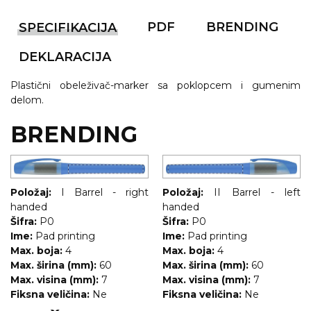
RADNA OPREMA
PDF
BRENDING
SPECIFIKACIJA
DEKLARACIJA
Plastični obeleživač-marker sa poklopcem i gumenim
delom.
BRENDING
Položaj:
I Barrel - right
Položaj:
II Barrel - left
handed
handed
Šifra:
P0
Šifra:
P0
Ime:
Pad printing
Ime:
Pad printing
Max. boja:
4
Max. boja:
4
Max. širina (mm):
60
Max. širina (mm):
60
Max. visina (mm):
7
Max. visina (mm):
7
Fiksna veličina:
Ne
Fiksna veličina:
Ne