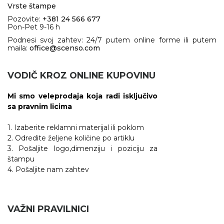
Vrste štampe
Pozovite:
+381 24 566 677
Pon-Pet 9-16 h
Podnesi svoj zahtev: 24/7 putem online forme ili putem
maila:
office@scenso.com
VODIČ KROZ ONLINE KUPOVINU
Mi smo veleprodaja koja radi isključivo
sa pravnim licima
1. Izaberite reklamni materijal ili poklom
2. Odredite željene količine po artiklu
3. Pošaljite logo,dimenziju i poziciju za
štampu
4. Pošaljite nam zahtev
VAŽNI PRAVILNICI