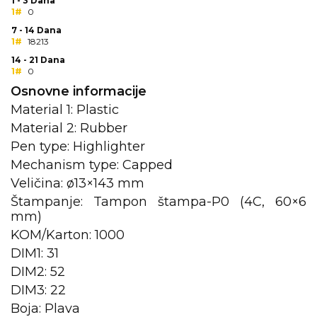
NARUKVICE ZA ŽURKE I
1 - 3 Dana
1#
0
DOGAĐAJE
7 - 14 Dana
1#
18213
ID PLOČICA
14 - 21 Dana
1#
TERMOSI
0
Osnovne informacije
BOCE
Material 1: Plastic
Material 2: Rubber
TEHNOLOGIJA
Pen type: Highlighter
KANCELARIJA
Mechanism type: Capped
Veličina: ø13×143 mm
KUĆNI SETOVI
Štampanje: Tampon štampa-P0 (4C, 60×6
mm)
OLOVKE
KOM/Karton: 1000
PRIVESCI & ALATI
DIM1: 31
DIM2: 52
TORBE & PUTOVANJE
DIM3: 22
TEKSTIL
Boja: Plava