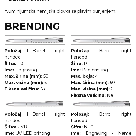
NARUKVICE ZA ŽURKE I
DOGAĐAJE
Aluminijumska hemijska olovka sa plavim punjenjem.
ID PLOČICA
BRENDING
TERMOSI
BOCE
Položaj:
I Barrel - right
Položaj:
I Barrel - right
TEHNOLOGIJA
handed
handed
Šifra:
E0
Šifra:
P1
KANCELARIJA
Ime:
Engraving
Ime:
Pad printing
Max. širina (mm):
50
Max. boja:
4
KUĆNI SETOVI
Max. visina (mm):
6
Max. širina (mm):
50
Fiksna veličina:
Ne
Max. visina (mm):
6
OLOVKE
Fiksna veličina:
Ne
PRIVESCI & ALATI
Položaj:
I Barrel - right
Položaj:
I Barrel - right
TORBE & PUTOVANJE
handed
handed
Šifra:
UVB
Šifra:
NE0
TEKSTIL
Ime:
UV LED printing
Ime:
Engraving - Name