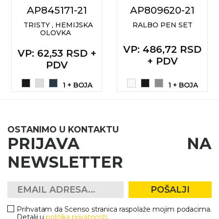
AP845171-21
AP809620-21
TRISTY , HEMIJSKA
RALBO PEN SET
OLOVKA
VP
: 486,72 RSD
VP
: 62,53 RSD +
+ PDV
PDV
1 + BOJA
1 + BOJA
OSTANIMO U KONTAKTU
PRIJAVA NA
NEWSLETTER
POŠALJI
Prihvatam da Scenso stranica raspolaže mojim podacima.
Detalji u
politika privatnosti
.