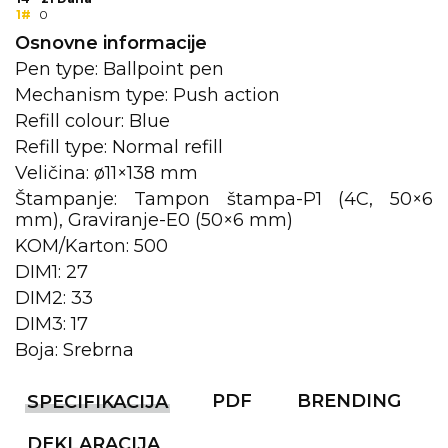
1#
0
KOŠULJE
KAPE
Osnovne informacije
Pen type: Ballpoint pen
UNIFORME
Mechanism type: Push action
Refill colour: Blue
STRETCH TOPS
Refill type: Normal refill
SUBLIMACIJA
Veličina: ø11×138 mm
Štampanje: Tampon štampa-P1 (4C, 50×6
CRICKET UPALJAČI
mm), Graviranje-E0 (50×6 mm)
ŠIBICA
KOM/Karton: 500
DIM1: 27
JAKNE I PRSLUCI
DIM2: 33
DIM3: 17
HYGIENIC KOLEKCIJA
Boja: Srebrna
OKOVRATNE ID TRAKICE
PDF
BRENDING
SPECIFIKACIJA
PRIBOR ZA PISANJE
DEKLARACIJA