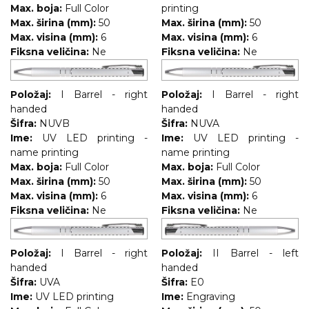
Max. boja:
Full Color
printing
RADNA OPREMA
Max. širina (mm):
50
Max. širina (mm):
50
Max. visina (mm):
6
Max. visina (mm):
6
Fiksna veličina:
Ne
Fiksna veličina:
Ne
Položaj:
I Barrel - right
Položaj:
I Barrel - right
handed
handed
Šifra:
NUVB
Šifra:
NUVA
Ime:
UV LED printing -
Ime:
UV LED printing -
name printing
name printing
Max. boja:
Full Color
Max. boja:
Full Color
Max. širina (mm):
50
Max. širina (mm):
50
Max. visina (mm):
6
Max. visina (mm):
6
Fiksna veličina:
Ne
Fiksna veličina:
Ne
Položaj:
I Barrel - right
Položaj:
II Barrel - left
handed
handed
Šifra:
UVA
Šifra:
E0
Ime:
UV LED printing
Ime:
Engraving