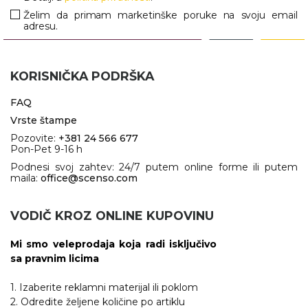
Želim da primam marketinške poruke na svoju email
adresu.
KORISNIČKA PODRŠKA
FAQ
Vrste štampe
Pozovite:
+381 24 566 677
Pon-Pet 9-16 h
Podnesi svoj zahtev: 24/7 putem online forme ili putem
maila:
office@scenso.com
VODIČ KROZ ONLINE KUPOVINU
Mi smo veleprodaja koja radi isključivo
sa pravnim licima
1. Izaberite reklamni materijal ili poklom
2. Odredite željene količine po artiklu