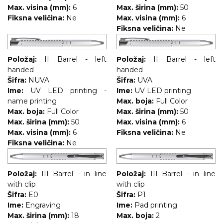
Max. visina (mm):
6
Max. širina (mm):
50
Fiksna veličina:
Ne
Max. visina (mm):
6
Fiksna veličina:
Ne
Položaj:
II Barrel - left
Položaj:
II Barrel - left
handed
handed
Šifra:
NUVA
Šifra:
UVA
Ime:
UV LED printing -
Ime:
UV LED printing
name printing
Max. boja:
Full Color
Max. boja:
Full Color
Max. širina (mm):
50
Max. širina (mm):
50
Max. visina (mm):
6
Max. visina (mm):
6
Fiksna veličina:
Ne
Fiksna veličina:
Ne
Položaj:
III Barrel - in line
Položaj:
III Barrel - in line
with clip
with clip
Šifra:
E0
Šifra:
P1
Ime:
Engraving
Ime:
Pad printing
Max. širina (mm):
18
Max. boja:
2