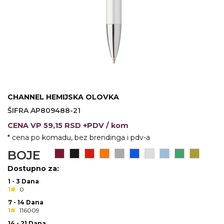
VINO I BAR
TEHNOLOGIJA
TEKSTIL
UPALJAČI
USB
KOŠULJE
SLOBODNO VREME
TEHNOLOGIJA
TEKSTIL
PRIVESCI
GADŽETI
PANTALONE
CHANNEL HEMIJSKA OLOVKA
ALAT
TEKSTIL
ŠIFRA AP809488-21
ŠOLJE
KECELJE I OP
CENA
VP
59,15 RSD +PDV
/ kom
* cena po komadu, bez brendinga i pdv-a
LAMPE
TEKSTIL
BOJE
ZDRAVLJE I LEPOTA
MODNI DODAC
Dostupno za:
DUKSEVI I KABANICE
TEKSTIL
1 - 3 Dana
1#
0
KAČKETI, KAPE I ŠEŠIRI
PEŠKIRI
7 - 14 Dana
1#
116009
POLO MAJICE
TEKSTIL
14 - 21 Dana