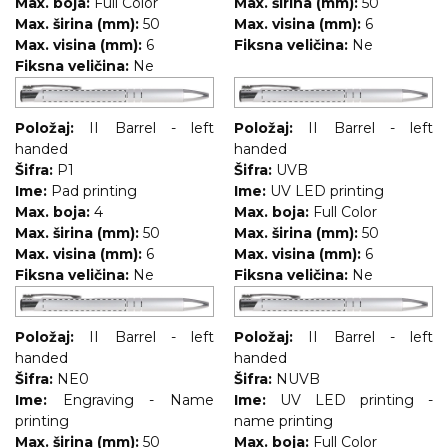
Max. boja:
Full Color
Max. širina (mm):
50
Max. širina (mm):
50
Max. visina (mm):
6
Max. visina (mm):
6
Fiksna veličina:
Ne
Fiksna veličina:
Ne
Položaj:
II Barrel - left
Položaj:
II Barrel - left
handed
handed
Šifra:
P1
Šifra:
UVB
Ime:
Pad printing
Ime:
UV LED printing
Max. boja:
4
Max. boja:
Full Color
Max. širina (mm):
50
Max. širina (mm):
50
Max. visina (mm):
6
Max. visina (mm):
6
Fiksna veličina:
Ne
Fiksna veličina:
Ne
Položaj:
II Barrel - left
Položaj:
II Barrel - left
handed
handed
Šifra:
NE0
Šifra:
NUVB
Ime:
Engraving - Name
Ime:
UV LED printing -
printing
name printing
Max. širina (mm):
50
Max. boja:
Full Color