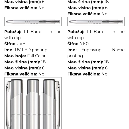
Max. visina (mm):
6
Max. širina (mm):
18
Fiksna veličina:
Ne
Max. visina (mm):
6
Fiksna veličina:
Ne
Položaj:
III Barrel - in line
Položaj:
III Barrel - in line
with clip
with clip
Šifra:
UVB
Šifra:
NE0
Ime:
UV LED printing
Ime:
Engraving - Name
Max. boja:
Full Color
printing
Max. širina (mm):
18
Max. širina (mm):
18
Max. visina (mm):
6
Max. visina (mm):
6
Fiksna veličina:
Ne
Fiksna veličina:
Ne