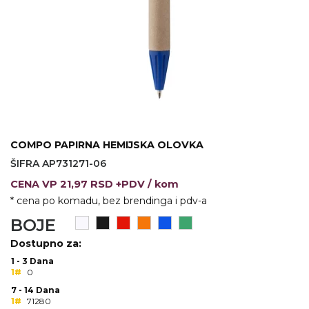
VINO I BAR
TEHNOLOGIJA
TEKSTIL
UPALJAČI
USB
KOŠULJE
SLOBODNO VREME
TEHNOLOGIJA
TEKSTIL
PRIVESCI
GADŽETI
PANTALONE
ALAT
TEKSTIL
COMPO PAPIRNA HEMIJSKA OLOVKA
ŠIFRA AP731271-06
ŠOLJE
KECELJE I OP
CENA
VP
21,97 RSD +PDV
/ kom
LAMPE
TEKSTIL
* cena po komadu, bez brendinga i pdv-a
BOJE
ZDRAVLJE I LEPOTA
MODNI DODAC
Dostupno za:
DUKSEVI I KABANICE
TEKSTIL
1 - 3 Dana
1#
0
KAČKETI, KAPE I ŠEŠIRI
PEŠKIRI
7 - 14 Dana
1#
71280
POLO MAJICE
TEKSTIL