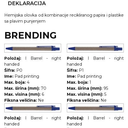
NARUKVICE ZA ŽURKE I
DEKLARACIJA
DOGAĐAJE
Hemijska olovka od kombinacije recikliranog papira i plastike
ID PLOČICA
sa plavim punjenjem
TERMOSI
BRENDING
BOCE
TEHNOLOGIJA
Položaj:
I Barrel - right
Položaj:
I Barrel - right
handed
KANCELARIJA
handed
Šifra:
P0
Šifra:
P1
KUĆNI SETOVI
Ime:
Pad printing
Ime:
Pad printing
Max. boja:
4
Max. boja:
1
OLOVKE
Max. širina (mm):
70
Max. širina (mm):
95
Max. visina (mm):
6
Max. visina (mm):
5
PRIVESCI & ALATI
Fiksna veličina:
Ne
Fiksna veličina:
Ne
TORBE & PUTOVANJE
Položaj:
I Barrel - right
Položaj:
I Barrel - right
TEKSTIL
handed
handed