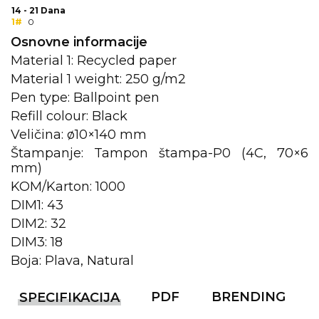
14 - 21 Dana
1#
0
KOŠULJE
KAPE
Osnovne informacije
UNIFORME
Material 1: Recycled paper
Material 1 weight: 250 g/m2
STRETCH TOPS
Pen type: Ballpoint pen
SUBLIMACIJA
Refill colour: Black
Veličina: ø10×140 mm
CRICKET UPALJAČI
Štampanje: Tampon štampa-P0 (4C, 70×6
mm)
ŠIBICA
KOM/Karton: 1000
JAKNE I PRSLUCI
DIM1: 43
DIM2: 32
HYGIENIC KOLEKCIJA
DIM3: 18
Boja: Plava, Natural
OKOVRATNE ID TRAKICE
PRIBOR ZA PISANJE
PDF
BRENDING
SPECIFIKACIJA