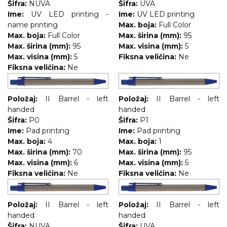
Šifra:
NUVA
Šifra:
UVA
RADNA OPREMA
Ime:
UV LED printing -
Ime:
UV LED printing
name printing
Max. boja:
Full Color
Max. boja:
Full Color
Max. širina (mm):
95
Max. širina (mm):
95
Max. visina (mm):
5
Max. visina (mm):
5
Fiksna veličina:
Ne
Fiksna veličina:
Ne
Položaj:
II Barrel - left
Položaj:
II Barrel - left
handed
handed
Šifra:
P0
Šifra:
P1
Ime:
Pad printing
Ime:
Pad printing
Max. boja:
4
Max. boja:
1
Max. širina (mm):
70
Max. širina (mm):
95
Max. visina (mm):
6
Max. visina (mm):
5
Fiksna veličina:
Ne
Fiksna veličina:
Ne
Položaj:
II Barrel - left
Položaj:
II Barrel - left
handed
handed
Šifra:
NUVA
Šifra:
UVA