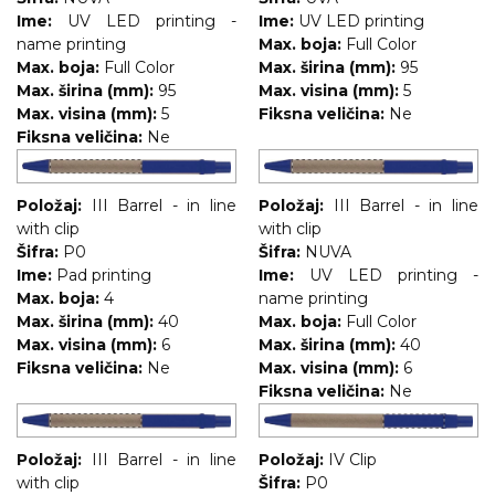
Ime:
UV LED printing -
Ime:
UV LED printing
name printing
Max. boja:
Full Color
Max. boja:
Full Color
Max. širina (mm):
95
Max. širina (mm):
95
Max. visina (mm):
5
Max. visina (mm):
5
Fiksna veličina:
Ne
Fiksna veličina:
Ne
Položaj:
III Barrel - in line
Položaj:
III Barrel - in line
with clip
with clip
Šifra:
P0
Šifra:
NUVA
Ime:
Pad printing
Ime:
UV LED printing -
Max. boja:
4
name printing
Max. širina (mm):
40
Max. boja:
Full Color
Max. visina (mm):
6
Max. širina (mm):
40
Fiksna veličina:
Ne
Max. visina (mm):
6
Fiksna veličina:
Ne
Položaj:
III Barrel - in line
Položaj:
IV Clip
with clip
Šifra:
P0