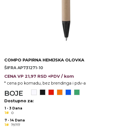
VINO I BAR
TEHNOLOGIJA
TEKSTIL
UPALJAČI
USB
KOŠULJE
SLOBODNO VREME
TEHNOLOGIJA
TEKSTIL
PRIVESCI
GADŽETI
PANTALONE
ALAT
TEKSTIL
COMPO PAPIRNA HEMIJSKA OLOVKA
ŠIFRA AP731271-10
ŠOLJE
KECELJE I OP
CENA
VP
21,97 RSD +PDV
/ kom
LAMPE
TEKSTIL
* cena po komadu, bez brendinga i pdv-a
BOJE
ZDRAVLJE I LEPOTA
MODNI DODAC
Dostupno za:
DUKSEVI I KABANICE
TEKSTIL
1 - 3 Dana
1#
0
KAČKETI, KAPE I ŠEŠIRI
PEŠKIRI
7 - 14 Dana
1#
79717
POLO MAJICE
TEKSTIL