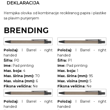
NARUKVICE ZA ŽURKE I
DEKLARACIJA
DOGAĐAJE
Hemijska olovka od kombinacije recikliranog papira i plastike
ID PLOČICA
sa plavim punjenjem
TERMOSI
BRENDING
BOCE
TEHNOLOGIJA
Položaj:
I Barrel - right
Položaj:
I Barrel - right
handed
KANCELARIJA
handed
Šifra:
P0
Šifra:
P1
KUĆNI SETOVI
Ime:
Pad printing
Ime:
Pad printing
Max. boja:
4
Max. boja:
1
OLOVKE
Max. širina (mm):
70
Max. širina (mm):
95
Max. visina (mm):
6
Max. visina (mm):
5
PRIVESCI & ALATI
Fiksna veličina:
Ne
Fiksna veličina:
Ne
TORBE & PUTOVANJE
Položaj:
I Barrel - right
Položaj:
I Barrel - right
TEKSTIL
handed
handed