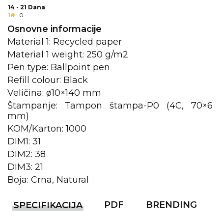
14 - 21 Dana
1#
0
KOŠULJE
KAPE
Osnovne informacije
UNIFORME
Material 1: Recycled paper
Material 1 weight: 250 g/m2
STRETCH TOPS
Pen type: Ballpoint pen
SUBLIMACIJA
Refill colour: Black
Veličina: ø10×140 mm
CRICKET UPALJAČI
Štampanje: Tampon štampa-P0 (4C, 70×6
mm)
ŠIBICA
KOM/Karton: 1000
JAKNE I PRSLUCI
DIM1: 31
DIM2: 38
HYGIENIC KOLEKCIJA
DIM3: 21
Boja: Crna, Natural
OKOVRATNE ID TRAKICE
PRIBOR ZA PISANJE
PDF
BRENDING
SPECIFIKACIJA