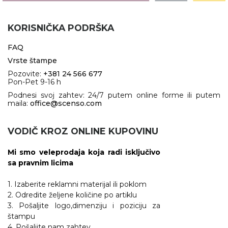
KORISNIČKA PODRŠKA
FAQ
Vrste štampe
Pozovite:
+381 24 566 677
Pon-Pet 9-16 h
Podnesi svoj zahtev: 24/7 putem online forme ili putem
maila:
office@scenso.com
VODIČ KROZ ONLINE KUPOVINU
Mi smo veleprodaja koja radi isključivo
sa pravnim licima
1. Izaberite reklamni materijal ili poklom
2. Odredite željene količine po artiklu
3. Pošaljite logo,dimenziju i poziciju za
štampu
4. Pošaljite nam zahtev