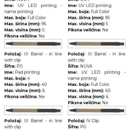
Ime:
UV LED printing -
Ime:
UV LED printing
name printing
Max. boja:
Full Color
Max. boja:
Full Color
Max. širina (mm):
95
Max. širina (mm):
95
Max. visina (mm):
5
Max. visina (mm):
5
Fiksna veličina:
Ne
Fiksna veličina:
Ne
Položaj:
III Barrel - in line
Položaj:
III Barrel - in line
with clip
with clip
Šifra:
P0
Šifra:
NUVA
Ime:
Pad printing
Ime:
UV LED printing -
Max. boja:
4
name printing
Max. širina (mm):
40
Max. boja:
Full Color
Max. visina (mm):
6
Max. širina (mm):
40
Fiksna veličina:
Ne
Max. visina (mm):
6
Fiksna veličina:
Ne
Položaj:
III Barrel - in line
Položaj:
IV Clip
with clip
Šifra:
P0