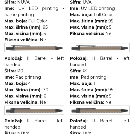
Šifra:
NUVA
Šifra:
UVA
RADNA OPREMA
Ime:
UV LED printing -
Ime:
UV LED printing
name printing
Max. boja:
Full Color
Max. boja:
Full Color
Max. širina (mm):
95
Max. širina (mm):
95
Max. visina (mm):
5
Max. visina (mm):
5
Fiksna veličina:
Ne
Fiksna veličina:
Ne
Položaj:
II Barrel - left
Položaj:
II Barrel - left
handed
handed
Šifra:
P0
Šifra:
P1
Ime:
Pad printing
Ime:
Pad printing
Max. boja:
4
Max. boja:
1
Max. širina (mm):
70
Max. širina (mm):
95
Max. visina (mm):
6
Max. visina (mm):
5
Fiksna veličina:
Ne
Fiksna veličina:
Ne
Položaj:
II Barrel - left
Položaj:
II Barrel - left
handed
handed
Šifra:
NUVA
Šifra:
UVA