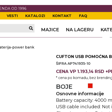
RENDA OD 1996
VESTI
KATALOZI
KONTAKT
FAQ
TI
VANJE
A
ERIJE
DE
OVKE
MAJICE
NA LAGERU
KAT
TI
VANJE
A
terija-power bank
ČI
VKE
ĆA
CUFTON USB POMOĆNA B
VANJE
A
ŠIFRA AP741935-10
I
E
KE
AM
ODEĆA
CENA
VP
1.193,14 RSD +
* cena po komadu, bez brending
VANJE
A
BOJE
A OPREMA
I I PANOI
KA
 RADNA
Osnovne informacije
Battery capacity: 4000 
VANJE
USB cable included: Not