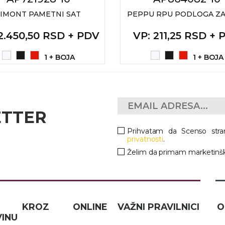
SIMONT PAMETNI SAT
PEPPU RPU PODLOGA ZA
 2.450,50 RSD + PDV
VP
: 211,25 RSD +
1 + BOJA
1 + BOJA
ETTER
Prihvatam da Scenso stra
privatnosti
.
Želim da primam marketinšk
IČ KROZ ONLINE
VAŽNI PRAVILNICI
O
INU