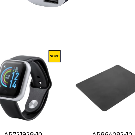
NOVO
AP721928-10
AP864082-10