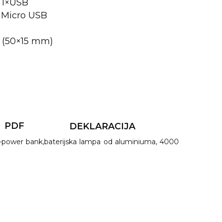
: 1×USB
1×Micro USB
1 (50×15 mm)
PDF
DEKLARACIJA
a-power bank,baterijska lampa od aluminiuma, 4000