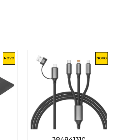
NOVO
NOVO
384841310