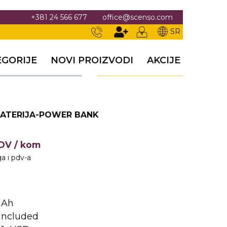
+381 24 566 677
office@scenso.com
SR
EGORIJE
NOVI PROIZVODI
AKCIJE
ATERIJA-POWER BANK
PDV
/ kom
a i pdv-a
mAh
 included