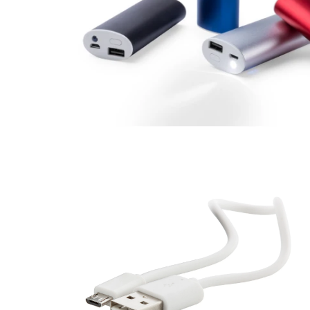
KOŠULJE
KAPE
UNIFORME
STRETCH TOPS
SUBLIMACIJA
CRICKET UPALJAČI
ŠIBICA
JAKNE I PRSLUCI
HYGIENIC KOLEKCIJA
OKOVRATNE ID TRAKICE
PRIBOR ZA PISANJE