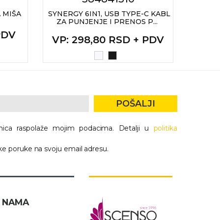
 MIŠA
SYNERGY 6IN1, USB TYPE-C KABL
R
ZA PUNJENJE I PRENOS P...
B
 PDV
VP
:
VP
: 298,80 RSD + PDV
POŠALJI
nica raspolaže mojim podacima. Detalji u
politika
e poruke na svoju email adresu.
 NAMA