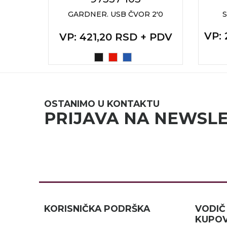
RADNA OPREMA
UČNIK
GARDNER. USB ČVOR 2'0
VP
:
+ PDV
VP
: 421,20 RSD + PDV
OSTANIMO U KONTAKTU
PRIJAVA NA NEWSL
KORISNIČKA PODRŠKA
VOD
KUPOV