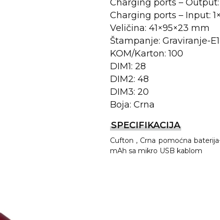
Charging ports – Output
Charging ports – Input: 
Veličina: 41×95×23 mm
Štampanje: Graviranje-E
KOM/Karton: 100
DIM1: 28
DIM2: 48
DIM3: 20
Boja: Crna
REMA
SPECIFIKACIJA
Cufton , Crna pomoćna baterij
mAh sa mikro USB kablom
I