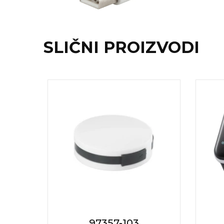
NARUKVICE ZA ŽURKE I
DOGAĐAJE
ID PLOČICA
SLIČNI PROIZVODI
TERMOSI
BOCE
TEHNOLOGIJA
KANCELARIJA
KUĆNI SETOVI
OLOVKE
PRIVESCI & ALATI
TORBE & PUTOVANJE
TEKSTIL
97357-103