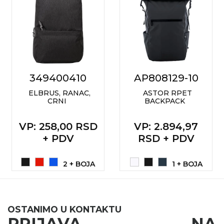
349400410
AP808129-10
ELBRUS, RANAC,
ASTOR RPET
CRNI
BACKPACK
VP
: 258,00 RSD
VP
: 2.894,97
+ PDV
RSD + PDV
2 + BOJA
1 + BOJA
OSTANIMO U KONTAKTU
PRIJAVA NA