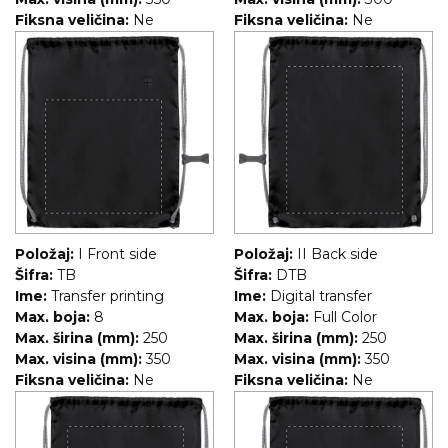
Fiksna veličina:
Ne
Fiksna veličina:
Ne
RADNA OPREMA
Položaj:
I Front side
Položaj:
II Back side
Šifra:
TB
Šifra:
DTB
Ime:
Transfer printing
Ime:
Digital transfer
Max. boja:
8
Max. boja:
Full Color
Max. širina (mm):
250
Max. širina (mm):
250
Max. visina (mm):
350
Max. visina (mm):
350
Fiksna veličina:
Ne
Fiksna veličina:
Ne