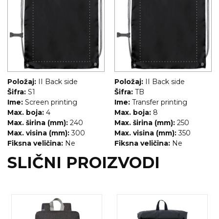
Položaj:
II Back side
Položaj:
II Back side
Šifra:
S1
Šifra:
TB
Ime:
Screen printing
Ime:
Transfer printing
Max. boja:
4
Max. boja:
8
Max. širina (mm):
240
Max. širina (mm):
250
Max. visina (mm):
300
Max. visina (mm):
350
Fiksna veličina:
Ne
Fiksna veličina:
Ne
SLIČNI PROIZVODI