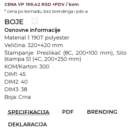
CENA
VP
199,42 RSD +PDV
/ kom
KOŠULJE
KAPE
* cena po komadu, bez brendinga i pdv-a
BOJE
UNIFORME
Osnovne informacije
STRETCH TOPS
Material 1: 190T polyester
Veličina: 320×420 mm
SUBLIMACIJA
Štampanje: Preslikač (8C, 200×100 mm), Sito
štampa S1 (4C, 200×250 mm)
CRICKET UPALJAČI
KOM/Karton: 300
ŠIBICA
DIM1: 45
DIM2: 40
JAKNE I PRSLUCI
DIM3: 38
HYGIENIC KOLEKCIJA
Boja: Crna
OKOVRATNE ID TRAKICE
PDF
BRENDING
SPECIFIKACIJA
PRIBOR ZA PISANJE
DEKLARACIJA