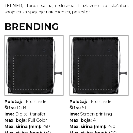
NARUKVICE ZA ŽURKE I
TELNER, torba sa rajferslusima I izlazom za slušalicu,
DOGAĐAJE
spojnica za spajanje naramenica, poliester
ID PLOČICA
BRENDING
TERMOSI
BOCE
TEHNOLOGIJA
KANCELARIJA
KUĆNI SETOVI
OLOVKE
Položaj:
I Front side
Položaj:
I Front side
PRIVESCI & ALATI
Šifra:
DTB
Šifra:
S1
Ime:
Digital transfer
Ime:
Screen printing
TORBE & PUTOVANJE
Max. boja:
Full Color
Max. boja:
4
Max. širina (mm):
250
Max. širina (mm):
240
TEKSTIL
Max. visina (mm):
350
Max. visina (mm):
300