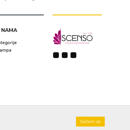
 NAMA
tegorije
tampa
Slažem se