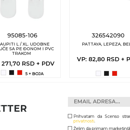
95085-106
326542090
AUPITI L / XL. UDOBNE
PATTAYA, LEPEZA, BE
UČE SA PE ĐONOM I PVC
TRAKOM
VP
: 82,80 RSD + 
: 271,70 RSD + PDV
5 + BOJA
ETTER
Prihvatam da Scenso stra
privatnosti
.
Želim da primam marketinšk