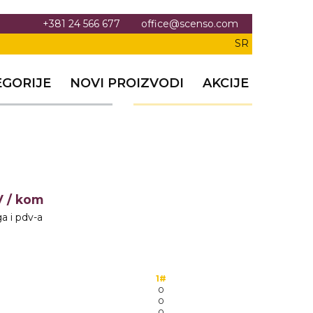
+381 24 566 677
office@scenso.com
SR
EGORIJE
NOVI PROIZVODI
AKCIJE
V
/ kom
a i pdv-a
1#
0
0
0