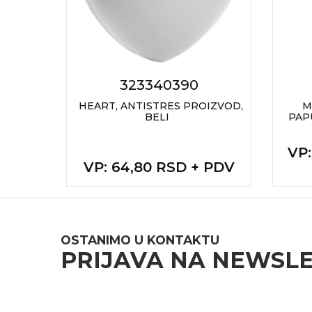
NARUKVICE ZA ŽURKE I
DOGAĐAJE
ID PLOČICA
TERMOSI
323340390
BOCE
U (Ø28
HEART, ANTISTRES PROIZVOD,
M
BELI
PAP
TEHNOLOGIJA
 PDV
VP
KANCELARIJA
VP
: 64,80 RSD + PDV
A
KUĆNI SETOVI
OLOVKE
OSTANIMO U KONTAKTU
PRIVESCI & ALATI
PRIJAVA NA NEWSL
TORBE & PUTOVANJE
TEKSTIL