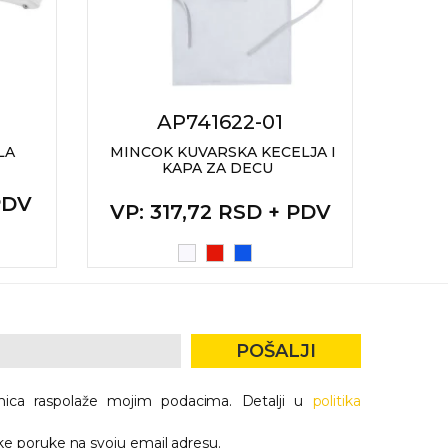
AP741622-01
LA
MINCOK KUVARSKA KECELJA I
CELE
KAPA ZA DECU
VP
PDV
VP
: 317,72 RSD + PDV
POŠALJI
nica raspolaže mojim podacima. Detalji u
politika
e poruke na svoju email adresu.