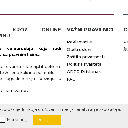
IČ KROZ ONLINE
VAŽNI PRAVILNICI
O
INU
Reklamacije
Ka
 veleprodaja koja radi
Opšti uslovi
Š
vo sa pravnim licima
Zaštita privatnosti
Politika kvaliteta
ite reklamni materijal ili poklom
GDPR Pristanak
te željene količine po artiklu
ite logo,dimenziju i poziciju za
FAQ
jite nam zahtev
a, pružanje funkcija društvenih medija i analiziranje saobraćaja.
Marketing
Detalji
Copyright 1996 - 2026 Scenso | code by
ErdSoft