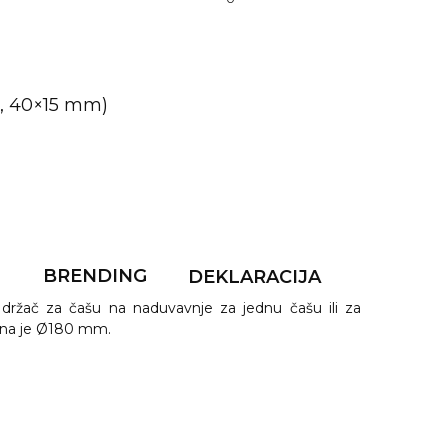
C, 40×15 mm)
F
BRENDING
DEKLARACIJA
držač za čašu na naduvavnje za jednu čašu ili za
čina je Ø180 mm.