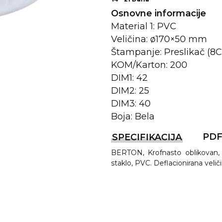
Osnovne informacije
Material 1: PVC
Veličina: ø170×50 mm
Štampanje: Preslikač (8
KOM/Karton: 200
DIM1: 42
DIM2: 25
DIM3: 40
Boja: Bela
REMA
PD
SPECIFIKACIJA
BERTON, Krofnasto oblikovan, 
I
staklo, PVC. Deflacionirana veli