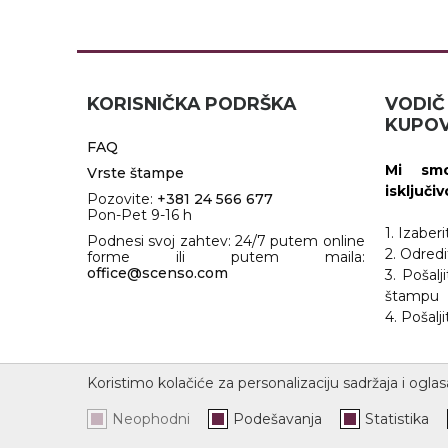
RADNA OPREMA
KORISNIČKA PODRŠKA
VOD
KUPOV
FAQ
Mi smo
Vrste štampe
isključi
Pozovite:
+381 24 566 677
Pon-Pet 9-16 h
1. Izaber
Podnesi svoj zahtev: 24/7 putem online
2. Odredi
forme ili putem maila:
office@scenso.com
3. Pošalj
štampu
4. Pošal
Koristimo kolačiće za personalizaciju sadržaja i oglas
Neophodni
Podešavanja
Statistika
PODEŠAVANJA KOLAČIĆA