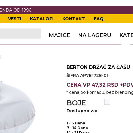
RENDA OD 1996
VESTI
KATALOZI
KONTAKT
FAQ
TI
VANJE
A
ERIJE
DE
OVKE
MAJICE
NA LAGERU
KAT
TI
VANJE
A
u
ČI
VKE
ĆA
BERTON DRŽAČ ZA ČAŠU
VANJE
A
ŠIFRA AP781728-01
I
E
KE
AM
ODEĆA
CENA
VP
47,32 RSD +PD
* cena po komadu, bez brending
VANJE
A
BOJE
A OPREMA
I I PANOI
KA
 RADNA
Dostupno za:
VANJE
1 - 3 Dana
7 - 14 Dana
14 - 21 Dana