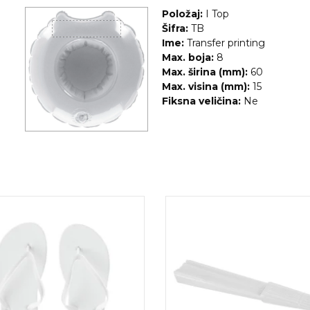
Položaj:
I Top
Šifra:
TB
Ime:
Transfer printing
Max. boja:
8
Max. širina (mm):
60
Max. visina (mm):
15
Fiksna veličina:
Ne