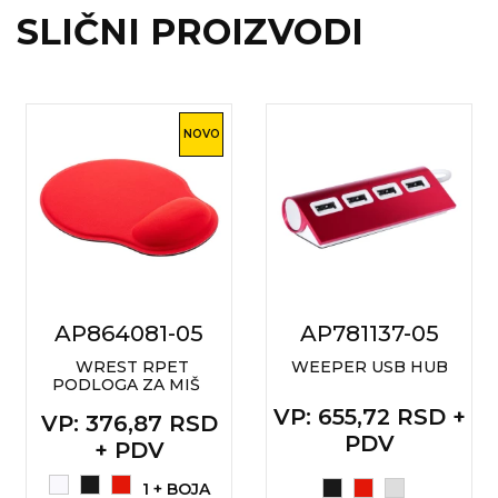
SLIČNI PROIZVODI
NOVO
AP864081-05
AP781137-05
WREST RPET
WEEPER USB HUB
PODLOGA ZA MIŠ
VP
: 655,72 RSD +
VP
: 376,87 RSD
PDV
+ PDV
1 + BOJA