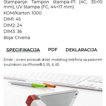
NARUKVICE ZA ŽURKE I
Štampanje: Tampon štampa-P1 (4C, 35×10
DOGAĐAJE
mm), UV štampa (FC, 44×17 mm)
KOM/Karton: 1000
ID PLOČICA
DIM1: 45
TERMOSI
DIM2: 24
DIM3: 36
BOCE
Boja: Crvena
TEHNOLOGIJA
PDF
SPECIFIKACIJA
DEKLARACIJA
KANCELARIJA
Emile , crveni privezak držač mobilnog telefona sa pasivnim
KUĆNI SETOVI
zvučnikom za iPhone® 5, 5S, 6, 6S
OLOVKE
PRIVESCI & ALATI
TORBE & PUTOVANJE
TEKSTIL