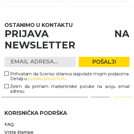
OSTANIMO U KONTAKTU
PRIJAVA NA
NEWSLETTER
POŠALJI
Prihvatam da Scenso stranica raspolaže mojim podacima.
Detalji u
politika privatnosti
.
Želim da primam marketinške poruke na svoju email
adresu.
KORISNIČKA PODRŠKA
FAQ
Vrste štampe