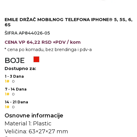
KOŠULJE
KAPE
EMILE DRŽAČ MOBILNOG TELEFONA IPHONE® 5, 5S, 6,
UNIFORME
6S
ŠIFRA AP844026-05
STRETCH TOPS
CENA
VP
64,22 RSD +PDV
/ kom
SUBLIMACIJA
* cena po komadu, bez brendinga i pdv-a
BOJE
CRICKET UPALJAČI
Dostupno za:
ŠIBICA
1 - 3 Dana
1#
0
JAKNE I PRSLUCI
7 - 14 Dana
1#
0
HYGIENIC KOLEKCIJA
14 - 21 Dana
1#
0
OKOVRATNE ID TRAKICE
Osnovne informacije
Material 1: Plastic
PRIBOR ZA PISANJE
Veličina: 63×27×27 mm