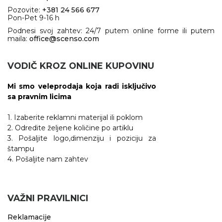
Pozovite:
+381 24 566 677
Pon-Pet 9-16 h
Podnesi svoj zahtev: 24/7 putem online forme ili putem
maila:
office@scenso.com
VODIČ KROZ ONLINE KUPOVINU
Mi smo veleprodaja koja radi isključivo
sa pravnim licima
1. Izaberite reklamni materijal ili poklom
2. Odredite željene količine po artiklu
3. Pošaljite logo,dimenziju i poziciju za
štampu
4. Pošaljite nam zahtev
VAŽNI PRAVILNICI
Reklamacije