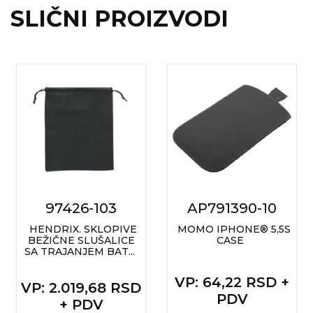
SLIČNI PROIZVODI
RADNA OPREMA
97426-103
AP791390-10
HENDRIX. SKLOPIVE
MOMO IPHONE® 5,5S
BEŽIČNE SLUŠALICE
CASE
SA TRAJANJEM BAT...
VP
: 64,22 RSD +
VP
: 2.019,68 RSD
PDV
+ PDV