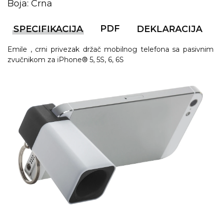
NARUKVICE ZA ŽURKE I
Boja: Crna
DOGAĐAJE
PDF
SPECIFIKACIJA
DEKLARACIJA
ID PLOČICA
Emile , crni privezak držač mobilnog telefona sa pasivnim
TERMOSI
zvučnikom za iPhone® 5, 5S, 6, 6S
BOCE
TEHNOLOGIJA
KANCELARIJA
KUĆNI SETOVI
OLOVKE
PRIVESCI & ALATI
TORBE & PUTOVANJE
TEKSTIL