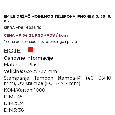
KOŠULJE
KAPE
EMILE DRŽAČ MOBILNOG TELEFONA IPHONE® 5, 5S, 6,
UNIFORME
6S
ŠIFRA AP844026-10
STRETCH TOPS
CENA
VP
64,22 RSD +PDV
/ kom
SUBLIMACIJA
* cena po komadu, bez brendinga i pdv-a
BOJE
CRICKET UPALJAČI
Osnovne informacije
ŠIBICA
Material 1: Plastic
Veličina: 63×27×27 mm
JAKNE I PRSLUCI
Štampanje: Tampon štampa-P1 (4C, 35×10
mm), UV štampa (FC, 44×17 mm)
HYGIENIC KOLEKCIJA
KOM/Karton: 1000
OKOVRATNE ID TRAKICE
DIM1: 45
DIM2: 24
PRIBOR ZA PISANJE
DIM3: 36