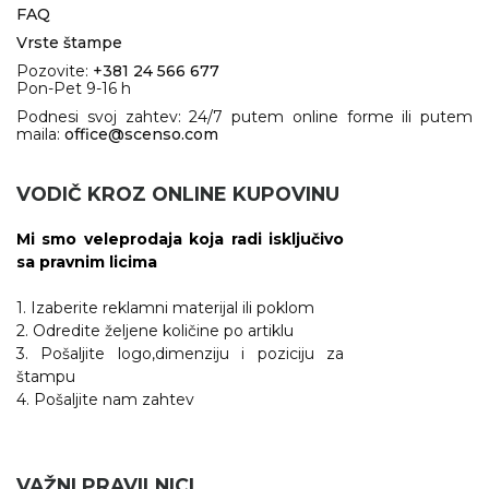
FAQ
Vrste štampe
Pozovite:
+381 24 566 677
Pon-Pet 9-16 h
Podnesi svoj zahtev: 24/7 putem online forme ili putem
maila:
office@scenso.com
VODIČ KROZ ONLINE KUPOVINU
Mi smo veleprodaja koja radi isključivo
sa pravnim licima
1. Izaberite reklamni materijal ili poklom
2. Odredite željene količine po artiklu
3. Pošaljite logo,dimenziju i poziciju za
štampu
4. Pošaljite nam zahtev
VAŽNI PRAVILNICI