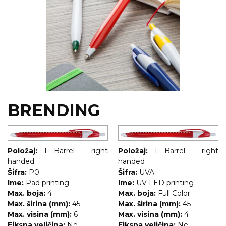
BRENDING
Položaj:
I Barrel - right
Položaj:
I Barrel - right
handed
handed
Šifra:
P0
Šifra:
UVA
Ime:
Pad printing
Ime:
UV LED printing
Max. boja:
4
Max. boja:
Full Color
Max. širina (mm):
45
Max. širina (mm):
45
Max. visina (mm):
6
Max. visina (mm):
4
Fiksna veličina:
Ne
Fiksna veličina:
Ne