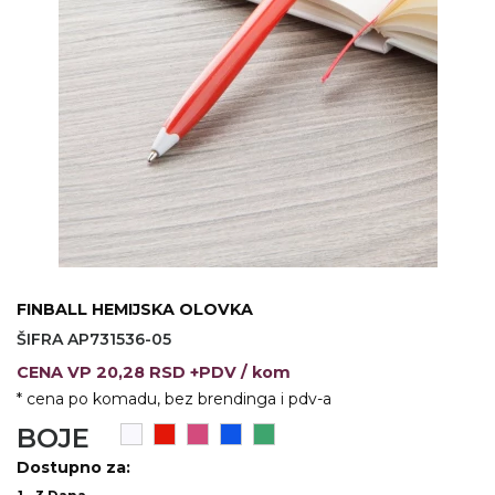
KOŠULJE
KAPE
UNIFORME
STRETCH TOPS
SUBLIMACIJA
CRICKET UPALJAČI
ŠIBICA
FINBALL HEMIJSKA OLOVKA
JAKNE I PRSLUCI
ŠIFRA AP731536-05
HYGIENIC KOLEKCIJA
CENA
VP
20,28 RSD +PDV
/ kom
* cena po komadu, bez brendinga i pdv-a
OKOVRATNE ID TRAKICE
BOJE
PRIBOR ZA PISANJE
Dostupno za: