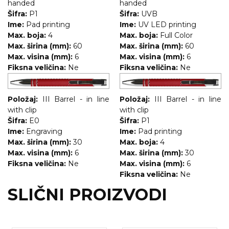
handed
handed
RADNA OPREMA
Šifra:
P1
Šifra:
UVB
Ime:
Pad printing
Ime:
UV LED printing
Max. boja:
4
Max. boja:
Full Color
Max. širina (mm):
60
Max. širina (mm):
60
Max. visina (mm):
6
Max. visina (mm):
6
Fiksna veličina:
Ne
Fiksna veličina:
Ne
Položaj:
III Barrel - in line
Položaj:
III Barrel - in line
with clip
with clip
Šifra:
E0
Šifra:
P1
Ime:
Engraving
Ime:
Pad printing
Max. širina (mm):
30
Max. boja:
4
Max. visina (mm):
6
Max. širina (mm):
30
Fiksna veličina:
Ne
Max. visina (mm):
6
Fiksna veličina:
Ne
SLIČNI PROIZVODI