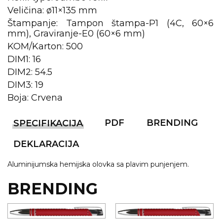
Veličina: ø11×135 mm
KOŠULJE
KAPE
Štampanje: Tampon štampa-P1 (4C, 60×6
mm), Graviranje-E0 (60×6 mm)
UNIFORME
KOM/Karton: 500
DIM1: 16
STRETCH TOPS
DIM2: 54.5
SUBLIMACIJA
DIM3: 19
Boja: Crvena
CRICKET UPALJAČI
ŠIBICA
PDF
BRENDING
SPECIFIKACIJA
JAKNE I PRSLUCI
DEKLARACIJA
HYGIENIC KOLEKCIJA
Aluminijumska hemijska olovka sa plavim punjenjem.
OKOVRATNE ID TRAKICE
BRENDING
PRIBOR ZA PISANJE