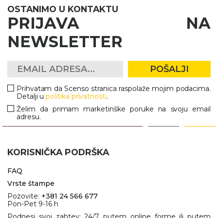
OSTANIMO U KONTAKTU
PRIJAVA NA
NEWSLETTER
POŠALJI
Prihvatam da Scenso stranica raspolaže mojim podacima.
Detalji u
politika privatnosti
.
Želim da primam marketinške poruke na svoju email
adresu.
KORISNIČKA PODRŠKA
FAQ
Vrste štampe
Pozovite:
+381 24 566 677
Pon-Pet 9-16 h
Podnesi svoj zahtev: 24/7 putem online forme ili putem