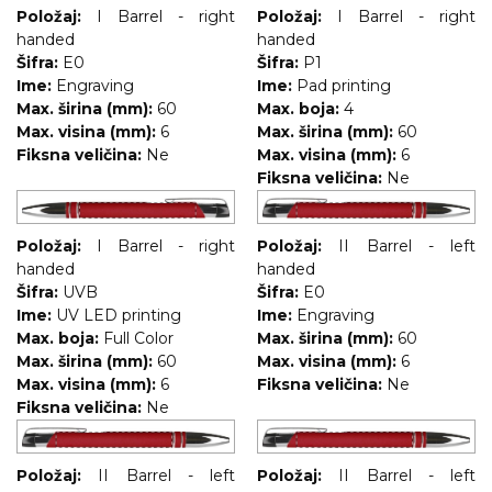
NARUKVICE ZA ŽURKE I
Položaj:
I Barrel - right
Položaj:
I Barrel - right
DOGAĐAJE
handed
handed
Šifra:
E0
Šifra:
P1
ID PLOČICA
Ime:
Engraving
Ime:
Pad printing
Max. širina (mm):
60
Max. boja:
4
TERMOSI
Max. visina (mm):
6
Max. širina (mm):
60
Fiksna veličina:
Ne
Max. visina (mm):
6
BOCE
Fiksna veličina:
Ne
TEHNOLOGIJA
Položaj:
I Barrel - right
Položaj:
II Barrel - left
KANCELARIJA
handed
handed
Šifra:
KUĆNI SETOVI
UVB
Šifra:
E0
Ime:
UV LED printing
Ime:
Engraving
OLOVKE
Max. boja:
Full Color
Max. širina (mm):
60
Max. širina (mm):
60
Max. visina (mm):
6
PRIVESCI & ALATI
Max. visina (mm):
6
Fiksna veličina:
Ne
Fiksna veličina:
Ne
TORBE & PUTOVANJE
TEKSTIL
Položaj:
II Barrel - left
Položaj:
II Barrel - left