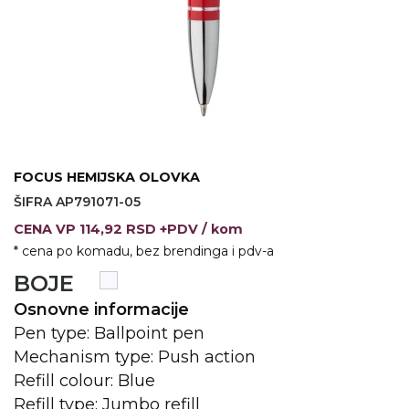
VINO I BAR
TEHNOLOGIJA
TEKSTIL
UPALJAČI
USB
KOŠULJE
SLOBODNO VREME
TEHNOLOGIJA
TEKSTIL
PRIVESCI
GADŽETI
PANTALONE
FOCUS HEMIJSKA OLOVKA
ALAT
TEKSTIL
ŠIFRA AP791071-05
ŠOLJE
KECELJE I OP
CENA
VP
114,92 RSD +PDV
/ kom
* cena po komadu, bez brendinga i pdv-a
LAMPE
TEKSTIL
BOJE
ZDRAVLJE I LEPOTA
MODNI DODAC
Osnovne informacije
DUKSEVI I KABANICE
TEKSTIL
Pen type: Ballpoint pen
Mechanism type: Push action
KAČKETI, KAPE I ŠEŠIRI
PEŠKIRI
Refill colour: Blue
Refill type: Jumbo refill
POLO MAJICE
TEKSTIL