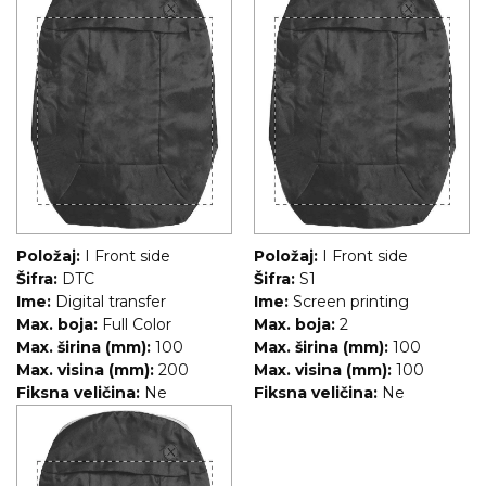
NARUKVICE ZA ŽURKE I
DOGAĐAJE
ID PLOČICA
TERMOSI
BOCE
TEHNOLOGIJA
KANCELARIJA
Položaj:
I Front side
Položaj:
I Front side
Šifra:
DTC
Šifra:
S1
KUĆNI SETOVI
Ime:
Digital transfer
Ime:
Screen printing
Max. boja:
Full Color
Max. boja:
2
OLOVKE
Max. širina (mm):
100
Max. širina (mm):
100
Max. visina (mm):
200
Max. visina (mm):
100
PRIVESCI & ALATI
Fiksna veličina:
Ne
Fiksna veličina:
Ne
TORBE & PUTOVANJE
TEKSTIL