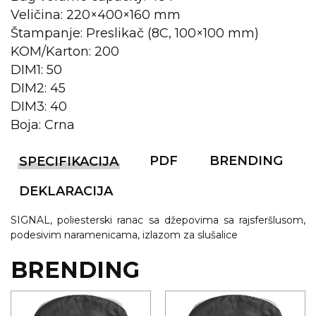
Veličina: 220×400×160 mm
KOŠULJE
KAPE
Štampanje: Preslikač (8C, 100×100 mm)
KOM/Karton: 200
UNIFORME
DIM1: 50
STRETCH TOPS
DIM2: 45
DIM3: 40
SUBLIMACIJA
Boja: Crna
CRICKET UPALJAČI
PDF
BRENDING
SPECIFIKACIJA
ŠIBICA
DEKLARACIJA
JAKNE I PRSLUCI
SIGNAL, poliesterski ranac sa džepovima sa rajsferšlusom,
HYGIENIC KOLEKCIJA
podesivim naramenicama, izlazom za slušalice
OKOVRATNE ID TRAKICE
BRENDING
PRIBOR ZA PISANJE