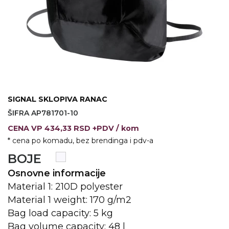
VINO I BAR
TEHNOLOGIJA
TEKSTIL
UPALJAČI
USB
KOŠULJE
SLOBODNO VREME
TEHNOLOGIJA
TEKSTIL
PRIVESCI
GADŽETI
PANTALONE
SIGNAL SKLOPIVA RANAC
ALAT
TEKSTIL
ŠIFRA AP781701-10
ŠOLJE
KECELJE I OP
CENA
VP
434,33 RSD +PDV
/ kom
* cena po komadu, bez brendinga i pdv-a
LAMPE
TEKSTIL
BOJE
ZDRAVLJE I LEPOTA
MODNI DODAC
Osnovne informacije
DUKSEVI I KABANICE
TEKSTIL
Material 1: 210D polyester
Material 1 weight: 170 g/m2
KAČKETI, KAPE I ŠEŠIRI
PEŠKIRI
Bag load capacity: 5 kg
Bag volume capacity: 48 l
POLO MAJICE
TEKSTIL