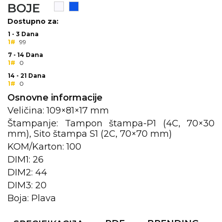
BOJE
KOŠULJE
KAPE
Dostupno za:
1 - 3 Dana
UNIFORME
1#
99
7 - 14 Dana
STRETCH TOPS
1#
0
14 - 21 Dana
SUBLIMACIJA
1#
0
Osnovne informacije
CRICKET UPALJAČI
Veličina: 109×81×17 mm
ŠIBICA
Štampanje: Tampon štampa-P1 (4C, 70×30
mm), Sito štampa S1 (2C, 70×70 mm)
JAKNE I PRSLUCI
KOM/Karton: 100
DIM1: 26
HYGIENIC KOLEKCIJA
DIM2: 44
OKOVRATNE ID TRAKICE
DIM3: 20
Boja: Plava
PRIBOR ZA PISANJE