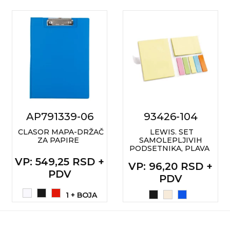
AP791339-06
93426-104
CLASOR MAPA-DRŽAČ
LEWIS. SET
ZA PAPIRE
SAMOLEPLJIVIH
PODSETNIKA, PLAVA
VP
: 549,25 RSD +
VP
: 96,20 RSD +
PDV
PDV
1 + BOJA