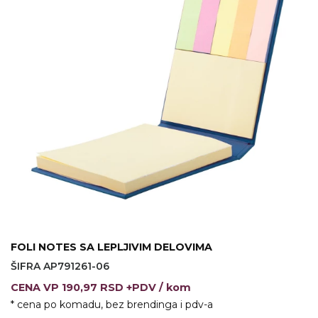
VINO I BAR
TEHNOLOGIJA
TEKSTIL
UPALJAČI
USB
KOŠULJE
SLOBODNO VREME
TEHNOLOGIJA
TEKSTIL
PRIVESCI
GADŽETI
PANTALONE
ALAT
TEKSTIL
ŠOLJE
KECELJE I OP
LAMPE
TEKSTIL
ZDRAVLJE I LEPOTA
MODNI DODAC
FOLI NOTES SA LEPLJIVIM DELOVIMA
DUKSEVI I KABANICE
TEKSTIL
ŠIFRA AP791261-06
KAČKETI, KAPE I ŠEŠIRI
PEŠKIRI
CENA
VP
190,97 RSD +PDV
/ kom
* cena po komadu, bez brendinga i pdv-a
POLO MAJICE
TEKSTIL