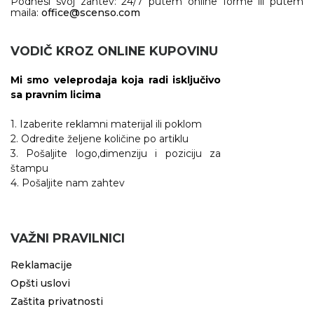
Podnesi svoj zahtev: 24/7 putem online forme ili putem
maila:
office@scenso.com
VODIČ KROZ ONLINE KUPOVINU
Mi smo veleprodaja koja radi isključivo
sa pravnim licima
1. Izaberite reklamni materijal ili poklom
2. Odredite željene količine po artiklu
3. Pošaljite logo,dimenziju i poziciju za
štampu
4. Pošaljite nam zahtev
VAŽNI PRAVILNICI
Reklamacije
Opšti uslovi
Zaštita privatnosti