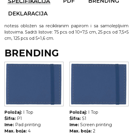
NARUKVICE ZA ŽURKE I
PDF
BRENDING
SPECIFIKACIJA
DOGAĐAJE
DEKLARACIJA
ID PLOČICA
notess obložen sa recikliranim papirom i sa samolepljivim
TERMOSI
listovima. Sadrži listove: 75 pcs od 10×7,5 cm, 25 pcs od 7,5×5
cm, 125 pcs od 5×1,6 cm.
BOCE
BRENDING
TEHNOLOGIJA
KANCELARIJA
KUĆNI SETOVI
OLOVKE
PRIVESCI & ALATI
Položaj:
I Top
Položaj:
I Top
TORBE & PUTOVANJE
Šifra:
P1
Šifra:
S1
Ime:
Pad printing
Ime:
Screen printing
TEKSTIL
Max. boja:
4
Max. boja:
2