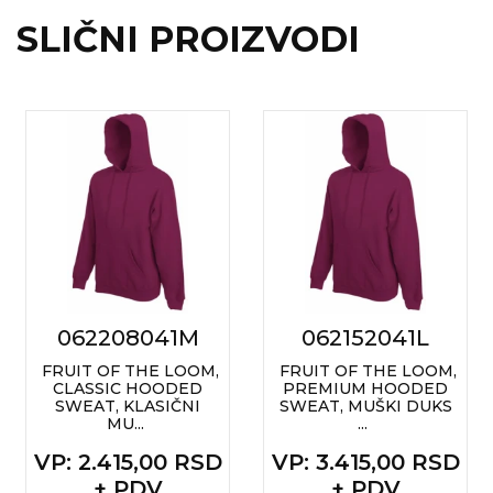
RADNA OPREMA
SLIČNI PROIZVODI
062208041M
062152041L
FRUIT OF THE LOOM,
FRUIT OF THE LOOM,
CLASSIC HOODED
PREMIUM HOODED
SWEAT, KLASIČNI
SWEAT, MUŠKI DUKS
MU...
...
VP
: 2.415,00 RSD
VP
: 3.415,00 RSD
+ PDV
+ PDV