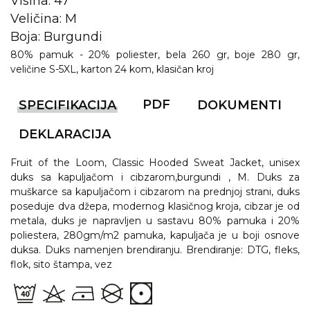
Visina: 47
NARUKVICE ZA ŽURKE I
DOGAĐAJE
Veličina: M
Boja: Burgundi
ID PLOČICA
80% pamuk - 20% poliester, bela 260 gr, boje 280 gr,
veličine S-5XL, karton 24 kom, klasičan kroj
TERMOSI
BOCE
PDF
SPECIFIKACIJA
DOKUMENTI
TEHNOLOGIJA
DEKLARACIJA
KANCELARIJA
Fruit of the Loom, Classic Hooded Sweat Jacket, unisex
duks sa kapuljačom i cibzarom,burgundi , M. Duks za
KUĆNI SETOVI
muškarce sa kapuljačom i cibzarom na prednjoj strani, duks
poseduje dva džepa, modernog klasičnog kroja, cibzar je od
OLOVKE
metala, duks je napravljen u sastavu 80% pamuka i 20%
poliestera, 280gm/m2 pamuka, kapuljača je u boji osnove
PRIVESCI & ALATI
duksa. Duks namenjen brendiranju. Brendiranje: DTG, fleks,
flok, sito štampa, vez
TORBE & PUTOVANJE
TEKSTIL