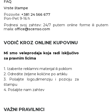
FAQ
Vrste štampe
Pozovite:
+381 24 566 677
Pon-Pet 9-16 h
Podnesi svoj zahtev: 24/7 putem online forme ili putem
maila:
office@scenso.com
VODIČ KROZ ONLINE KUPOVINU
Mi smo veleprodaja koja radi isključivo
sa pravnim licima
1. Izaberite reklamni materijal ili poklom
2. Odredite željene količine po artiklu
3. Pošaljite logo,dimenziju i poziciju za
štampu
4. Pošaljite nam zahtev
VAŽNI PRAVILNICI