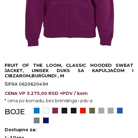
VINO I BAR
TEHNOLOGIJA
TEKSTIL
UPALJAČI
USB
KOŠULJE
SLOBODNO VREME
TEHNOLOGIJA
TEKSTIL
PRIVESCI
GADŽETI
PANTALONE
ALAT
TEKSTIL
FRUIT OF THE LOOM, CLASSIC HOODED SWEAT
JACKET, UNISEX DUKS SA KAPULJAČOM I
ŠOLJE
KECELJE I OP
CIBZAROM,BURGUNDI , M
ŠIFRA 062062041M
LAMPE
TEKSTIL
CENA
VP
3.275,00 RSD +PDV
/ kom
ZDRAVLJE I LEPOTA
MODNI DODAC
* cena po komadu, bez brendinga i pdv-a
BOJE
DUKSEVI I KABANICE
TEKSTIL
KAČKETI, KAPE I ŠEŠIRI
PEŠKIRI
Dostupno za:
POLO MAJICE
TEKSTIL
1 - 3 Dana