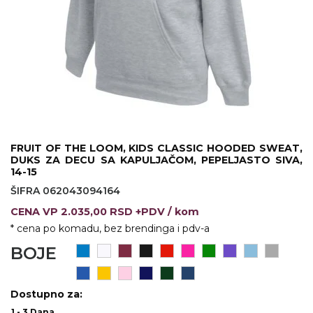
VINO I BAR
TEHNOLOGIJA
TEKSTIL
UPALJAČI
USB
KOŠULJE
SLOBODNO VREME
TEHNOLOGIJA
TEKSTIL
PRIVESCI
GADŽETI
PANTALONE
ALAT
TEKSTIL
FRUIT OF THE LOOM, KIDS CLASSIC HOODED SWEAT,
DUKS ZA DECU SA KAPULJAČOM, PEPELJASTO SIVA,
ŠOLJE
KECELJE I OP
14-15
ŠIFRA 062043094164
LAMPE
TEKSTIL
CENA
VP
2.035,00 RSD +PDV
/ kom
ZDRAVLJE I LEPOTA
MODNI DODAC
* cena po komadu, bez brendinga i pdv-a
BOJE
DUKSEVI I KABANICE
TEKSTIL
KAČKETI, KAPE I ŠEŠIRI
PEŠKIRI
Dostupno za:
POLO MAJICE
TEKSTIL
1 - 3 Dana