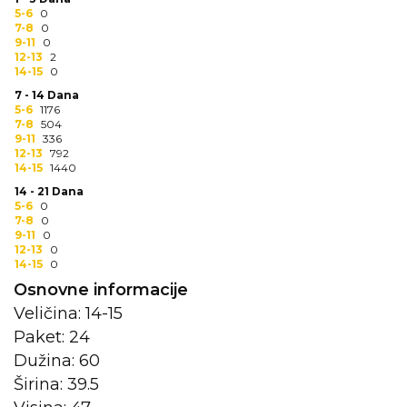
5-6
0
7-8
0
KOŠULJE
KAPE
9-11
0
12-13
2
UNIFORME
14-15
0
7 - 14 Dana
STRETCH TOPS
5-6
1176
7-8
504
9-11
336
SUBLIMACIJA
12-13
792
14-15
1440
CRICKET UPALJAČI
14 - 21 Dana
5-6
0
ŠIBICA
7-8
0
9-11
0
12-13
0
JAKNE I PRSLUCI
14-15
0
Osnovne informacije
HYGIENIC KOLEKCIJA
Veličina: 14-15
OKOVRATNE ID TRAKICE
Paket: 24
Dužina: 60
PRIBOR ZA PISANJE
Širina: 39.5