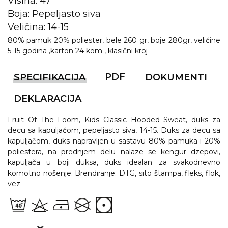
Visina: 47
NARUKVICE ZA ŽURKE I
DOGAĐAJE
Boja: Pepeljasto siva
Veličina: 14-15
ID PLOČICA
80% pamuk 20% poliester, bele 260 gr, boje 280gr, veličine
5-15 godina ,karton 24 kom , klasični kroj
TERMOSI
BOCE
PDF
SPECIFIKACIJA
DOKUMENTI
TEHNOLOGIJA
DEKLARACIJA
KANCELARIJA
Fruit Of The Loom, Kids Classic Hooded Sweat, duks za
decu sa kapuljačom, pepeljasto siva, 14-15. Duks za decu sa
KUĆNI SETOVI
kapuljačom, duks napravljen u sastavu 80% pamuka i 20%
poliestera, na prednjem delu nalaze se kengur dzepovi,
OLOVKE
kapuljača u boji duksa, duks idealan za svakodnevno
komotno nošenje. Brendiranje: DTG, sito štampa, fleks, flok,
PRIVESCI & ALATI
vez
TORBE & PUTOVANJE
TEKSTIL