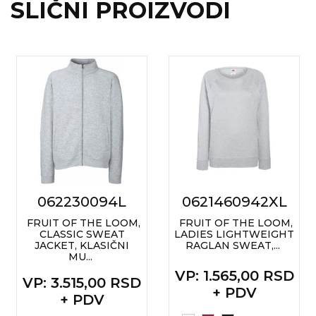
SLIČNI PROIZVODI
RADNA OPREMA
062230094L
0621460942XL
FRUIT OF THE LOOM,
FRUIT OF THE LOOM,
CLASSIC SWEAT
LADIES LIGHTWEIGHT
JACKET, KLASIČNI
RAGLAN SWEAT,...
MU...
VP
: 1.565,00 RSD
VP
: 3.515,00 RSD
+ PDV
+ PDV