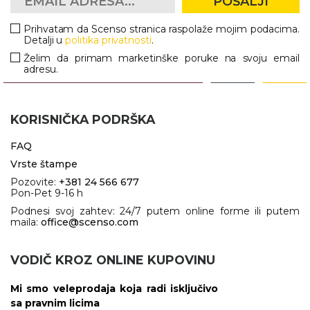
POŠALJI
Prihvatam da Scenso stranica raspolaže mojim podacima.
Detalji u
politika privatnosti
.
Želim da primam marketinške poruke na svoju email
adresu.
KORISNIČKA PODRŠKA
FAQ
Vrste štampe
Pozovite:
+381 24 566 677
Pon-Pet 9-16 h
Podnesi svoj zahtev: 24/7 putem online forme ili putem
maila:
office@scenso.com
VODIČ KROZ ONLINE KUPOVINU
Mi smo veleprodaja koja radi isključivo
sa pravnim licima