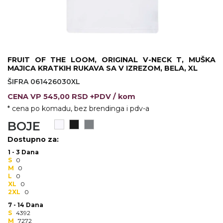
KOŠULJE
KAPE
UNIFORME
STRETCH TOPS
FRUIT OF THE LOOM, ORIGINAL V-NECK T, MUŠKA
MAJICA KRATKIH RUKAVA SA V IZREZOM, BELA, XL
SUBLIMACIJA
ŠIFRA 061426030XL
CENA
VP
545,00 RSD +PDV
/ kom
CRICKET UPALJAČI
* cena po komadu, bez brendinga i pdv-a
ŠIBICA
BOJE
Dostupno za:
JAKNE I PRSLUCI
1 - 3 Dana
S
0
HYGIENIC KOLEKCIJA
M
0
L
0
OKOVRATNE ID TRAKICE
XL
0
2XL
0
PRIBOR ZA PISANJE
7 - 14 Dana
S
4392
M
7272