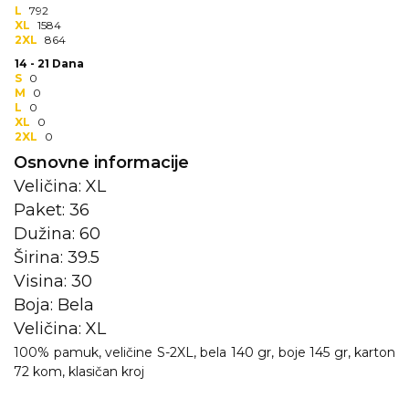
NARUKVICE ZA ŽURKE I
L
792
DOGAĐAJE
XL
1584
2XL
864
ID PLOČICA
14 - 21 Dana
S
0
TERMOSI
M
0
L
0
XL
0
BOCE
2XL
0
Osnovne informacije
TEHNOLOGIJA
Veličina: XL
KANCELARIJA
Paket: 36
Dužina: 60
KUĆNI SETOVI
Širina: 39.5
Visina: 30
OLOVKE
Boja: Bela
PRIVESCI & ALATI
Veličina: XL
100% pamuk, veličine S-2XL, bela 140 gr, boje 145 gr, karton
TORBE & PUTOVANJE
72 kom, klasičan kroj
TEKSTIL