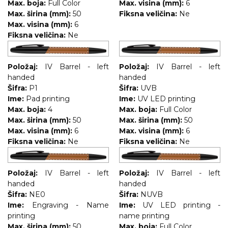
Max. boja:
Full Color
Max. visina (mm):
6
Max. širina (mm):
50
Fiksna veličina:
Ne
Max. visina (mm):
6
Fiksna veličina:
Ne
Položaj:
IV Barrel - left
Položaj:
IV Barrel - left
handed
handed
Šifra:
P1
Šifra:
UVB
Ime:
Pad printing
Ime:
UV LED printing
Max. boja:
4
Max. boja:
Full Color
Max. širina (mm):
50
Max. širina (mm):
50
Max. visina (mm):
6
Max. visina (mm):
6
Fiksna veličina:
Ne
Fiksna veličina:
Ne
Položaj:
IV Barrel - left
Položaj:
IV Barrel - left
handed
handed
Šifra:
NE0
Šifra:
NUVB
Ime:
Engraving - Name
Ime:
UV LED printing -
printing
name printing
Max. širina (mm):
50
Max. boja:
Full Color