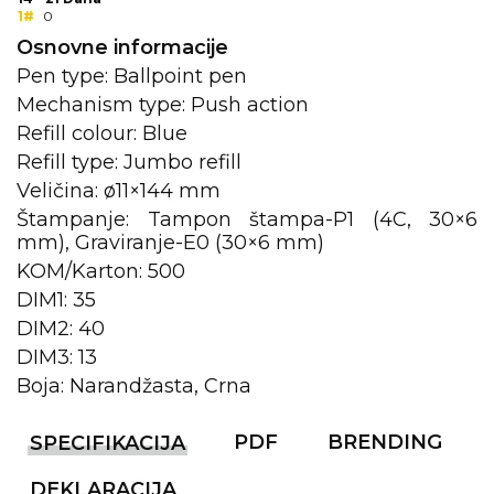
1#
0
KOŠULJE
KAPE
Osnovne informacije
Pen type: Ballpoint pen
UNIFORME
Mechanism type: Push action
Refill colour: Blue
STRETCH TOPS
Refill type: Jumbo refill
SUBLIMACIJA
Veličina: ø11×144 mm
Štampanje: Tampon štampa-P1 (4C, 30×6
CRICKET UPALJAČI
mm), Graviranje-E0 (30×6 mm)
ŠIBICA
KOM/Karton: 500
DIM1: 35
JAKNE I PRSLUCI
DIM2: 40
DIM3: 13
HYGIENIC KOLEKCIJA
Boja: Narandžasta, Crna
OKOVRATNE ID TRAKICE
PDF
BRENDING
SPECIFIKACIJA
PRIBOR ZA PISANJE
DEKLARACIJA