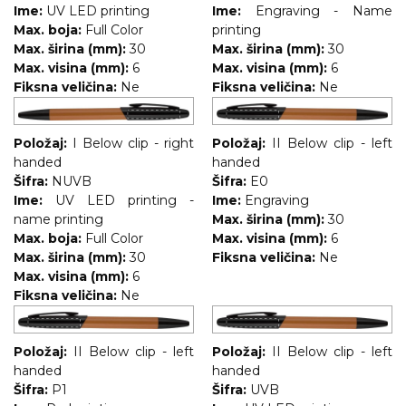
Ime:
UV LED printing
Ime:
Engraving - Name
RADNA OPREMA
Max. boja:
Full Color
printing
Max. širina (mm):
30
Max. širina (mm):
30
Max. visina (mm):
6
Max. visina (mm):
6
Fiksna veličina:
Ne
Fiksna veličina:
Ne
Položaj:
I Below clip - right
Položaj:
II Below clip - left
handed
handed
Šifra:
NUVB
Šifra:
E0
Ime:
UV LED printing -
Ime:
Engraving
name printing
Max. širina (mm):
30
Max. boja:
Full Color
Max. visina (mm):
6
Max. širina (mm):
30
Fiksna veličina:
Ne
Max. visina (mm):
6
Fiksna veličina:
Ne
Položaj:
II Below clip - left
Položaj:
II Below clip - left
handed
handed
Šifra:
P1
Šifra:
UVB