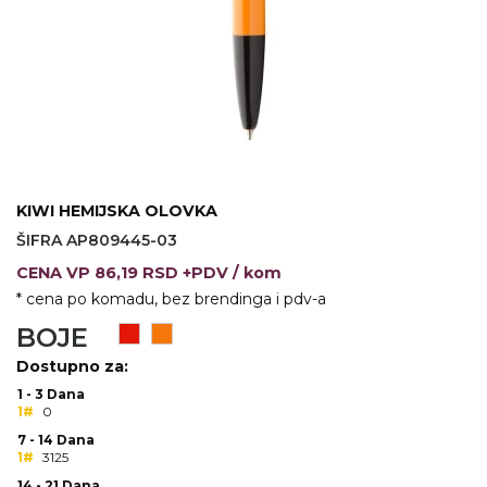
VINO I BAR
TEHNOLOGIJA
TEKSTIL
UPALJAČI
USB
KOŠULJE
SLOBODNO VREME
TEHNOLOGIJA
TEKSTIL
PRIVESCI
GADŽETI
PANTALONE
KIWI HEMIJSKA OLOVKA
ALAT
TEKSTIL
ŠIFRA AP809445-03
ŠOLJE
KECELJE I OP
CENA
VP
86,19 RSD +PDV
/ kom
* cena po komadu, bez brendinga i pdv-a
LAMPE
TEKSTIL
BOJE
ZDRAVLJE I LEPOTA
MODNI DODAC
Dostupno za:
DUKSEVI I KABANICE
TEKSTIL
1 - 3 Dana
1#
0
KAČKETI, KAPE I ŠEŠIRI
PEŠKIRI
7 - 14 Dana
1#
3125
POLO MAJICE
TEKSTIL
14 - 21 Dana