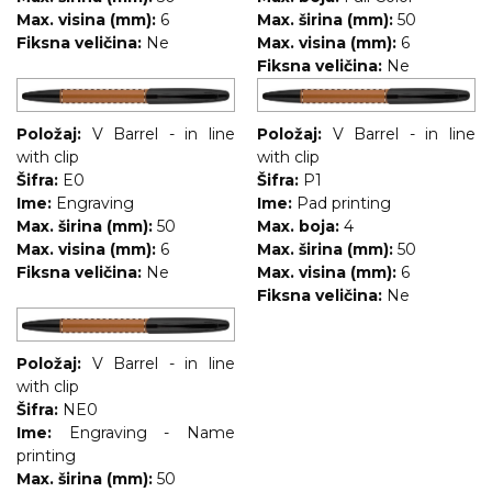
Max. visina (mm):
6
Max. širina (mm):
50
Fiksna veličina:
Ne
Max. visina (mm):
6
Fiksna veličina:
Ne
Položaj:
V Barrel - in line
Položaj:
V Barrel - in line
with clip
with clip
Šifra:
E0
Šifra:
P1
Ime:
Engraving
Ime:
Pad printing
Max. širina (mm):
50
Max. boja:
4
Max. visina (mm):
6
Max. širina (mm):
50
Fiksna veličina:
Ne
Max. visina (mm):
6
Fiksna veličina:
Ne
Položaj:
V Barrel - in line
with clip
Šifra:
NE0
Ime:
Engraving - Name
printing
Max. širina (mm):
50