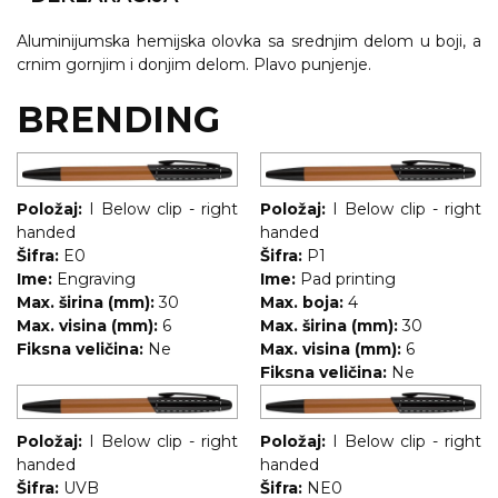
NARUKVICE ZA ŽURKE I
DOGAĐAJE
Aluminijumska hemijska olovka sa srednjim delom u boji, a
crnim gornjim i donjim delom. Plavo punjenje.
ID PLOČICA
BRENDING
TERMOSI
BOCE
TEHNOLOGIJA
Položaj:
I Below clip - right
Položaj:
I Below clip - right
handed
handed
KANCELARIJA
Šifra:
E0
Šifra:
P1
Ime:
Engraving
Ime:
Pad printing
KUĆNI SETOVI
Max. širina (mm):
30
Max. boja:
4
Max. visina (mm):
6
Max. širina (mm):
30
OLOVKE
Fiksna veličina:
Ne
Max. visina (mm):
6
Fiksna veličina:
Ne
PRIVESCI & ALATI
TORBE & PUTOVANJE
Položaj:
I Below clip - right
Položaj:
I Below clip - right
handed
handed
TEKSTIL
Šifra:
UVB
Šifra:
NE0