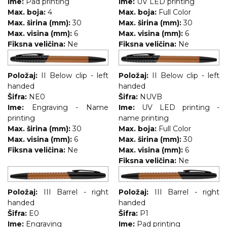
Ime:
Pad printing
Ime:
UV LED printing
Max. boja:
4
Max. boja:
Full Color
Max. širina (mm):
30
Max. širina (mm):
30
Max. visina (mm):
6
Max. visina (mm):
6
Fiksna veličina:
Ne
Fiksna veličina:
Ne
Položaj:
II Below clip - left
Položaj:
II Below clip - left
handed
handed
Šifra:
NE0
Šifra:
NUVB
Ime:
Engraving - Name
Ime:
UV LED printing -
printing
name printing
Max. širina (mm):
30
Max. boja:
Full Color
Max. visina (mm):
6
Max. širina (mm):
30
Fiksna veličina:
Ne
Max. visina (mm):
6
Fiksna veličina:
Ne
Položaj:
III Barrel - right
Položaj:
III Barrel - right
handed
handed
Šifra:
E0
Šifra:
P1
Ime:
Engraving
Ime:
Pad printing