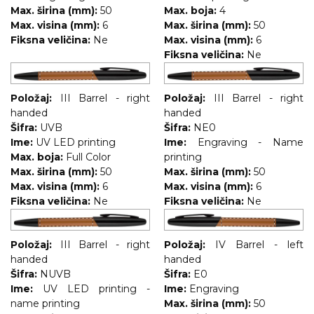
Max. širina (mm):
50
Max. boja:
4
Max. visina (mm):
6
Max. širina (mm):
50
Fiksna veličina:
Ne
Max. visina (mm):
6
Fiksna veličina:
Ne
Položaj:
III Barrel - right
Položaj:
III Barrel - right
handed
handed
Šifra:
UVB
Šifra:
NE0
Ime:
UV LED printing
Ime:
Engraving - Name
Max. boja:
Full Color
printing
Max. širina (mm):
50
Max. širina (mm):
50
Max. visina (mm):
6
Max. visina (mm):
6
Fiksna veličina:
Ne
Fiksna veličina:
Ne
Položaj:
III Barrel - right
Položaj:
IV Barrel - left
handed
handed
Šifra:
NUVB
Šifra:
E0
Ime:
UV LED printing -
Ime:
Engraving
name printing
Max. širina (mm):
50