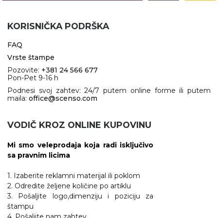
KORISNIČKA PODRŠKA
FAQ
Vrste štampe
Pozovite:
+381 24 566 677
Pon-Pet 9-16 h
Podnesi svoj zahtev: 24/7 putem online forme ili putem
maila:
office@scenso.com
VODIČ KROZ ONLINE KUPOVINU
Mi smo veleprodaja koja radi isključivo
sa pravnim licima
1. Izaberite reklamni materijal ili poklom
2. Odredite željene količine po artiklu
3. Pošaljite logo,dimenziju i poziciju za
štampu
4. Pošaljite nam zahtev