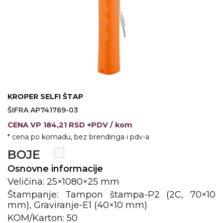
VINO I BAR
TEHNOLOGIJA
TEKSTIL
UPALJAČI
USB
KOŠULJE
SLOBODNO VREME
TEHNOLOGIJA
TEKSTIL
PRIVESCI
GADŽETI
PANTALONE
KROPER SELFI ŠTAP
ALAT
TEKSTIL
ŠIFRA AP741769-03
ŠOLJE
KECELJE I OP
CENA
VP
184,21 RSD +PDV
/ kom
* cena po komadu, bez brendinga i pdv-a
LAMPE
TEKSTIL
BOJE
ZDRAVLJE I LEPOTA
MODNI DODAC
Osnovne informacije
DUKSEVI I KABANICE
TEKSTIL
Veličina: 25×1080×25 mm
Štampanje: Tampon štampa-P2 (2C, 70×10
KAČKETI, KAPE I ŠEŠIRI
PEŠKIRI
mm), Graviranje-E1 (40×10 mm)
KOM/Karton: 50
POLO MAJICE
TEKSTIL