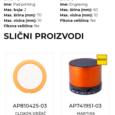
NARUKVICE ZA ŽURKE I
Ime:
Pad printing
Ime:
Engraving
DOGAĐAJE
Max. boja:
2
Max. širina (mm):
40
Max. širina (mm):
70
Max. visina (mm):
10
ID PLOČICA
Max. visina (mm):
10
Fiksna veličina:
Ne
Fiksna veličina:
Ne
TERMOSI
SLIČNI PROIZVODI
BOCE
TEHNOLOGIJA
KANCELARIJA
NOVO
KUĆNI SETOVI
OLOVKE
PRIVESCI & ALATI
TORBE & PUTOVANJE
AP810425-03
AP741951-03
TEKSTIL
CLOXON DRŽAČ
MARTINS