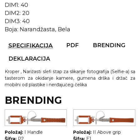
DIM1: 40
KOŠULJE
KAPE
DIM2: 20
DIM3: 40
UNIFORME
Boja: Narandžasta, Bela
STRETCH TOPS
PDF
BRENDING
SPECIFIKACIJA
SUBLIMACIJA
DEKLARACIJA
CRICKET UPALJAČI
Kroper , Narižasti slefi štap za slikanje fotografija (Selfie-a) sa
ŠIBICA
tasterom za okidanje kamere, gumena drška i držač za
mobilni od plastike i nerđajućeg čelika
JAKNE I PRSLUCI
BRENDING
HYGIENIC KOLEKCIJA
OKOVRATNE ID TRAKICE
PRIBOR ZA PISANJE
Položaj:
I Handle
Položaj:
II Above grip
Šifra:
P2
Šifra:
E1