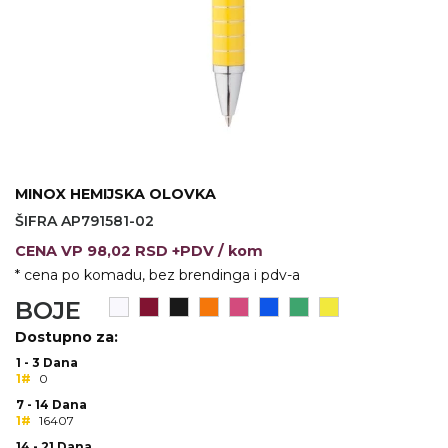
VINO I BAR
TEHNOLOGIJA
TEKSTIL
UPALJAČI
USB
KOŠULJE
SLOBODNO VREME
TEHNOLOGIJA
TEKSTIL
PRIVESCI
GADŽETI
PANTALONE
MINOX HEMIJSKA OLOVKA
ALAT
TEKSTIL
ŠIFRA AP791581-02
ŠOLJE
KECELJE I OP
CENA
VP
98,02 RSD +PDV
/ kom
* cena po komadu, bez brendinga i pdv-a
LAMPE
TEKSTIL
BOJE
ZDRAVLJE I LEPOTA
MODNI DODAC
Dostupno za:
DUKSEVI I KABANICE
TEKSTIL
1 - 3 Dana
1#
0
KAČKETI, KAPE I ŠEŠIRI
PEŠKIRI
7 - 14 Dana
1#
16407
POLO MAJICE
TEKSTIL
14 - 21 Dana