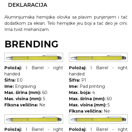
NARUKVICE ZA ŽURKE I
DEKLARACIJA
DOGAĐAJE
Aluminijumska hemijska olovka sa plavim punjenjem i tač
ID PLOČICA
dodatkom za ekran. Telo hemijske jeu boji a tač deo je crni.
Ima tvist mehanizam.
TERMOSI
BRENDING
BOCE
TEHNOLOGIJA
KANCELARIJA
Položaj:
I Barrel - right
Položaj:
I Barrel - right
handed
handed
KUĆNI SETOVI
Šifra:
E0
Šifra:
P1
Ime:
Engraving
Ime:
Pad printing
OLOVKE
Max. širina (mm):
60
Max. boja:
4
Max. visina (mm):
5
Max. širina (mm):
60
PRIVESCI & ALATI
Fiksna veličina:
Ne
Max. visina (mm):
5
Fiksna veličina:
Ne
TORBE & PUTOVANJE
TEKSTIL
Položaj:
I Barrel - right
Položaj:
I Barrel - right