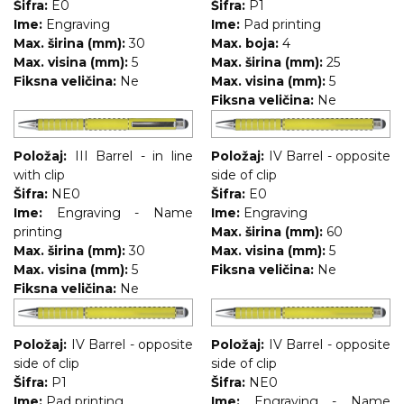
Šifra:
E0
Šifra:
P1
Ime:
Engraving
Ime:
Pad printing
Max. širina (mm):
30
Max. boja:
4
Max. visina (mm):
5
Max. širina (mm):
25
Fiksna veličina:
Ne
Max. visina (mm):
5
Fiksna veličina:
Ne
Položaj:
III Barrel - in line
Položaj:
IV Barrel - opposite
with clip
side of clip
Šifra:
NE0
Šifra:
E0
Ime:
Engraving - Name
Ime:
Engraving
printing
Max. širina (mm):
60
Max. širina (mm):
30
Max. visina (mm):
5
Max. visina (mm):
5
Fiksna veličina:
Ne
Fiksna veličina:
Ne
Položaj:
IV Barrel - opposite
Položaj:
IV Barrel - opposite
side of clip
side of clip
Šifra:
P1
Šifra:
NE0
Ime:
Pad printing
Ime:
Engraving - Name