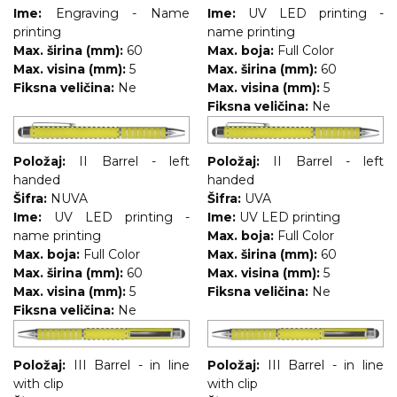
Ime:
Engraving - Name
Ime:
UV LED printing -
printing
name printing
Max. širina (mm):
60
Max. boja:
Full Color
Max. visina (mm):
5
Max. širina (mm):
60
Fiksna veličina:
Ne
Max. visina (mm):
5
Fiksna veličina:
Ne
Položaj:
II Barrel - left
Položaj:
II Barrel - left
handed
handed
Šifra:
NUVA
Šifra:
UVA
Ime:
UV LED printing -
Ime:
UV LED printing
name printing
Max. boja:
Full Color
Max. boja:
Full Color
Max. širina (mm):
60
Max. širina (mm):
60
Max. visina (mm):
5
Max. visina (mm):
5
Fiksna veličina:
Ne
Fiksna veličina:
Ne
Položaj:
III Barrel - in line
Položaj:
III Barrel - in line
with clip
with clip