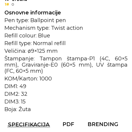
1#
0
KOŠULJE
KAPE
Osnovne informacije
Pen type: Ballpoint pen
UNIFORME
Mechanism type: Twist action
Refill colour: Blue
STRETCH TOPS
Refill type: Normal refill
SUBLIMACIJA
Veličina: ø9×125 mm
Štampanje: Tampon štampa-P1 (4C, 60×5
CRICKET UPALJAČI
mm), Graviranje-E0 (60×5 mm), UV štampa
(FC, 60×5 mm)
ŠIBICA
KOM/Karton: 1000
JAKNE I PRSLUCI
DIM1: 49
DIM2: 32
HYGIENIC KOLEKCIJA
DIM3: 15
OKOVRATNE ID TRAKICE
Boja: Žuta
PRIBOR ZA PISANJE
PDF
BRENDING
SPECIFIKACIJA