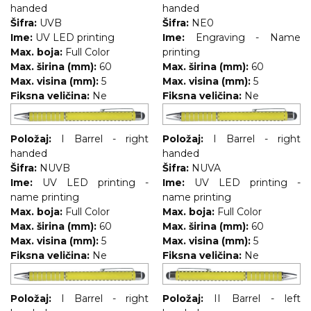
handed
handed
RADNA OPREMA
Šifra:
UVB
Šifra:
NE0
Ime:
UV LED printing
Ime:
Engraving - Name
Max. boja:
Full Color
printing
Max. širina (mm):
60
Max. širina (mm):
60
Max. visina (mm):
5
Max. visina (mm):
5
Fiksna veličina:
Ne
Fiksna veličina:
Ne
Položaj:
I Barrel - right
Položaj:
I Barrel - right
handed
handed
Šifra:
NUVB
Šifra:
NUVA
Ime:
UV LED printing -
Ime:
UV LED printing -
name printing
name printing
Max. boja:
Full Color
Max. boja:
Full Color
Max. širina (mm):
60
Max. širina (mm):
60
Max. visina (mm):
5
Max. visina (mm):
5
Fiksna veličina:
Ne
Fiksna veličina:
Ne
Položaj:
I Barrel - right
Položaj:
II Barrel - left