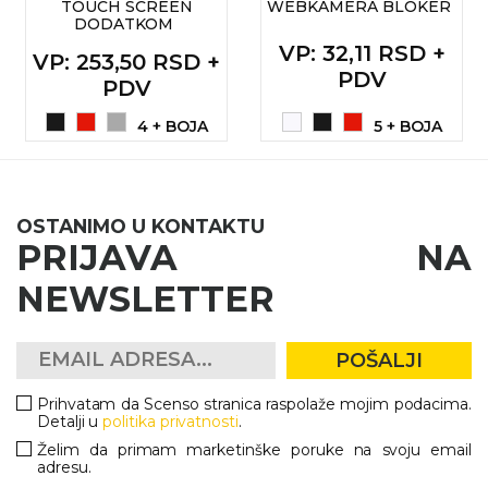
TOUCH SCREEN
WEBKAMERA BLOKER
DODATKOM
RADNA OPREMA
VP
: 32,11 RSD +
VP
: 253,50 RSD +
PDV
PDV
4 + BOJA
5 + BOJA
OSTANIMO U KONTAKTU
PRIJAVA NA
NEWSLETTER
POŠALJI
Prihvatam da Scenso stranica raspolaže mojim podacima.
Detalji u
politika privatnosti
.
Želim da primam marketinške poruke na svoju email
adresu.