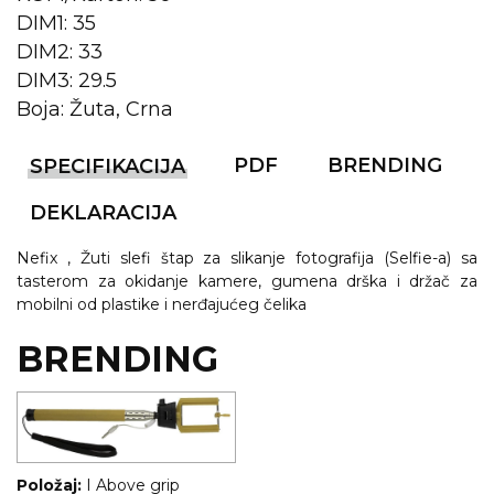
DIM1: 35
KOŠULJE
KAPE
DIM2: 33
DIM3: 29.5
UNIFORME
Boja: Žuta, Crna
STRETCH TOPS
PDF
BRENDING
SPECIFIKACIJA
SUBLIMACIJA
DEKLARACIJA
CRICKET UPALJAČI
Nefix , Žuti slefi štap za slikanje fotografija (Selfie-a) sa
ŠIBICA
tasterom za okidanje kamere, gumena drška i držač za
mobilni od plastike i nerđajućeg čelika
JAKNE I PRSLUCI
BRENDING
HYGIENIC KOLEKCIJA
OKOVRATNE ID TRAKICE
PRIBOR ZA PISANJE
Položaj:
I Above grip