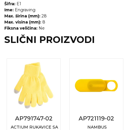
NARUKVICE ZA ŽURKE I
Šifra:
E1
DOGAĐAJE
Ime:
Engraving
Max. širina (mm):
28
ID PLOČICA
Max. visina (mm):
8
Fiksna veličina:
Ne
TERMOSI
SLIČNI PROIZVODI
BOCE
TEHNOLOGIJA
KANCELARIJA
KUĆNI SETOVI
OLOVKE
PRIVESCI & ALATI
TORBE & PUTOVANJE
AP791747-02
AP721119-02
TEKSTIL
ACTIUM RUKAVICE SA
NAMBUS