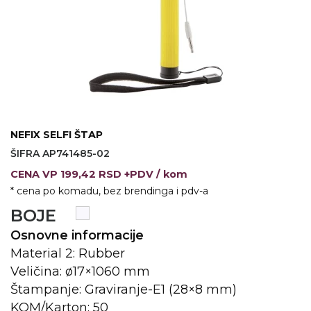
VINO I BAR
TEHNOLOGIJA
TEKSTIL
UPALJAČI
USB
KOŠULJE
SLOBODNO VREME
TEHNOLOGIJA
TEKSTIL
PRIVESCI
GADŽETI
PANTALONE
NEFIX SELFI ŠTAP
ALAT
TEKSTIL
ŠIFRA AP741485-02
ŠOLJE
KECELJE I OP
CENA
VP
199,42 RSD +PDV
/ kom
* cena po komadu, bez brendinga i pdv-a
LAMPE
TEKSTIL
BOJE
ZDRAVLJE I LEPOTA
MODNI DODAC
Osnovne informacije
DUKSEVI I KABANICE
TEKSTIL
Material 2: Rubber
Veličina: ø17×1060 mm
KAČKETI, KAPE I ŠEŠIRI
PEŠKIRI
Štampanje: Graviranje-E1 (28×8 mm)
KOM/Karton: 50
POLO MAJICE
TEKSTIL