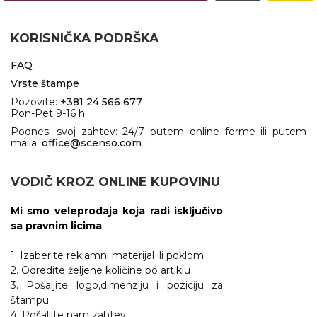
KORISNIČKA PODRŠKA
FAQ
Vrste štampe
Pozovite:
+381 24 566 677
Pon-Pet 9-16 h
Podnesi svoj zahtev: 24/7 putem online forme ili putem
maila:
office@scenso.com
VODIČ KROZ ONLINE KUPOVINU
Mi smo veleprodaja koja radi isključivo
sa pravnim licima
1. Izaberite reklamni materijal ili poklom
2. Odredite željene količine po artiklu
3. Pošaljite logo,dimenziju i poziciju za
štampu
4. Pošaljite nam zahtev