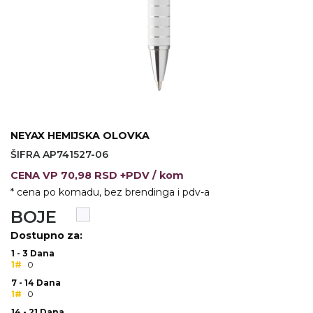
VINO I BAR
TEHNOLOGIJA
TEKSTIL
UPALJAČI
USB
KOŠULJE
SLOBODNO VREME
TEHNOLOGIJA
TEKSTIL
PRIVESCI
GADŽETI
PANTALONE
NEYAX HEMIJSKA OLOVKA
ALAT
TEKSTIL
ŠIFRA AP741527-06
ŠOLJE
KECELJE I OP
CENA
VP
70,98 RSD +PDV
/ kom
* cena po komadu, bez brendinga i pdv-a
LAMPE
TEKSTIL
BOJE
ZDRAVLJE I LEPOTA
MODNI DODAC
Dostupno za:
DUKSEVI I KABANICE
TEKSTIL
1 - 3 Dana
1#
0
KAČKETI, KAPE I ŠEŠIRI
PEŠKIRI
7 - 14 Dana
1#
0
POLO MAJICE
TEKSTIL
14 - 21 Dana