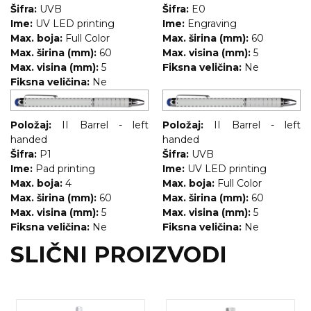
Šifra:
UVB
Šifra:
E0
RADNA OPREMA
Ime:
UV LED printing
Ime:
Engraving
Max. boja:
Full Color
Max. širina (mm):
60
Max. širina (mm):
60
Max. visina (mm):
5
Max. visina (mm):
5
Fiksna veličina:
Ne
Fiksna veličina:
Ne
Položaj:
II Barrel - left
Položaj:
II Barrel - left
handed
handed
Šifra:
P1
Šifra:
UVB
Ime:
Pad printing
Ime:
UV LED printing
Max. boja:
4
Max. boja:
Full Color
Max. širina (mm):
60
Max. širina (mm):
60
Max. visina (mm):
5
Max. visina (mm):
5
Fiksna veličina:
Ne
Fiksna veličina:
Ne
SLIČNI PROIZVODI