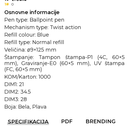
1#
0
KOŠULJE
KAPE
Osnovne informacije
Pen type: Ballpoint pen
UNIFORME
Mechanism type: Twist action
Refill colour: Blue
STRETCH TOPS
Refill type: Normal refill
SUBLIMACIJA
Veličina: ø9×125 mm
Štampanje: Tampon štampa-P1 (4C, 60×5
CRICKET UPALJAČI
mm), Graviranje-E0 (60×5 mm), UV štampa
(FC, 60×5 mm)
ŠIBICA
KOM/Karton: 1000
JAKNE I PRSLUCI
DIM1: 21
DIM2: 34.5
HYGIENIC KOLEKCIJA
DIM3: 28
OKOVRATNE ID TRAKICE
Boja: Bela, Plava
PRIBOR ZA PISANJE
PDF
BRENDING
SPECIFIKACIJA