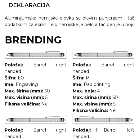
NARUKVICE ZA ŽURKE I
DEKLARACIJA
DOGAĐAJE
Aluminijumska hemijska olovka sa plavim punjenjem i tač
ID PLOČICA
dodatkom za ekran. Telo hemijske je belo a tač deo je u boji.
TERMOSI
BRENDING
BOCE
TEHNOLOGIJA
Položaj:
I Barrel - right
Položaj:
I Barrel - right
KANCELARIJA
handed
handed
Šifra:
E0
Šifra:
P1
KUĆNI SETOVI
Ime:
Engraving
Ime:
Pad printing
Max. širina (mm):
60
Max. boja:
4
OLOVKE
Max. visina (mm):
5
Max. širina (mm):
60
Fiksna veličina:
Ne
Max. visina (mm):
5
PRIVESCI & ALATI
Fiksna veličina:
Ne
TORBE & PUTOVANJE
Položaj:
I Barrel - right
Položaj:
II Barrel - left
TEKSTIL
handed
handed