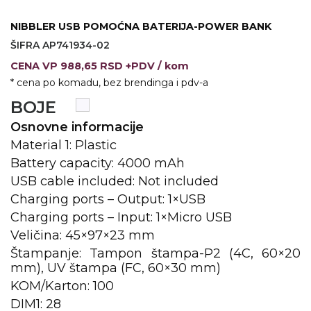
KOŠULJE
KAPE
NIBBLER USB POMOĆNA BATERIJA-POWER BANK
ŠIFRA AP741934-02
UNIFORME
CENA
VP
988,65 RSD +PDV
/ kom
* cena po komadu, bez brendinga i pdv-a
STRETCH TOPS
BOJE
SUBLIMACIJA
Osnovne informacije
CRICKET UPALJAČI
Material 1: Plastic
Battery capacity: 4000 mAh
ŠIBICA
USB cable included: Not included
JAKNE I PRSLUCI
Charging ports – Output: 1×USB
Charging ports – Input: 1×Micro USB
HYGIENIC KOLEKCIJA
Veličina: 45×97×23 mm
Štampanje: Tampon štampa-P2 (4C, 60×20
OKOVRATNE ID TRAKICE
mm), UV štampa (FC, 60×30 mm)
PRIBOR ZA PISANJE
KOM/Karton: 100
DIM1: 28