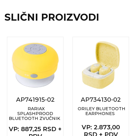
SLIČNI PROIZVODI
AP741915-02
AP734130-02
RARIAX
ORILEY BLUETOOTH
SPLASHPROOD
EARPHONES
BLUETOOTH ZVUČNIK
VP
: 2.873,00
VP
: 887,25 RSD +
RSD + PDV