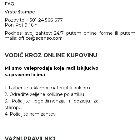
FAQ
Vrste štampe
Pozovite:
+381 24 566 677
Pon-Pet 9-16 h
Podnesi svoj zahtev: 24/7 putem online forme ili putem
maila:
office@scenso.com
VODIČ KROZ ONLINE KUPOVINU
Mi smo veleprodaja koja radi isključivo
sa pravnim licima
1. Izaberite reklamni materijal ili poklom
2. Odredite željene količine po artiklu
3. Pošaljite logo,dimenziju i poziciju za
štampu
4. Pošaljite nam zahtev
VAŽNI PRAVILNICI