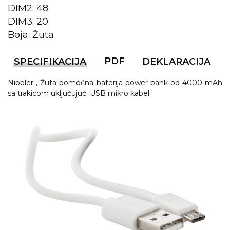
NARUKVICE ZA ŽURKE I
DIM2: 48
DOGAĐAJE
DIM3: 20
ID PLOČICA
Boja: Žuta
TERMOSI
PDF
SPECIFIKACIJA
DEKLARACIJA
BOCE
Nibbler , Žuta pomoćna baterija-power bank od 4000 mAh
sa trakicom uključujući USB mikro kabel.
TEHNOLOGIJA
KANCELARIJA
KUĆNI SETOVI
OLOVKE
PRIVESCI & ALATI
TORBE & PUTOVANJE
TEKSTIL