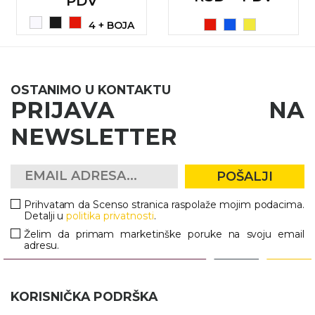
PDV
4 + BOJA
OSTANIMO U KONTAKTU
PRIJAVA NA
NEWSLETTER
POŠALJI
Prihvatam da Scenso stranica raspolaže mojim podacima.
Detalji u
politika privatnosti
.
Želim da primam marketinške poruke na svoju email
adresu.
KORISNIČKA PODRŠKA