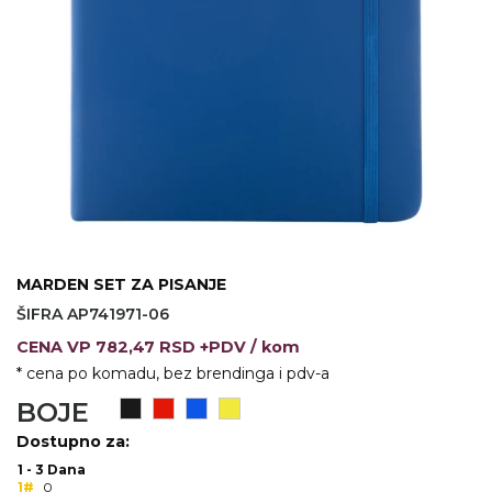
KOŠULJE
KAPE
UNIFORME
STRETCH TOPS
SUBLIMACIJA
CRICKET UPALJAČI
ŠIBICA
MARDEN SET ZA PISANJE
JAKNE I PRSLUCI
ŠIFRA AP741971-06
CENA
VP
782,47 RSD +PDV
/ kom
HYGIENIC KOLEKCIJA
* cena po komadu, bez brendinga i pdv-a
OKOVRATNE ID TRAKICE
BOJE
Dostupno za:
PRIBOR ZA PISANJE
1 - 3 Dana
1#
0