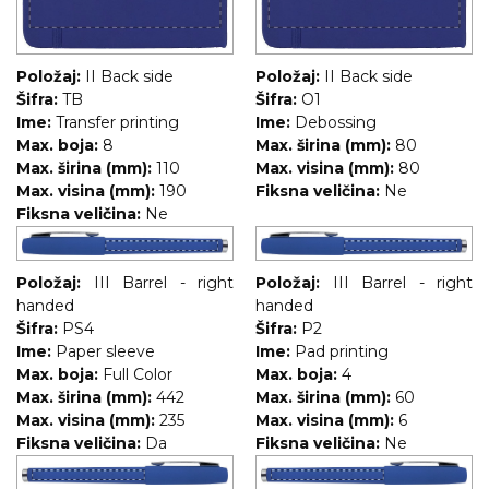
Položaj:
II Back side
Položaj:
II Back side
Šifra:
TB
Šifra:
O1
Ime:
Transfer printing
Ime:
Debossing
Max. boja:
8
Max. širina (mm):
80
Max. širina (mm):
110
Max. visina (mm):
80
Max. visina (mm):
190
Fiksna veličina:
Ne
Fiksna veličina:
Ne
Položaj:
III Barrel - right
Položaj:
III Barrel - right
handed
handed
Šifra:
PS4
Šifra:
P2
Ime:
Paper sleeve
Ime:
Pad printing
Max. boja:
Full Color
Max. boja:
4
Max. širina (mm):
442
Max. širina (mm):
60
Max. visina (mm):
235
Max. visina (mm):
6
Fiksna veličina:
Da
Fiksna veličina:
Ne