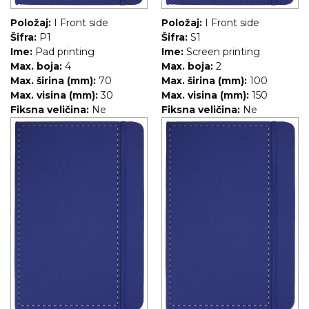
Položaj:
I Front side
Položaj:
I Front side
Šifra:
P1
Šifra:
S1
Ime:
Pad printing
Ime:
Screen printing
Max. boja:
4
Max. boja:
2
Max. širina (mm):
70
Max. širina (mm):
100
Max. visina (mm):
30
Max. visina (mm):
150
Fiksna veličina:
Ne
Fiksna veličina:
Ne