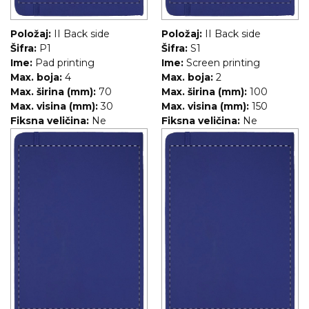
Položaj:
II Back side
Položaj:
II Back side
Šifra:
P1
Šifra:
S1
Ime:
Pad printing
Ime:
Screen printing
Max. boja:
4
Max. boja:
2
Max. širina (mm):
70
Max. širina (mm):
100
Max. visina (mm):
30
Max. visina (mm):
150
Fiksna veličina:
Ne
Fiksna veličina:
Ne