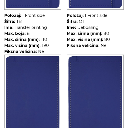
Položaj:
I Front side
Položaj:
I Front side
Šifra:
TB
Šifra:
O1
Ime:
Transfer printing
Ime:
Debossing
Max. boja:
8
Max. širina (mm):
80
Max. širina (mm):
110
Max. visina (mm):
80
Max. visina (mm):
190
Fiksna veličina:
Ne
Fiksna veličina:
Ne