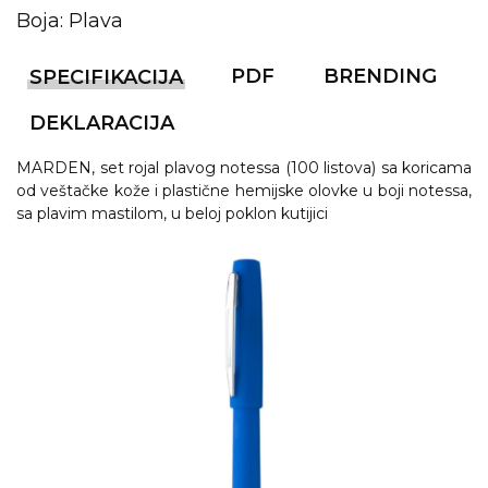
Boja: Plava
RADNA OPREMA
PDF
BRENDING
SPECIFIKACIJA
DEKLARACIJA
MARDEN, set rojal plavog notessa (100 listova) sa koricama
od veštačke kože i plastične hemijske olovke u boji notessa,
sa plavim mastilom, u beloj poklon kutijici