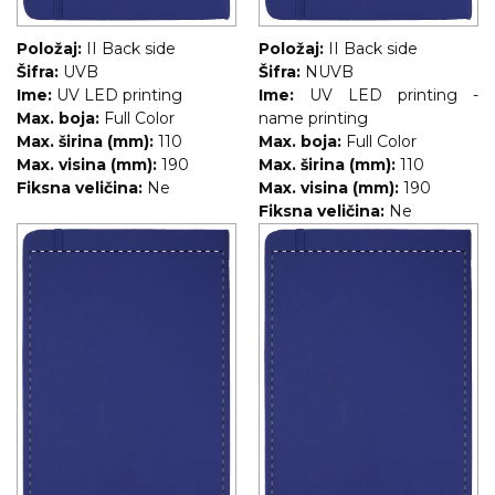
Položaj:
II Back side
Položaj:
II Back side
Šifra:
UVB
Šifra:
NUVB
Ime:
UV LED printing
Ime:
UV LED printing -
Max. boja:
Full Color
name printing
Max. širina (mm):
110
Max. boja:
Full Color
Max. visina (mm):
190
Max. širina (mm):
110
Fiksna veličina:
Ne
Max. visina (mm):
190
Fiksna veličina:
Ne