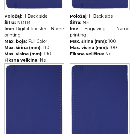
Položaj:
II Back side
Položaj:
II Back side
Šifra:
NDTB
Šifra:
NE1
Ime:
Digital transfer - Name
Ime:
Engraving - Name
printing
printing
Max. boja:
Full Color
Max. širina (mm):
100
Max. širina (mm):
110
Max. visina (mm):
100
Max. visina (mm):
190
Fiksna veličina:
Ne
Fiksna veličina:
Ne