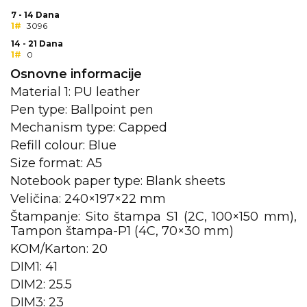
NARUKVICE ZA ŽURKE I
DOGAĐAJE
7 - 14 Dana
1#
3096
ID PLOČICA
14 - 21 Dana
1#
0
TERMOSI
Osnovne informacije
Material 1: PU leather
BOCE
Pen type: Ballpoint pen
Mechanism type: Capped
TEHNOLOGIJA
Refill colour: Blue
KANCELARIJA
Size format: A5
Notebook paper type: Blank sheets
KUĆNI SETOVI
Veličina: 240×197×22 mm
OLOVKE
Štampanje: Sito štampa S1 (2C, 100×150 mm),
Tampon štampa-P1 (4C, 70×30 mm)
PRIVESCI & ALATI
KOM/Karton: 20
DIM1: 41
TORBE & PUTOVANJE
DIM2: 25.5
TEKSTIL
DIM3: 23