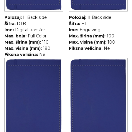
Položaj:
II Back side
Položaj:
II Back side
Šifra:
DTB
Šifra:
E1
Ime:
Digital transfer
Ime:
Engraving
Max. boja:
Full Color
Max. širina (mm):
100
Max. širina (mm):
110
Max. visina (mm):
100
Max. visina (mm):
190
Fiksna veličina:
Ne
Fiksna veličina:
Ne