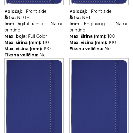
Položaj:
I Front side
Položaj:
I Front side
Šifra:
NDTB
Šifra:
NE1
Ime:
Digital transfer - Name
Ime:
Engraving - Name
printing
printing
Max. boja:
Full Color
Max. širina (mm):
100
Max. širina (mm):
110
Max. visina (mm):
100
Max. visina (mm):
190
Fiksna veličina:
Ne
Fiksna veličina:
Ne