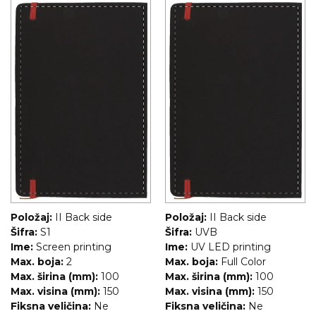
Položaj:
II Back side
Položaj:
II Back side
Šifra:
S1
Šifra:
UVB
Ime:
Screen printing
Ime:
UV LED printing
Max. boja:
2
Max. boja:
Full Color
Max. širina (mm):
100
Max. širina (mm):
100
Max. visina (mm):
150
Max. visina (mm):
150
Fiksna veličina:
Ne
Fiksna veličina:
Ne