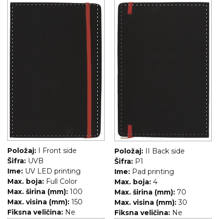
RADNA OPREMA
Položaj:
I Front side
Položaj:
II Back side
Šifra:
UVB
Šifra:
P1
Ime:
UV LED printing
Ime:
Pad printing
Max. boja:
Full Color
Max. boja:
4
Max. širina (mm):
100
Max. širina (mm):
70
Max. visina (mm):
150
Max. visina (mm):
30
Fiksna veličina:
Ne
Fiksna veličina:
Ne