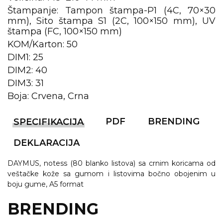
Štampanje: Tampon štampa-P1 (4C, 70×30
KOŠULJE
KAPE
mm), Sito štampa S1 (2C, 100×150 mm), UV
štampa (FC, 100×150 mm)
UNIFORME
KOM/Karton: 50
DIM1: 25
STRETCH TOPS
DIM2: 40
SUBLIMACIJA
DIM3: 31
Boja: Crvena, Crna
CRICKET UPALJAČI
ŠIBICA
PDF
BRENDING
SPECIFIKACIJA
JAKNE I PRSLUCI
DEKLARACIJA
HYGIENIC KOLEKCIJA
DAYMUS, notess (80 blanko listova) sa crnim koricama od
veštačke kože sa gumom i listovima bočno obojenim u
OKOVRATNE ID TRAKICE
boju gume, A5 format
PRIBOR ZA PISANJE
BRENDING