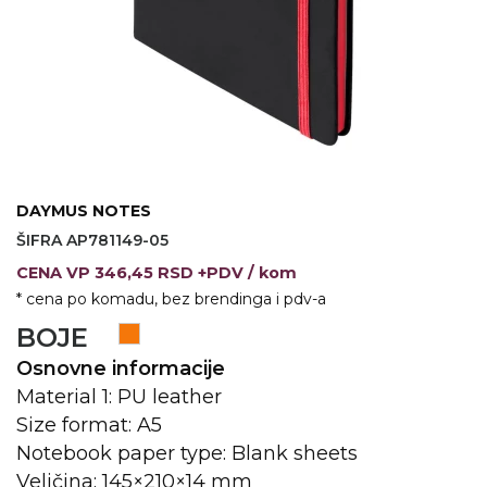
VINO I BAR
TEHNOLOGIJA
TEKSTIL
UPALJAČI
USB
KOŠULJE
SLOBODNO VREME
TEHNOLOGIJA
TEKSTIL
PRIVESCI
GADŽETI
PANTALONE
DAYMUS NOTES
ALAT
TEKSTIL
ŠIFRA AP781149-05
ŠOLJE
KECELJE I OP
CENA
VP
346,45 RSD +PDV
/ kom
* cena po komadu, bez brendinga i pdv-a
LAMPE
TEKSTIL
BOJE
ZDRAVLJE I LEPOTA
MODNI DODAC
Osnovne informacije
DUKSEVI I KABANICE
TEKSTIL
Material 1: PU leather
Size format: A5
KAČKETI, KAPE I ŠEŠIRI
PEŠKIRI
Notebook paper type: Blank sheets
Veličina: 145×210×14 mm
POLO MAJICE
TEKSTIL