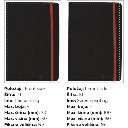
NARUKVICE ZA ŽURKE I
DOGAĐAJE
ID PLOČICA
TERMOSI
BOCE
TEHNOLOGIJA
KANCELARIJA
KUĆNI SETOVI
OLOVKE
Položaj:
I Front side
Položaj:
I Front side
Šifra:
P1
Šifra:
S1
PRIVESCI & ALATI
Ime:
Pad printing
Ime:
Screen printing
Max. boja:
4
Max. boja:
2
TORBE & PUTOVANJE
Max. širina (mm):
70
Max. širina (mm):
100
Max. visina (mm):
30
Max. visina (mm):
150
TEKSTIL
Fiksna veličina:
Ne
Fiksna veličina:
Ne