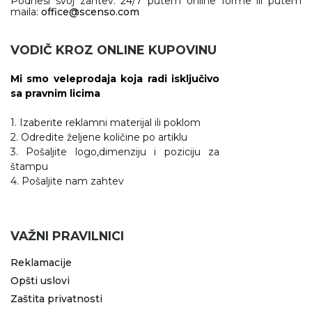
Podnesi svoj zahtev: 24/7 putem online forme ili putem
maila:
office@scenso.com
VODIČ KROZ ONLINE KUPOVINU
Mi smo veleprodaja koja radi isključivo
sa pravnim licima
1. Izaberite reklamni materijal ili poklom
2. Odredite željene količine po artiklu
3. Pošaljite logo,dimenziju i poziciju za
štampu
4. Pošaljite nam zahtev
VAŽNI PRAVILNICI
Reklamacije
Opšti uslovi
Zaštita privatnosti