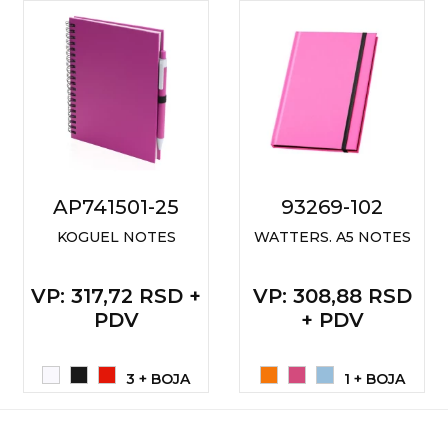
RADNA OPREMA
AP741501-25
93269-102
KOGUEL NOTES
WATTERS. A5 NOTES
VP
: 317,72 RSD +
VP
: 308,88 RSD
PDV
+ PDV
3 + BOJA
1 + BOJA