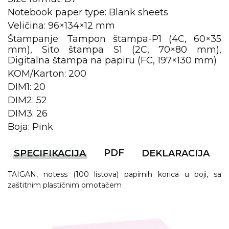
Notebook paper type: Blank sheets
KOŠULJE
KAPE
Veličina: 96×134×12 mm
Štampanje: Tampon štampa-P1 (4C, 60×35
UNIFORME
mm), Sito štampa S1 (2C, 70×80 mm),
Digitalna štampa na papiru (FC, 197×130 mm)
STRETCH TOPS
KOM/Karton: 200
SUBLIMACIJA
DIM1: 20
DIM2: 52
CRICKET UPALJAČI
DIM3: 26
ŠIBICA
Boja: Pink
JAKNE I PRSLUCI
PDF
SPECIFIKACIJA
DEKLARACIJA
HYGIENIC KOLEKCIJA
TAIGAN, notess (100 listova) papirnih korica u boji, sa
zaštitnim plastičnim omotačem
OKOVRATNE ID TRAKICE
PRIBOR ZA PISANJE