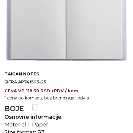
VINO I BAR
TEHNOLOGIJA
TEKSTIL
UPALJAČI
USB
KOŠULJE
SLOBODNO VREME
TEHNOLOGIJA
TEKSTIL
PRIVESCI
GADŽETI
PANTALONE
ALAT
TEKSTIL
ŠOLJE
KECELJE I OP
TAIGAN NOTES
ŠIFRA AP741503-25
LAMPE
TEKSTIL
CENA
VP
118,30 RSD +PDV
/ kom
ZDRAVLJE I LEPOTA
MODNI DODAC
* cena po komadu, bez brendinga i pdv-a
BOJE
DUKSEVI I KABANICE
TEKSTIL
Osnovne informacije
KAČKETI, KAPE I ŠEŠIRI
PEŠKIRI
Material 1: Paper
POLO MAJICE
TEKSTIL
Size format: B7