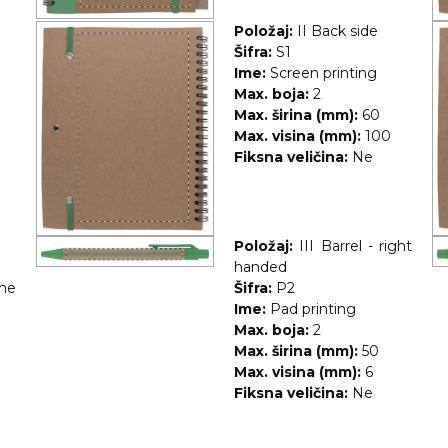
Položaj:
II Back side
Šifra:
S1
Ime:
Screen printing
Max. boja:
2
Max. širina (mm):
60
Max. visina (mm):
100
Fiksna veličina:
Ne
Položaj:
III Barrel - right
handed
me
Šifra:
P2
Ime:
Pad printing
Max. boja:
2
Max. širina (mm):
50
Max. visina (mm):
6
Fiksna veličina:
Ne