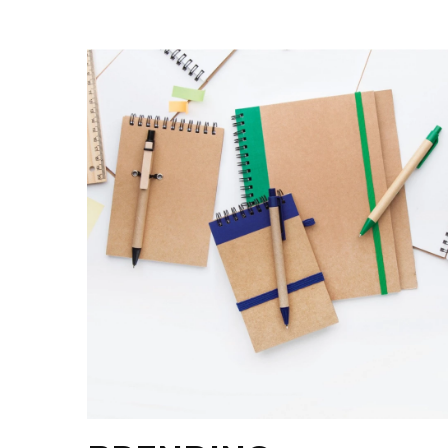
KOŠULJE
KAPE
UNIFORME
STRETCH TOPS
SUBLIMACIJA
CRICKET UPALJAČI
ŠIBICA
JAKNE I PRSLUCI
HYGIENIC KOLEKCIJA
OKOVRATNE ID TRAKICE
PRIBOR ZA PISANJE