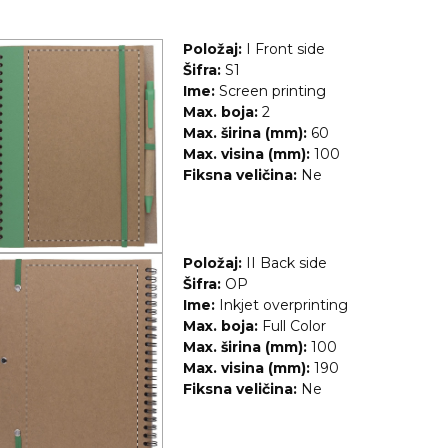
Položaj:
I Front side
Šifra:
S1
Ime:
Screen printing
Max. boja:
2
Max. širina (mm):
60
Max. visina (mm):
100
Fiksna veličina:
Ne
Položaj:
II Back side
Šifra:
OP
Ime:
Inkjet overprinting
Max. boja:
Full Color
Max. širina (mm):
100
Max. visina (mm):
190
Fiksna veličina:
Ne