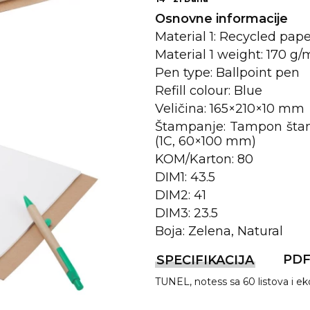
Osnovne informacije
Material 1: Recycled pap
Material 1 weight: 170 g
Pen type: Ballpoint pen
Refill colour: Blue
Veličina: 165×210×10 mm
Štampanje: Tampon štam
(1C, 60×100 mm)
KOM/Karton: 80
REMA
DIM1: 43.5
DIM2: 41
DIM3: 23.5
I
Boja: Zelena, Natural
PD
SPECIFIKACIJA
TUNEL, notess sa 60 listova i e