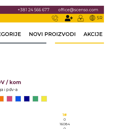
+381 24 566 677
office@scenso.com
SR
EGORIJE
NOVI PROIZVODI
AKCIJE
DV
/ kom
a i pdv-a
1#
0
16084
0