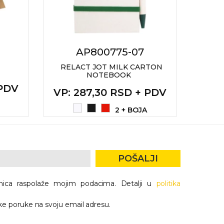
AP800775-07
RELACT JOT MILK CARTON
NOTEBOOK
 PDV
VP
:
VP
: 287,30 RSD + PDV
2 + BOJA
POŠALJI
nica raspolaže mojim podacima. Detalji u
politika
e poruke na svoju email adresu.