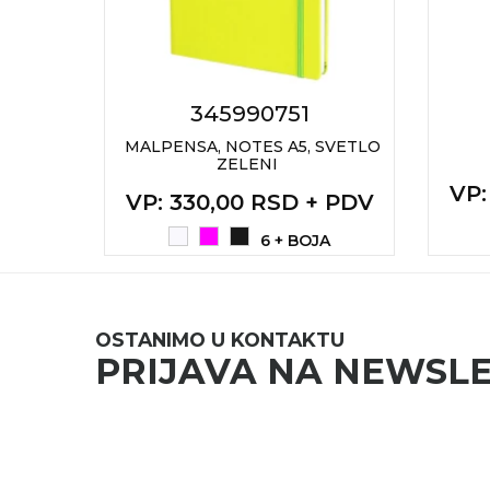
345990751
MALPENSA, NOTES A5, SVETLO
ZELENI
 PDV
VP
VP
: 330,00 RSD + PDV
A
6 + BOJA
OSTANIMO U KONTAKTU
PRIJAVA NA NEWSL