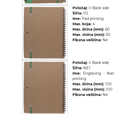
RADNA OPREMA
Položaj:
II Back side
Šifra:
P2
Ime:
Pad printing
Max. boja:
4
Max. širina (mm):
60
Max. visina (mm):
30
Fiksna veličina:
Ne
Položaj:
II Back side
Šifra:
NE1
Ime:
Engraving - Na
printing
Max. širina (mm):
100
Max. visina (mm):
100
Fiksna veličina:
Ne