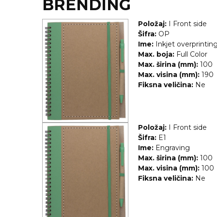
NARUKVICE ZA ŽURKE I
BRENDING
DOGAĐAJE
Položaj:
I Front side
ID PLOČICA
Šifra:
OP
Ime:
Inkjet overprintin
TERMOSI
Max. boja:
Full Color
Max. širina (mm):
100
BOCE
Max. visina (mm):
190
Fiksna veličina:
Ne
TEHNOLOGIJA
KANCELARIJA
Položaj:
I Front side
KUĆNI SETOVI
Šifra:
E1
Ime:
Engraving
OLOVKE
Max. širina (mm):
100
Max. visina (mm):
100
PRIVESCI & ALATI
Fiksna veličina:
Ne
TORBE & PUTOVANJE
TEKSTIL