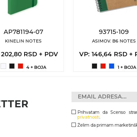
AP781194-07
93715-109
KINELIN NOTES
ASIMOV. B6 NOTES
: 202,80 RSD + PDV
VP
: 146,64 RSD +
4 + BOJA
1 + BOJA
ETTER
Prihvatam da Scenso stra
privatnosti
.
Želim da primam marketinšk