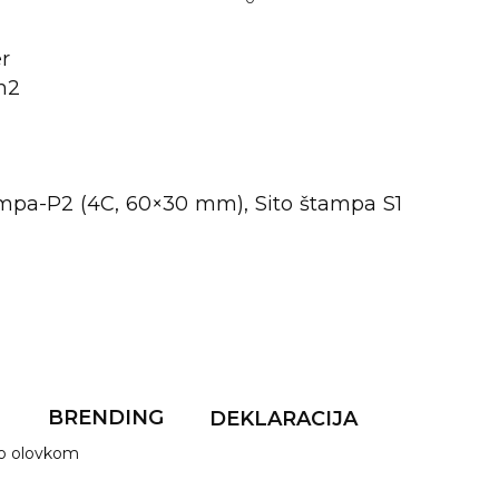
er
/m2
pa-P2 (4C, 60×30 mm), Sito štampa S1
F
BRENDING
DEKLARACIJA
ko olovkom