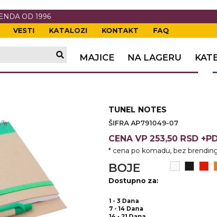
RENDA OD 1996
VESTI
KATALOZI
KONTAKT
FAQ
TI
VANJE
A
ERIJE
DE
OVKE
MAJICE
NA LAGERU
KAT
TI
VANJE
A
ČI
VKE
ĆA
TUNEL NOTES
VANJE
A
ŠIFRA AP791049-07
I
E
KE
AM
ODEĆA
CENA
VP
253,50 RSD +P
* cena po komadu, bez brending
VANJE
A
BOJE
A OPREMA
I I PANOI
KA
 RADNA
Dostupno za:
VANJE
1 - 3 Dana
7 - 14 Dana
14 - 21 Dana