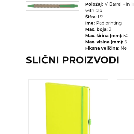
Položaj:
V Barrel - in l
with clip
Šifra:
P2
Ime:
Pad printing
Max. boja:
2
Max. širina (mm):
50
Max. visina (mm):
6
Fiksna veličina:
Ne
SLIČNI PROIZVODI