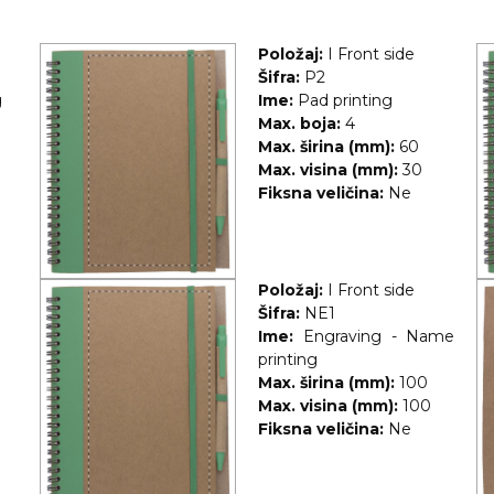
Položaj:
I Front side
Šifra:
P2
g
Ime:
Pad printing
Max. boja:
4
Max. širina (mm):
60
Max. visina (mm):
30
Fiksna veličina:
Ne
Položaj:
I Front side
Šifra:
NE1
Ime:
Engraving - Name
printing
Max. širina (mm):
100
Max. visina (mm):
100
Fiksna veličina:
Ne