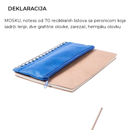
NARUKVICE ZA ŽURKE I
DOGAĐAJE
DEKLARACIJA
ID PLOČICA
MOSKU, notess od 70 recikliranih listova sa peronicom koja
sadrži: lenjir, dve grafitne olovke, zarezač, hemijsku olovku
TERMOSI
BOCE
TEHNOLOGIJA
KANCELARIJA
KUĆNI SETOVI
OLOVKE
PRIVESCI & ALATI
TORBE & PUTOVANJE
TEKSTIL