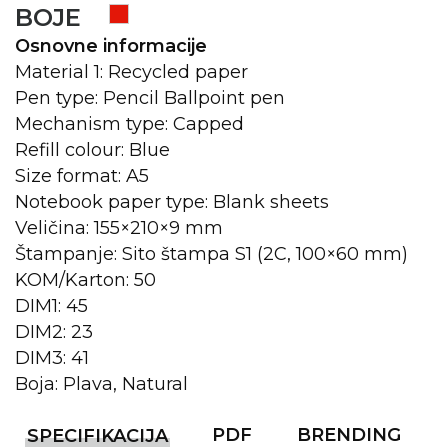
BOJE
KOŠULJE
KAPE
Osnovne informacije
Material 1: Recycled paper
UNIFORME
Pen type: Pencil Ballpoint pen
STRETCH TOPS
Mechanism type: Capped
Refill colour: Blue
SUBLIMACIJA
Size format: A5
Notebook paper type: Blank sheets
CRICKET UPALJAČI
Veličina: 155×210×9 mm
ŠIBICA
Štampanje: Sito štampa S1 (2C, 100×60 mm)
KOM/Karton: 50
JAKNE I PRSLUCI
DIM1: 45
HYGIENIC KOLEKCIJA
DIM2: 23
DIM3: 41
OKOVRATNE ID TRAKICE
Boja: Plava, Natural
PRIBOR ZA PISANJE
PDF
BRENDING
SPECIFIKACIJA