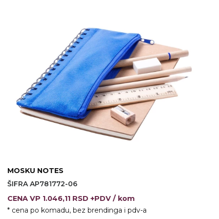
VINO I BAR
TEHNOLOGIJA
TEKSTIL
UPALJAČI
USB
KOŠULJE
SLOBODNO VREME
TEHNOLOGIJA
TEKSTIL
PRIVESCI
GADŽETI
PANTALONE
ALAT
TEKSTIL
ŠOLJE
KECELJE I OP
LAMPE
TEKSTIL
ZDRAVLJE I LEPOTA
MODNI DODAC
MOSKU NOTES
DUKSEVI I KABANICE
TEKSTIL
ŠIFRA AP781772-06
KAČKETI, KAPE I ŠEŠIRI
PEŠKIRI
CENA
VP
1.046,11 RSD +PDV
/ kom
* cena po komadu, bez brendinga i pdv-a
POLO MAJICE
TEKSTIL