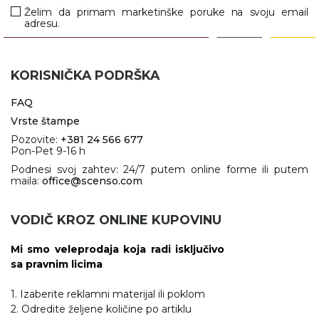
Želim da primam marketinške poruke na svoju email
adresu.
KORISNIČKA PODRŠKA
FAQ
Vrste štampe
Pozovite:
+381 24 566 677
Pon-Pet 9-16 h
Podnesi svoj zahtev: 24/7 putem online forme ili putem
maila:
office@scenso.com
VODIČ KROZ ONLINE KUPOVINU
Mi smo veleprodaja koja radi isključivo
sa pravnim licima
1. Izaberite reklamni materijal ili poklom
2. Odredite željene količine po artiklu