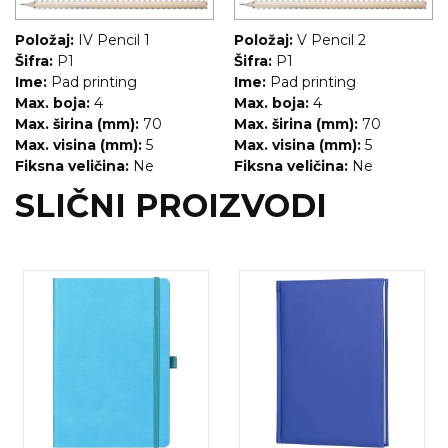
Položaj:
IV Pencil 1
Položaj:
V Pencil 2
Šifra:
P1
Šifra:
P1
Ime:
Pad printing
Ime:
Pad printing
Max. boja:
4
Max. boja:
4
Max. širina (mm):
70
Max. širina (mm):
70
Max. visina (mm):
5
Max. visina (mm):
5
Fiksna veličina:
Ne
Fiksna veličina:
Ne
SLIČNI PROIZVODI