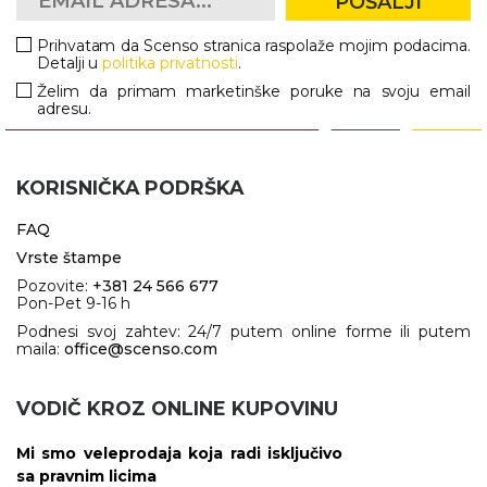
POŠALJI
Prihvatam da Scenso stranica raspolaže mojim podacima.
Detalji u
politika privatnosti
.
Želim da primam marketinške poruke na svoju email
adresu.
KORISNIČKA PODRŠKA
FAQ
Vrste štampe
Pozovite:
+381 24 566 677
Pon-Pet 9-16 h
Podnesi svoj zahtev: 24/7 putem online forme ili putem
maila:
office@scenso.com
VODIČ KROZ ONLINE KUPOVINU
Mi smo veleprodaja koja radi isključivo
sa pravnim licima