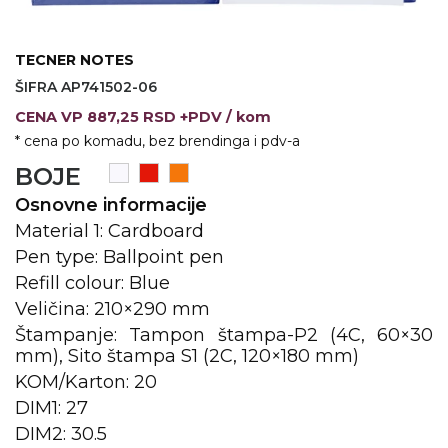
KOŠULJE
KAPE
TECNER NOTES
UNIFORME
ŠIFRA AP741502-06
CENA
VP
887,25 RSD +PDV
/ kom
STRETCH TOPS
* cena po komadu, bez brendinga i pdv-a
SUBLIMACIJA
BOJE
CRICKET UPALJAČI
Osnovne informacije
Material 1: Cardboard
ŠIBICA
Pen type: Ballpoint pen
Refill colour: Blue
JAKNE I PRSLUCI
Veličina: 210×290 mm
HYGIENIC KOLEKCIJA
Štampanje: Tampon štampa-P2 (4C, 60×30
mm), Sito štampa S1 (2C, 120×180 mm)
OKOVRATNE ID TRAKICE
KOM/Karton: 20
PRIBOR ZA PISANJE
DIM1: 27
DIM2: 30.5