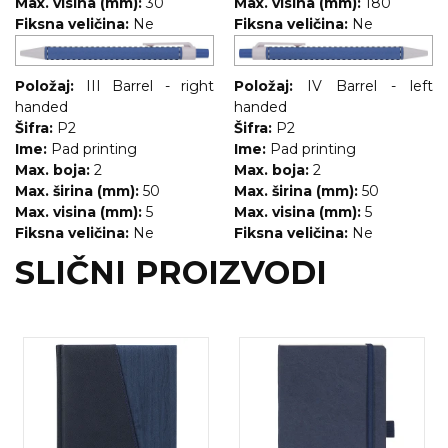
Max. visina (mm):
30
Max. visina (mm):
180
Fiksna veličina:
Ne
Fiksna veličina:
Ne
Položaj:
III Barrel - right
Položaj:
IV Barrel - left
handed
handed
Šifra:
P2
Šifra:
P2
Ime:
Pad printing
Ime:
Pad printing
Max. boja:
2
Max. boja:
2
Max. širina (mm):
50
Max. širina (mm):
50
Max. visina (mm):
5
Max. visina (mm):
5
Fiksna veličina:
Ne
Fiksna veličina:
Ne
SLIČNI PROIZVODI