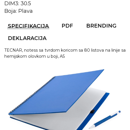
NARUKVICE ZA ŽURKE I
DIM3: 30.5
DOGAĐAJE
Boja: Plava
ID PLOČICA
PDF
BRENDING
SPECIFIKACIJA
TERMOSI
DEKLARACIJA
BOCE
TECNAR, notess sa tvrdom koricom sa 80 listova na linije sa
TEHNOLOGIJA
hemijskom olovkom u boji, A5
KANCELARIJA
KUĆNI SETOVI
OLOVKE
PRIVESCI & ALATI
TORBE & PUTOVANJE
TEKSTIL