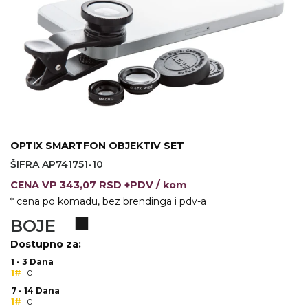
VINO I BAR
TEHNOLOGIJA
TEKSTIL
UPALJAČI
USB
KOŠULJE
SLOBODNO VREME
TEHNOLOGIJA
TEKSTIL
PRIVESCI
GADŽETI
PANTALONE
ALAT
TEKSTIL
OPTIX SMARTFON OBJEKTIV SET
ŠIFRA AP741751-10
ŠOLJE
KECELJE I OP
CENA
VP
343,07 RSD +PDV
/ kom
LAMPE
TEKSTIL
* cena po komadu, bez brendinga i pdv-a
ZDRAVLJE I LEPOTA
MODNI DODAC
BOJE
Dostupno za:
DUKSEVI I KABANICE
TEKSTIL
1 - 3 Dana
1#
0
KAČKETI, KAPE I ŠEŠIRI
PEŠKIRI
7 - 14 Dana
1#
0
POLO MAJICE
TEKSTIL