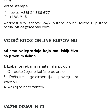
Vrste štampe
Pozovite:
+381 24 566 677
Pon-Pet 9-16 h
Podnesi svoj zahtev: 24/7 putem online forme ili putem
maila:
office@scenso.com
VODIČ KROZ ONLINE KUPOVINU
Mi smo veleprodaja koja radi isključivo
sa pravnim licima
1. Izaberite reklamni materijal ili poklom
2. Odredite željene količine po artiklu
3. Pošaljite logo,dimenziju i poziciju za
štampu
4. Pošaljite nam zahtev
VAŽNI PRAVILNICI