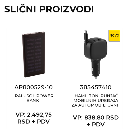
NARUKVICE ZA ŽURKE I
DOGAĐAJE
SLIČNI PROIZVODI
ID PLOČICA
TERMOSI
NOVO
BOCE
TEHNOLOGIJA
KANCELARIJA
KUĆNI SETOVI
AP800529-10
385457410
OLOVKE
RALUSOL POWER
HAMILTON, PUNJAČ
PRIVESCI & ALATI
BANK
MOBILNIH UREĐAJA
ZA AUTOMOBIL, CRNI
TORBE & PUTOVANJE
VP
: 2.492,75
VP
: 838,80 RSD
RSD + PDV
+ PDV
TEKSTIL