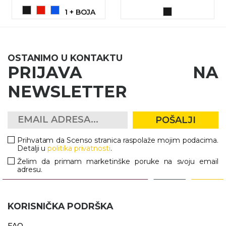
RADNA OPREMA
1 + BOJA
OSTANIMO U KONTAKTU
PRIJAVA NA
NEWSLETTER
POŠALJI
Prihvatam da Scenso stranica raspolaže mojim podacima.
Detalji u
politika privatnosti
.
Želim da primam marketinške poruke na svoju email
adresu.
KORISNIČKA PODRŠKA
FAQ