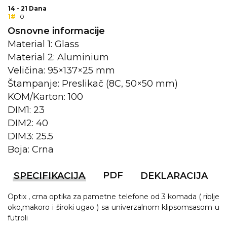
14 - 21 Dana
1#
0
KOŠULJE
KAPE
Osnovne informacije
UNIFORME
Material 1: Glass
Material 2: Aluminium
STRETCH TOPS
Veličina: 95×137×25 mm
SUBLIMACIJA
Štampanje: Preslikač (8C, 50×50 mm)
KOM/Karton: 100
CRICKET UPALJAČI
DIM1: 23
DIM2: 40
ŠIBICA
DIM3: 25.5
JAKNE I PRSLUCI
Boja: Crna
HYGIENIC KOLEKCIJA
PDF
SPECIFIKACIJA
DEKLARACIJA
OKOVRATNE ID TRAKICE
Optix , crna optika za pametne telefone od 3 komada ( riblje
PRIBOR ZA PISANJE
oko,makoro i široki ugao ) sa univerzalnom klipsomsasom u
futroli