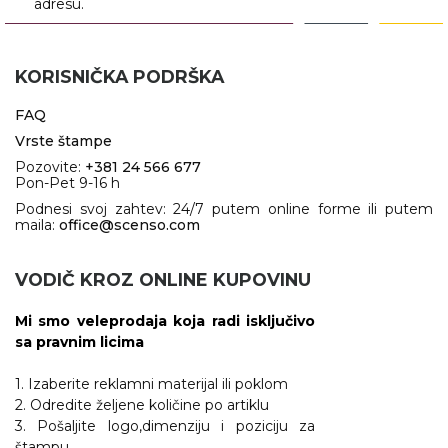
adresu.
KORISNIČKA PODRŠKA
FAQ
Vrste štampe
Pozovite:
+381 24 566 677
Pon-Pet 9-16 h
Podnesi svoj zahtev: 24/7 putem online forme ili putem
maila:
office@scenso.com
VODIČ KROZ ONLINE KUPOVINU
Mi smo veleprodaja koja radi isključivo
sa pravnim licima
1. Izaberite reklamni materijal ili poklom
2. Odredite željene količine po artiklu
3. Pošaljite logo,dimenziju i poziciju za
štampu