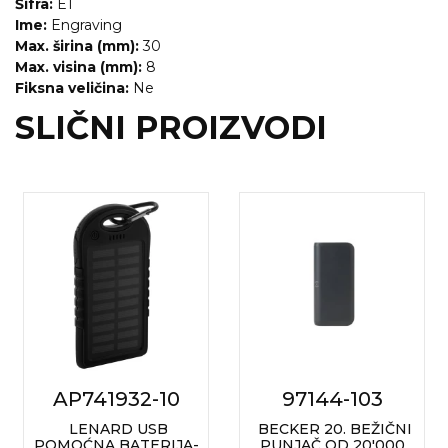
NARUKVICE ZA ŽURKE I
Šifra:
E1
DOGAĐAJE
Ime:
Engraving
Max. širina (mm):
30
ID PLOČICA
Max. visina (mm):
8
Fiksna veličina:
Ne
TERMOSI
SLIČNI PROIZVODI
BOCE
TEHNOLOGIJA
KANCELARIJA
KUĆNI SETOVI
OLOVKE
PRIVESCI & ALATI
TORBE & PUTOVANJE
AP741932-10
97144-103
LENARD USB
BECKER 20. BEŽIČNI
TEKSTIL
POMOĆNA BATERIJA-
PUNJAČ OD 20'000