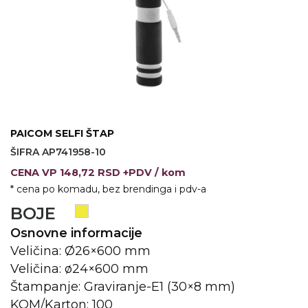
VINO I BAR
TEHNOLOGIJA
TEKSTIL
UPALJAČI
USB
KOŠULJE
SLOBODNO VREME
TEHNOLOGIJA
TEKSTIL
PRIVESCI
GADŽETI
PANTALONE
PAICOM SELFI ŠTAP
ALAT
TEKSTIL
ŠIFRA AP741958-10
ŠOLJE
KECELJE I OP
CENA
VP
148,72 RSD +PDV
/ kom
* cena po komadu, bez brendinga i pdv-a
LAMPE
TEKSTIL
BOJE
ZDRAVLJE I LEPOTA
MODNI DODAC
Osnovne informacije
DUKSEVI I KABANICE
TEKSTIL
Veličina: Ø26×600 mm
Veličina: ø24×600 mm
KAČKETI, KAPE I ŠEŠIRI
PEŠKIRI
Štampanje: Graviranje-E1 (30×8 mm)
KOM/Karton: 100
POLO MAJICE
TEKSTIL