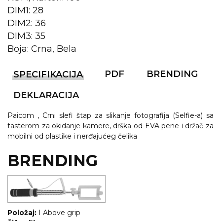
DIM1: 28
KOŠULJE
KAPE
DIM2: 36
DIM3: 35
UNIFORME
Boja: Crna, Bela
STRETCH TOPS
PDF
BRENDING
SPECIFIKACIJA
SUBLIMACIJA
DEKLARACIJA
CRICKET UPALJAČI
Paicom , Crni slefi štap za slikanje fotografija (Selfie-a) sa
ŠIBICA
tasterom za okidanje kamere, drška od EVA pene i držač za
mobilni od plastike i nerđajućeg čelika
JAKNE I PRSLUCI
BRENDING
HYGIENIC KOLEKCIJA
OKOVRATNE ID TRAKICE
PRIBOR ZA PISANJE
Položaj:
I Above grip