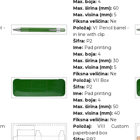
Max. boja:
4
Max. širina (mm):
60
Max. visina (mm):
5
Fiksna veličina:
Ne
l -
Položaj:
VI Pencil barrel -
in line with clip
Šifra:
P2
Ime:
Pad printing
Max. boja:
4
Max. širina (mm):
30
Max. visina (mm):
5
Fiksna veličina:
Ne
Položaj:
VII Box
Šifra:
P2
Ime:
Pad printing
Max. boja:
4
Max. širina (mm):
50
Max. visina (mm):
40
Fiksna veličina:
Ne
om
Položaj:
VIII Custom
paperboard box
Šifra:
PB2