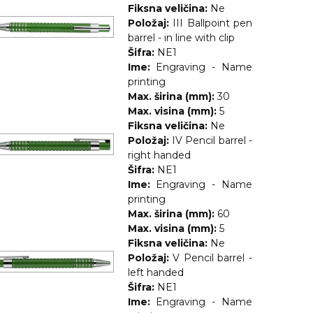
Fiksna veličina:
Ne
Položaj:
III Ballpoint pen
barrel - in line with clip
Šifra:
NE1
Ime:
Engraving - Name
printing
Max. širina (mm):
30
Max. visina (mm):
5
Fiksna veličina:
Ne
Položaj:
IV Pencil barrel -
right handed
Šifra:
NE1
Ime:
Engraving - Name
printing
Max. širina (mm):
60
Max. visina (mm):
5
Fiksna veličina:
Ne
Položaj:
V Pencil barrel -
left handed
Šifra:
NE1
Ime:
Engraving - Name