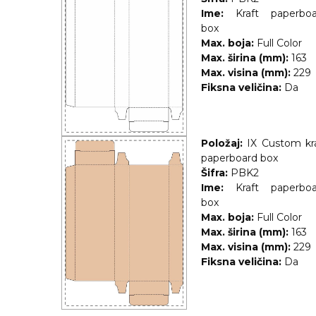
Ime:
Kraft paperboa
box
Max. boja:
Full Color
Max. širina (mm):
163
Max. visina (mm):
229
Fiksna veličina:
Da
Položaj:
IX Custom kr
paperboard box
Šifra:
PBK2
Ime:
Kraft paperboa
box
Max. boja:
Full Color
Max. širina (mm):
163
Max. visina (mm):
229
Fiksna veličina:
Da