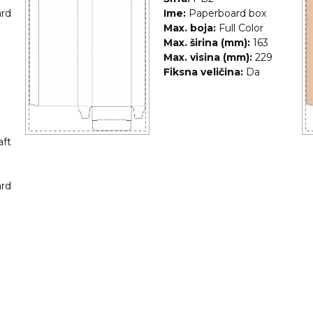
rd
Ime:
Paperboard box
Max. boja:
Full Color
Max. širina (mm):
163
Max. visina (mm):
229
Fiksna veličina:
Da
aft
rd