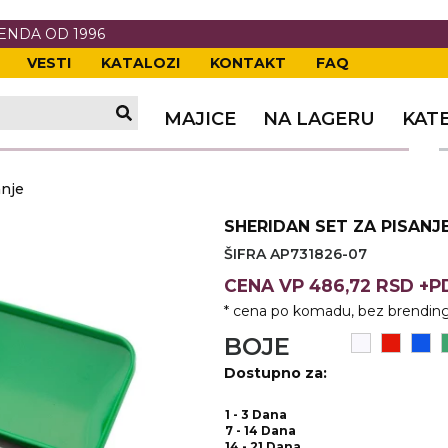
RENDA OD 1996
VESTI
KATALOZI
KONTAKT
FAQ
TI
VANJE
A
ERIJE
DE
OVKE
MAJICE
NA LAGERU
KAT
TI
VANJE
A
anje
ČI
VKE
ĆA
SHERIDAN SET ZA PISANJ
VANJE
A
ŠIFRA AP731826-07
I
E
KE
AM
ODEĆA
CENA
VP
486,72 RSD +
* cena po komadu, bez brending
VANJE
A
BOJE
A OPREMA
I I PANOI
KA
 RADNA
Dostupno za:
VANJE
1 - 3 Dana
7 - 14 Dana
14 - 21 Dana