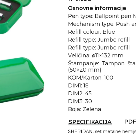
Osnovne informacije
Pen type: Ballpoint pen 
Mechanism type: Push a
Refill colour: Blue
Refill type: Jumbo refill
Refill type: Jumbo refill
Veličina: ø11×132 mm
Štampanje: Tampon šta
(50×20 mm)
REMA
KOM/Karton: 100
DIM1: 18
DIM2: 45
I
DIM3: 30
Boja: Zelena
PD
SPECIFIKACIJA
SHERIDAN, set metalne hemijske