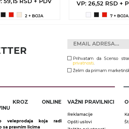
P
: 59,15 RSD + PDV
VP
: 26,52 RSD + 
2 + BOJA
7 + BOJA
ETTER
Prihvatam da Scenso stra
privatnosti
.
Želim da primam marketinšk
IČ KROZ ONLINE
VAŽNI PRAVILNICI
O
INU
Reklamacije
Ka
 veleprodaja koja radi
Opšti uslovi
Š
vo sa pravnim licima