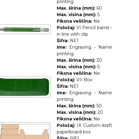
printing
Max. širina (mm):
60
Max. visina (mm):
5
Fiksna veličina:
Ne
Položaj:
VI Pencil barrel -
in line with clip
Šifra:
NE1
Ime:
Engraving - Name
printing
Max. širina (mm):
30
Max. visina (mm):
5
Fiksna veličina:
Ne
Položaj:
VII Box
Šifra:
NE1
Ime:
Engraving - Name
printing
Max. širina (mm):
50
Max. visina (mm):
20
Fiksna veličina:
Ne
Položaj:
IX Custom kraft
paperboard box
Šifra:
PB2