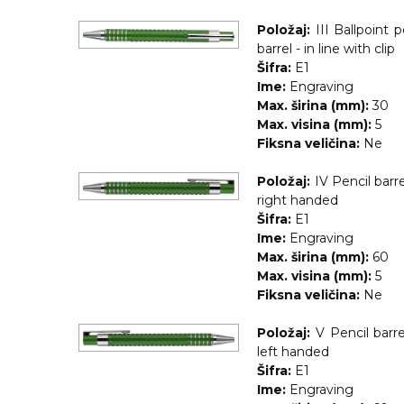
NARUKVICE ZA ŽURKE I
DOGAĐAJE
Položaj:
III Ballpoint 
barrel - in line with clip
ID PLOČICA
Šifra:
E1
Ime:
Engraving
TERMOSI
Max. širina (mm):
30
Max. visina (mm):
5
BOCE
Fiksna veličina:
Ne
TEHNOLOGIJA
Položaj:
IV Pencil barre
right handed
KANCELARIJA
Šifra:
E1
Ime:
Engraving
KUĆNI SETOVI
Max. širina (mm):
60
Max. visina (mm):
5
OLOVKE
Fiksna veličina:
Ne
PRIVESCI & ALATI
Položaj:
V Pencil barre
TORBE & PUTOVANJE
left handed
Šifra:
E1
TEKSTIL
Ime:
Engraving