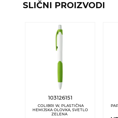
SLIČNI PROIZVODI
7
103126151
OVKA
COLIBRI W, PLASTIČNA
PA
HEMIJSKA OLOVKA, SVETLO
ZELENA