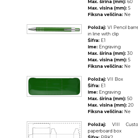
Max. širina (mm):
60
RADNA OPREMA
Max. visina (mm):
5
Fiksna veličina:
Ne
Položaj:
VI Pencil barre
in line with clip
Šifra:
E1
Ime:
Engraving
Max. širina (mm):
30
Max. visina (mm):
5
Fiksna veličina:
Ne
Položaj:
VII Box
Šifra:
E1
Ime:
Engraving
Max. širina (mm):
50
Max. visina (mm):
20
Fiksna veličina:
Ne
Položaj:
VIII Cust
paperboard box
Šifra:
PBK2