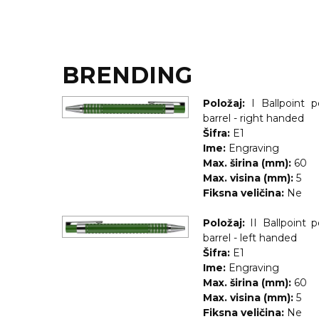
KOŠULJE
KAPE
UNIFORME
BRENDING
STRETCH TOPS
Položaj:
I Ballpoint 
SUBLIMACIJA
barrel - right handed
Šifra:
E1
CRICKET UPALJAČI
Ime:
Engraving
Max. širina (mm):
60
ŠIBICA
Max. visina (mm):
5
Fiksna veličina:
Ne
JAKNE I PRSLUCI
Položaj:
II Ballpoint 
HYGIENIC KOLEKCIJA
barrel - left handed
Šifra:
E1
OKOVRATNE ID TRAKICE
Ime:
Engraving
Max. širina (mm):
60
PRIBOR ZA PISANJE
Max. visina (mm):
5
Fiksna veličina:
Ne