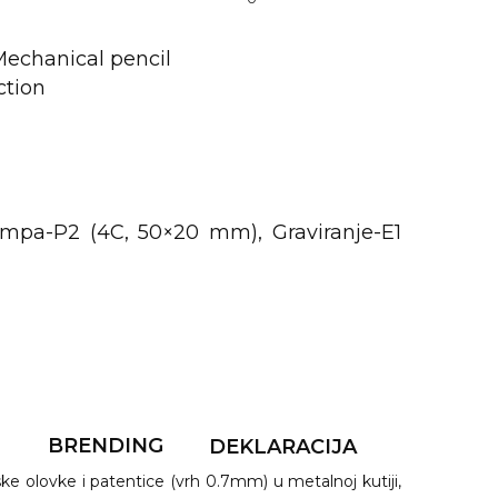
Mechanical pencil
ction
mpa-P2 (4C, 50×20 mm), Graviranje-E1
F
BRENDING
DEKLARACIJA
 olovke i patentice (vrh 0.7mm) u metalnoj kutiji,