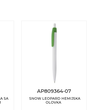
AP809364-07
A SA
SNOW LEOPARD HEMIJSKA
DOT
M
OLOVKA
HEMI