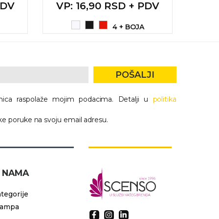
PDV
VP
: 16,90 RSD + PDV
VP
4 + BOJA
POŠALJI
nica raspolaže mojim podacima. Detalji u
politika
e poruke na svoju email adresu.
 NAMA
tegorije
tampa