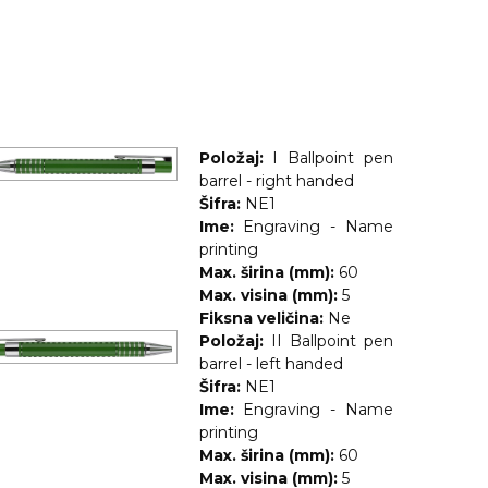
Položaj:
I Ballpoint pen
barrel - right handed
Šifra:
NE1
Ime:
Engraving - Name
printing
Max. širina (mm):
60
Max. visina (mm):
5
Fiksna veličina:
Ne
Položaj:
II Ballpoint pen
barrel - left handed
Šifra:
NE1
Ime:
Engraving - Name
printing
Max. širina (mm):
60
Max. visina (mm):
5