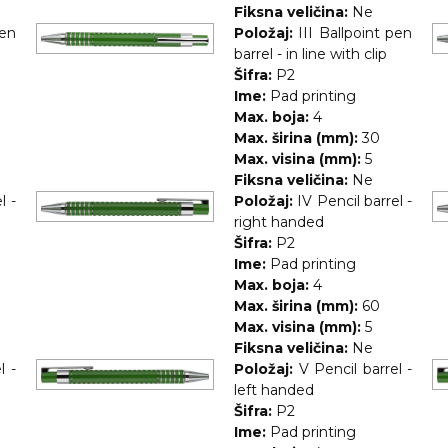
Fiksna veličina:
Ne
pen
Položaj:
III Ballpoint pen
barrel - in line with clip
Šifra:
P2
Ime:
Pad printing
Max. boja:
4
Max. širina (mm):
30
Max. visina (mm):
5
Fiksna veličina:
Ne
l -
Položaj:
IV Pencil barrel -
right handed
Šifra:
P2
Ime:
Pad printing
Max. boja:
4
Max. širina (mm):
60
Max. visina (mm):
5
Fiksna veličina:
Ne
l -
Položaj:
V Pencil barrel -
left handed
Šifra:
P2
Ime:
Pad printing