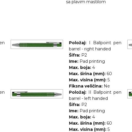
sa plavim mastilom
pen
Položaj:
I Ballpoint pen
barrel - right handed
Šifra:
P2
Ime:
Pad printing
Max. boja:
4
Max. širina (mm):
60
Max. visina (mm):
5
Fiksna veličina:
Ne
pen
Položaj:
II Ballpoint pen
barrel - left handed
Šifra:
P2
Ime:
Pad printing
Max. boja:
4
Max. širina (mm):
60
Max. visina (mm):
5