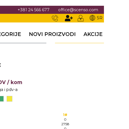
+381 24 566 677
office@scenso.com
SR
EGORIJE
NOVI PROIZVODI
AKCIJE
E
PDV
/ kom
a i pdv-a
1#
0
2758
0