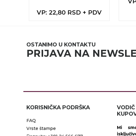
V
 PDV
VP
: 22,80 RSD + PDV
OSTANIMO U KONTAKTU
PRIJAVA NA NEWSL
KORISNIČKA PODRŠKA
VOD
KUPOV
FAQ
Mi smo
Vrste štampe
isključi