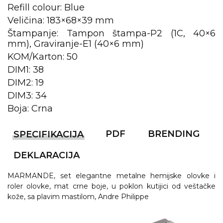
NARUKVICE ZA ŽURKE I
Refill colour: Blue
DOGAĐAJE
Veličina: 183×68×39 mm
ID PLOČICA
Štampanje: Tampon štampa-P2 (1C, 40×6
mm), Graviranje-E1 (40×6 mm)
TERMOSI
KOM/Karton: 50
DIM1: 38
BOCE
DIM2: 19
TEHNOLOGIJA
DIM3: 34
Boja: Crna
KANCELARIJA
KUĆNI SETOVI
PDF
BRENDING
SPECIFIKACIJA
OLOVKE
DEKLARACIJA
PRIVESCI & ALATI
MARMANDE, set elegantne metalne hemijske olovke i
roler olovke, mat crne boje, u poklon kutijici od veštačke
TORBE & PUTOVANJE
kože, sa plavim mastilom, Andre Philippe
TEKSTIL