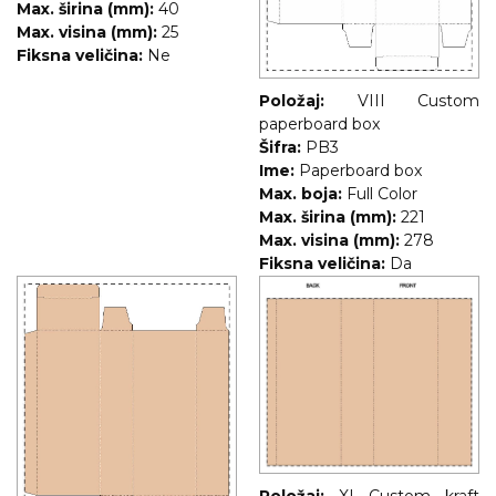
Max. širina (mm):
40
Max. visina (mm):
25
Fiksna veličina:
Ne
Položaj:
VIII Custom
paperboard box
Šifra:
PB3
Ime:
Paperboard box
Max. boja:
Full Color
Max. širina (mm):
221
Max. visina (mm):
278
Fiksna veličina:
Da
Položaj:
XI Custom kraft