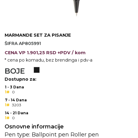
KOŠULJE
KAPE
UNIFORME
MARMANDE SET ZA PISANJE
STRETCH TOPS
ŠIFRA AP805991
SUBLIMACIJA
CENA
VP
1.901,25 RSD +PDV
/ kom
* cena po komadu, bez brendinga i pdv-a
CRICKET UPALJAČI
BOJE
ŠIBICA
Dostupno za:
JAKNE I PRSLUCI
1 - 3 Dana
1#
0
HYGIENIC KOLEKCIJA
7 - 14 Dana
1#
3203
OKOVRATNE ID TRAKICE
14 - 21 Dana
1#
0
PRIBOR ZA PISANJE
Osnovne informacije
Pen type: Ballpoint pen Roller pen