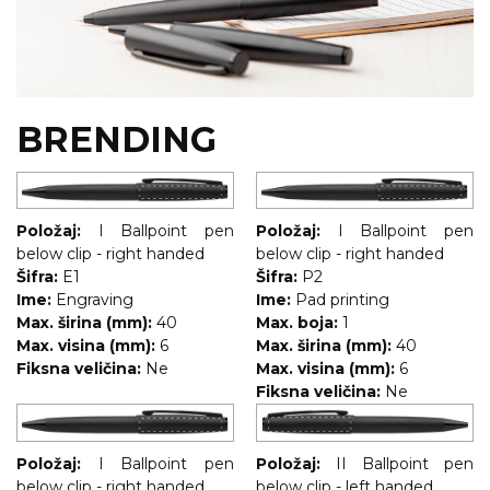
BRENDING
Položaj:
I Ballpoint pen
Položaj:
I Ballpoint pen
below clip - right handed
below clip - right handed
Šifra:
E1
Šifra:
P2
Ime:
Engraving
Ime:
Pad printing
Max. širina (mm):
40
Max. boja:
1
Max. visina (mm):
6
Max. širina (mm):
40
Fiksna veličina:
Ne
Max. visina (mm):
6
Fiksna veličina:
Ne
Položaj:
I Ballpoint pen
Položaj:
II Ballpoint pen
below clip - right handed
below clip - left handed