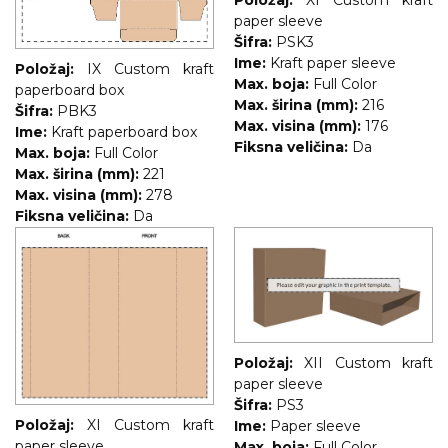
paper sleeve
Šifra:
PSK3
Ime:
Kraft paper sleeve
Položaj:
IX Custom kraft
Max. boja:
Full Color
paperboard box
Max. širina (mm):
216
Šifra:
PBK3
Max. visina (mm):
176
Ime:
Kraft paperboard box
Fiksna veličina:
Da
Max. boja:
Full Color
Max. širina (mm):
221
Max. visina (mm):
278
Fiksna veličina:
Da
Položaj:
XII Custom kraft
paper sleeve
Šifra:
PS3
Položaj:
XI Custom kraft
Ime:
Paper sleeve
paper sleeve
Max. boja:
Full Color