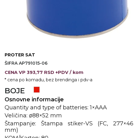
KOŠULJE
KAPE
UNIFORME
STRETCH TOPS
SUBLIMACIJA
PROTER SAT
CRICKET UPALJAČI
ŠIFRA AP791015-06
CENA
VP
393,77 RSD +PDV
/ kom
ŠIBICA
* cena po komadu, bez brendinga i pdv-a
JAKNE I PRSLUCI
BOJE
Osnovne informacije
HYGIENIC KOLEKCIJA
Quantity and type of batteries: 1×AAA
OKOVRATNE ID TRAKICE
Veličina: ø88×52 mm
Štampanje: Štampa stiker-VS (FC, 277×46
PRIBOR ZA PISANJE
mm)