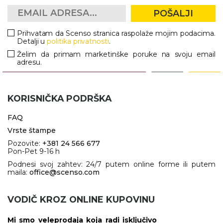
POŠALJI
Prihvatam da Scenso stranica raspolaže mojim podacima.
Detalji u
politika privatnosti
.
Želim da primam marketinške poruke na svoju email
adresu.
KORISNIČKA PODRŠKA
FAQ
Vrste štampe
Pozovite:
+381 24 566 677
Pon-Pet 9-16 h
Podnesi svoj zahtev: 24/7 putem online forme ili putem
maila:
office@scenso.com
VODIČ KROZ ONLINE KUPOVINU
Mi smo veleprodaja koja radi isključivo