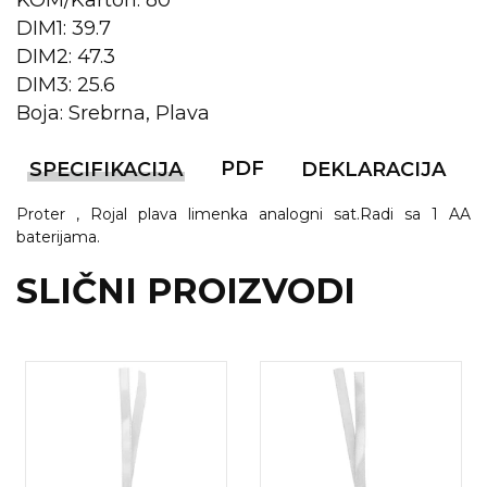
KOM/Karton: 80
NARUKVICE ZA ŽURKE I
DOGAĐAJE
DIM1: 39.7
DIM2: 47.3
ID PLOČICA
DIM3: 25.6
TERMOSI
Boja: Srebrna, Plava
BOCE
PDF
SPECIFIKACIJA
DEKLARACIJA
TEHNOLOGIJA
Proter , Rojal plava limenka analogni sat.Radi sa 1 AA
baterijama.
KANCELARIJA
SLIČNI PROIZVODI
KUĆNI SETOVI
OLOVKE
PRIVESCI & ALATI
TORBE & PUTOVANJE
TEKSTIL