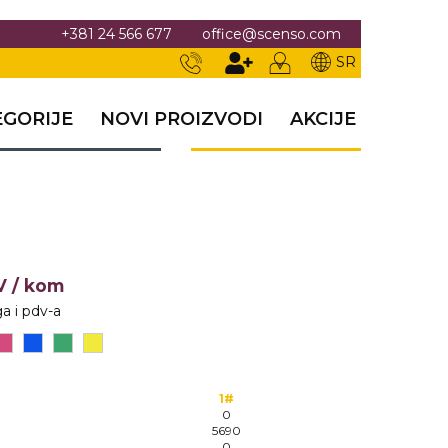
+381 24 566 677
office@scenso.com
SR
EGORIJE
NOVI PROIZVODI
AKCIJE
DV
/ kom
a i pdv-a
1#
0
5690
0