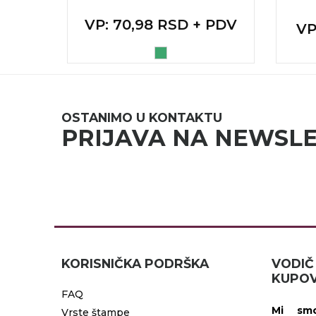
RADNA OPREMA
+ PDV
VP
: 70,98 RSD + PDV
V
A
OSTANIMO U KONTAKTU
PRIJAVA NA NEWSL
KORISNIČKA PODRŠKA
VOD
KUPOV
FAQ
Mi smo
Vrste štampe