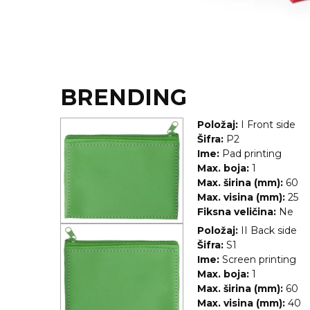
KOŠULJE
KAPE
UNIFORME
STRETCH TOPS
BRENDING
SUBLIMACIJA
Položaj:
I Front side
CRICKET UPALJAČI
Šifra:
P2
Ime:
Pad printing
ŠIBICA
Max. boja:
1
Max. širina (mm):
60
JAKNE I PRSLUCI
Max. visina (mm):
25
Fiksna veličina:
Ne
HYGIENIC KOLEKCIJA
Položaj:
II Back side
Šifra:
S1
OKOVRATNE ID TRAKICE
Ime:
Screen printing
Max. boja:
1
PRIBOR ZA PISANJE
Max. širina (mm):
60
Max. visina (mm):
40