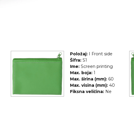
Položaj:
I Front side
Šifra:
S1
Ime:
Screen printing
Max. boja:
1
Max. širina (mm):
60
Max. visina (mm):
40
Fiksna veličina:
Ne