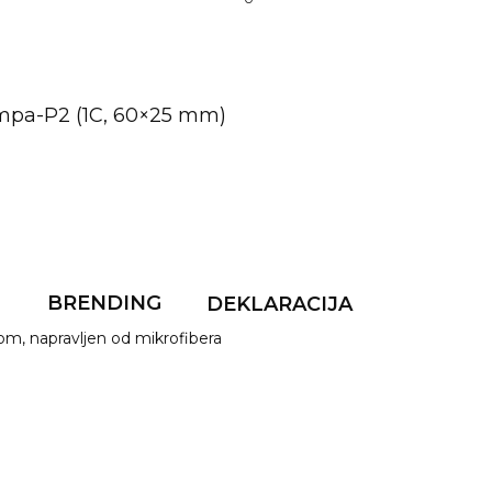
mpa-P2 (1C, 60×25 mm)
F
BRENDING
DEKLARACIJA
om, napravljen od mikrofibera