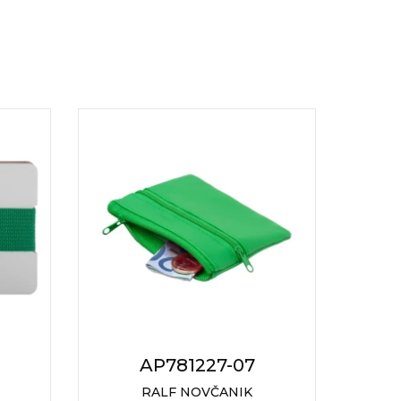
AP781227-07
RALF NOVČANIK
FO