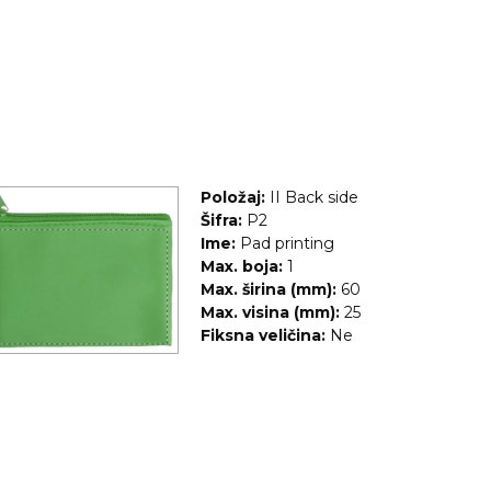
Položaj:
II Back side
Šifra:
P2
Ime:
Pad printing
Max. boja:
1
Max. širina (mm):
60
Max. visina (mm):
25
Fiksna veličina:
Ne