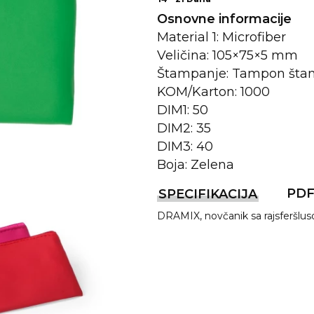
Osnovne informacije
Material 1: Microfiber
Veličina: 105×75×5 mm
Štampanje: Tampon šta
KOM/Karton: 1000
DIM1: 50
DIM2: 35
DIM3: 40
Boja: Zelena
REMA
PD
SPECIFIKACIJA
DRAMIX, novčanik sa rajsferšlus
I