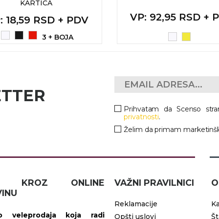
KARTICA
VP
: 92,95 RSD + 
P
: 18,59 RSD + PDV
3 + BOJA
ETTER
Prihvatam da Scenso stra
privatnosti
.
Želim da primam marketinšk
IČ KROZ ONLINE
VAŽNI PRAVILNICI
O
INU
Reklamacije
Ka
 veleprodaja koja radi
Opšti uslovi
Š