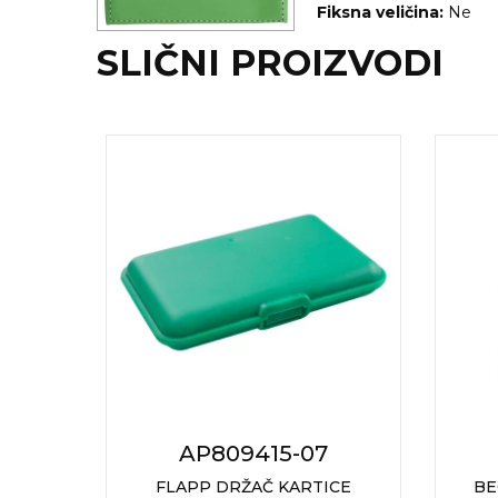
NARUKVICE ZA ŽURKE I
Fiksna veličina:
Ne
DOGAĐAJE
SLIČNI PROIZVODI
ID PLOČICA
TERMOSI
BOCE
TEHNOLOGIJA
KANCELARIJA
KUĆNI SETOVI
OLOVKE
PRIVESCI & ALATI
TORBE & PUTOVANJE
AP809415-07
TEKSTIL
ICA
FLAPP DRŽAČ KARTICE
BE