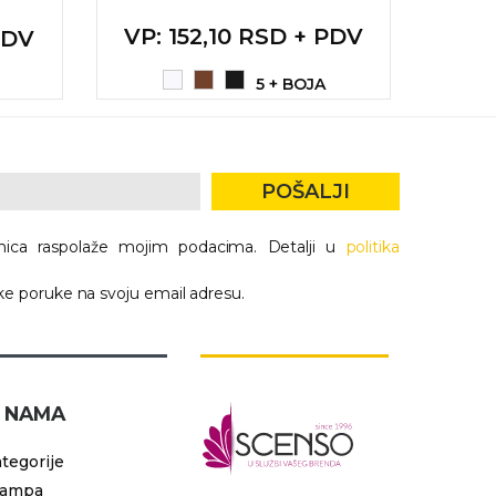
VP
: 152,10 RSD + PDV
VP
:
PDV
5 + BOJA
POŠALJI
nica raspolaže mojim podacima. Detalji u
politika
e poruke na svoju email adresu.
 NAMA
tegorije
tampa