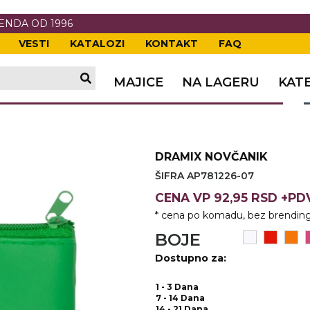
RENDA OD 1996
VESTI
KATALOZI
KONTAKT
FAQ
TI
VANJE
A
ERIJE
DE
OVKE
MAJICE
NA LAGERU
KAT
TI
VANJE
A
ČI
VKE
ĆA
DRAMIX NOVČANIK
VANJE
A
ŠIFRA AP781226-07
I
E
KE
AM
ODEĆA
CENA
VP
92,95 RSD +P
* cena po komadu, bez brending
VANJE
A
BOJE
A OPREMA
I I PANOI
KA
 RADNA
Dostupno za:
VANJE
1 - 3 Dana
7 - 14 Dana
14 - 21 Dana