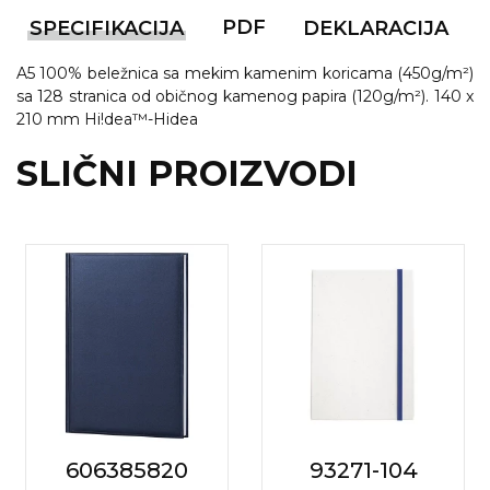
PDF
SPECIFIKACIJA
DEKLARACIJA
VINO I BAR
TEHNOLOGIJA
TEKSTIL
A5 100% beležnica sa mekim kamenim koricama (450g/m²)
UPALJAČI
USB
KOŠULJE
sa 128 stranica od običnog kamenog papira (120g/m²). 140 x
210 mm Hi!dea™-Hidea
SLOBODNO VREME
TEHNOLOGIJA
TEKSTIL
SLIČNI PROIZVODI
PRIVESCI
GADŽETI
PANTALONE
ALAT
TEKSTIL
ŠOLJE
KECELJE I OP
LAMPE
TEKSTIL
ZDRAVLJE I LEPOTA
MODNI DODAC
DUKSEVI I KABANICE
TEKSTIL
KAČKETI, KAPE I ŠEŠIRI
PEŠKIRI
606385820
93271-104
POLO MAJICE
TEKSTIL