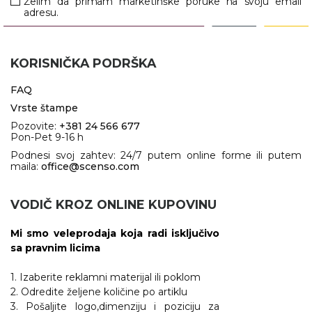
NARUKVICE ZA ŽURKE I
Želim da primam marketinške poruke na svoju email
adresu.
DOGAĐAJE
ID PLOČICA
KORISNIČKA PODRŠKA
TERMOSI
FAQ
BOCE
Vrste štampe
Pozovite:
+381 24 566 677
TEHNOLOGIJA
Pon-Pet 9-16 h
Podnesi svoj zahtev: 24/7 putem online forme ili putem
KANCELARIJA
maila:
office@scenso.com
KUĆNI SETOVI
VODIČ KROZ ONLINE KUPOVINU
OLOVKE
Mi smo veleprodaja koja radi isključivo
PRIVESCI & ALATI
sa pravnim licima
TORBE & PUTOVANJE
1. Izaberite reklamni materijal ili poklom
2. Odredite željene količine po artiklu
TEKSTIL
3. Pošaljite logo,dimenziju i poziciju za