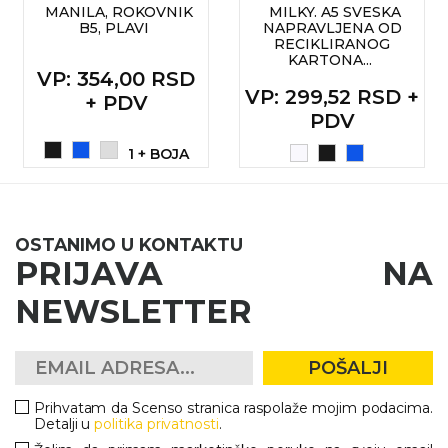
MANILA, ROKOVNIK
MILKY. A5 SVESKA
B5, PLAVI
NAPRAVLJENA OD
KOŠULJE
KAPE
RECIKLIRANOG
KARTONA...
VP
: 354,00 RSD
UNIFORME
VP
: 299,52 RSD +
+ PDV
PDV
STRETCH TOPS
1 + BOJA
SUBLIMACIJA
CRICKET UPALJAČI
ŠIBICA
OSTANIMO U KONTAKTU
PRIJAVA NA
JAKNE I PRSLUCI
NEWSLETTER
HYGIENIC KOLEKCIJA
OKOVRATNE ID TRAKICE
POŠALJI
PRIBOR ZA PISANJE
Prihvatam da Scenso stranica raspolaže mojim podacima.
Detalji u
politika privatnosti
.