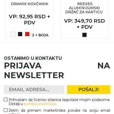
NARUKVICE ZA ŽURKE I
DRAMIX NOVČANIK
REEVES.
DOGAĐAJE
ALUMINIJUMSKI
DRŽAČ ZA KARTICU
ID PLOČICA
VP
: 92,95 RSD +
VP
: 349,70 RSD
PDV
TERMOSI
+ PDV
2 + BOJA
BOCE
TEHNOLOGIJA
KANCELARIJA
OSTANIMO U KONTAKTU
PRIJAVA NA
KUĆNI SETOVI
NEWSLETTER
OLOVKE
PRIVESCI & ALATI
POŠALJI
TORBE & PUTOVANJE
Prihvatam da Scenso stranica raspolaže mojim podacima.
Detalji u
politika privatnosti
.
TEKSTIL
Želim da primam marketinške poruke na svoju email