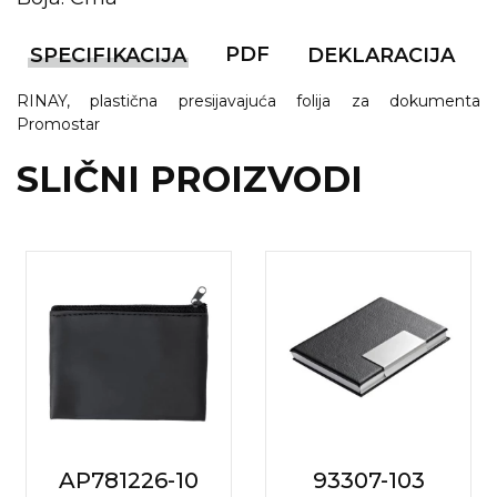
KOŠULJE
KAPE
PDF
SPECIFIKACIJA
DEKLARACIJA
UNIFORME
RINAY, plastična presijavajuća folija za dokumenta
Promostar
STRETCH TOPS
SLIČNI PROIZVODI
SUBLIMACIJA
CRICKET UPALJAČI
ŠIBICA
JAKNE I PRSLUCI
HYGIENIC KOLEKCIJA
OKOVRATNE ID TRAKICE
PRIBOR ZA PISANJE
AP781226-10
93307-103