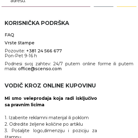
adresu.
RADNA OPREMA
KORISNIČKA PODRŠKA
FAQ
Vrste štampe
Pozovite:
+381 24 566 677
Pon-Pet 9-16 h
Podnesi svoj zahtev: 24/7 putem online forme ili putem
maila:
office@scenso.com
VODIČ KROZ ONLINE KUPOVINU
Mi smo veleprodaja koja radi isključivo
sa pravnim licima
1. Izaberite reklamni materijal ili poklom
2. Odredite željene količine po artiklu
3. Pošaljite logo,dimenziju i poziciju za
štampu