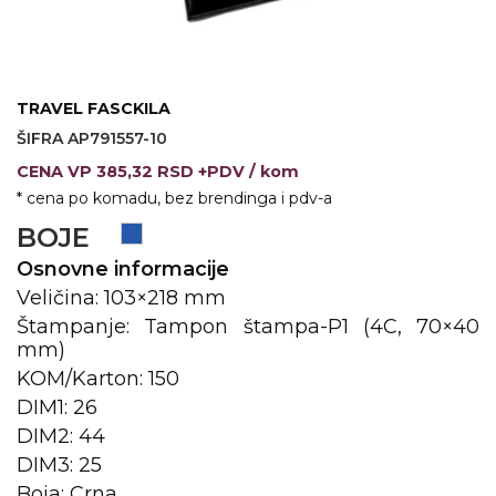
VINO I BAR
TEHNOLOGIJA
TEKSTIL
UPALJAČI
USB
KOŠULJE
TRAVEL FASCKILA
SLOBODNO VREME
TEHNOLOGIJA
TEKSTIL
ŠIFRA AP791557-10
CENA
VP
385,32 RSD +PDV
/ kom
PRIVESCI
GADŽETI
PANTALONE
* cena po komadu, bez brendinga i pdv-a
ALAT
TEKSTIL
BOJE
ŠOLJE
KECELJE I OP
Osnovne informacije
Veličina: 103×218 mm
LAMPE
TEKSTIL
Štampanje: Tampon štampa-P1 (4C, 70×40
mm)
ZDRAVLJE I LEPOTA
MODNI DODAC
KOM/Karton: 150
DUKSEVI I KABANICE
TEKSTIL
DIM1: 26
DIM2: 44
KAČKETI, KAPE I ŠEŠIRI
PEŠKIRI
DIM3: 25
Boja: Crna
POLO MAJICE
TEKSTIL