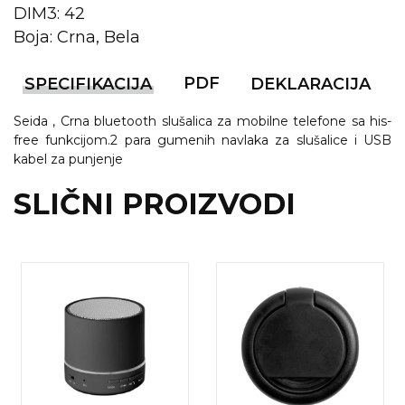
NARUKVICE ZA ŽURKE I
DIM3: 42
DOGAĐAJE
Boja: Crna, Bela
ID PLOČICA
PDF
SPECIFIKACIJA
DEKLARACIJA
TERMOSI
Seida , Crna bluetooth slušalica za mobilne telefone sa his-
BOCE
free funkcijom.2 para gumenih navlaka za slušalice i USB
kabel za punjenje
TEHNOLOGIJA
SLIČNI PROIZVODI
KANCELARIJA
KUĆNI SETOVI
OLOVKE
PRIVESCI & ALATI
TORBE & PUTOVANJE
TEKSTIL