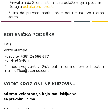
Prihvatam da Scenso stranica raspolaže mojim podacima.
Detalji u
politika privatnosti
.
Želim da primam marketinške poruke na svoju email
adresu.
KORISNIČKA PODRŠKA
FAQ
Vrste štampe
Pozovite:
+381 24 566 677
Pon-Pet 9-16 h
Podnesi svoj zahtev: 24/7 putem online forme ili putem
maila:
office@scenso.com
VODIČ KROZ ONLINE KUPOVINU
Mi smo veleprodaja koja radi isključivo
sa pravnim licima