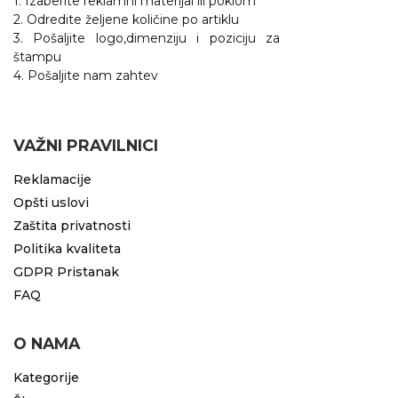
1. Izaberite reklamni materijal ili poklom
2. Odredite željene količine po artiklu
3. Pošaljite logo,dimenziju i poziciju za
štampu
4. Pošaljite nam zahtev
VAŽNI PRAVILNICI
Reklamacije
Opšti uslovi
Zaštita privatnosti
Politika kvaliteta
GDPR Pristanak
FAQ
O NAMA
Kategorije