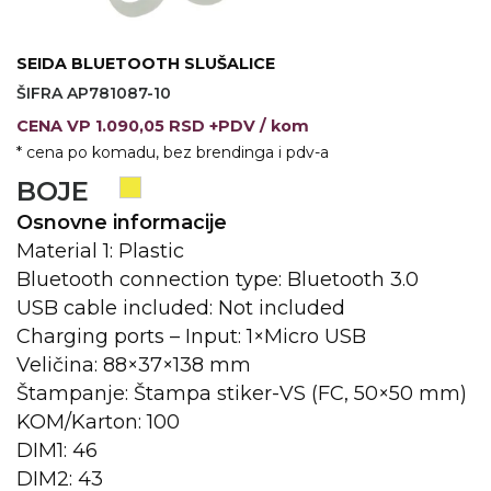
KOŠULJE
KAPE
SEIDA BLUETOOTH SLUŠALICE
UNIFORME
ŠIFRA AP781087-10
CENA
VP
1.090,05 RSD +PDV
/ kom
STRETCH TOPS
* cena po komadu, bez brendinga i pdv-a
SUBLIMACIJA
BOJE
Osnovne informacije
CRICKET UPALJAČI
Material 1: Plastic
ŠIBICA
Bluetooth connection type: Bluetooth 3.0
USB cable included: Not included
JAKNE I PRSLUCI
Charging ports – Input: 1×Micro USB
HYGIENIC KOLEKCIJA
Veličina: 88×37×138 mm
Štampanje: Štampa stiker-VS (FC, 50×50 mm)
OKOVRATNE ID TRAKICE
KOM/Karton: 100
PRIBOR ZA PISANJE
DIM1: 46
DIM2: 43