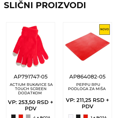
SLIČNI PROIZVODI
RADNA OPREMA
NOVO
AP791747-05
AP864082-05
ACTIUM RUKAVICE SA
PEPPU RPU
TOUCH SCREEN
PODLOGA ZA MIŠA
DODATKOM
VP
: 211,25 RSD +
VP
: 253,50 RSD +
PDV
PDV
4 + BOJA
1 + BOJA