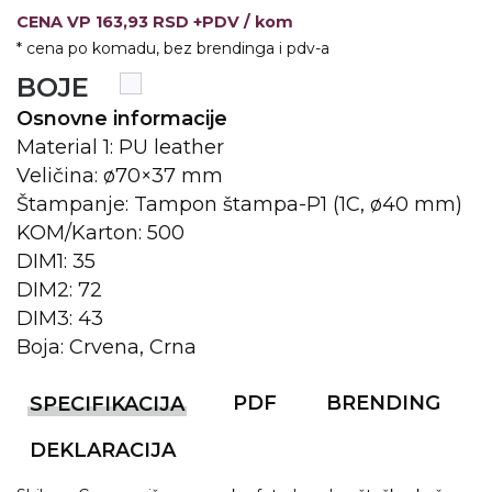
CENA
VP
163,93 RSD +PDV
/ kom
KOŠULJE
KAPE
* cena po komadu, bez brendinga i pdv-a
BOJE
UNIFORME
Osnovne informacije
STRETCH TOPS
Material 1: PU leather
Veličina: ø70×37 mm
SUBLIMACIJA
Štampanje: Tampon štampa-P1 (1C, ø40 mm)
CRICKET UPALJAČI
KOM/Karton: 500
DIM1: 35
ŠIBICA
DIM2: 72
JAKNE I PRSLUCI
DIM3: 43
Boja: Crvena, Crna
HYGIENIC KOLEKCIJA
PDF
BRENDING
OKOVRATNE ID TRAKICE
SPECIFIKACIJA
PRIBOR ZA PISANJE
DEKLARACIJA