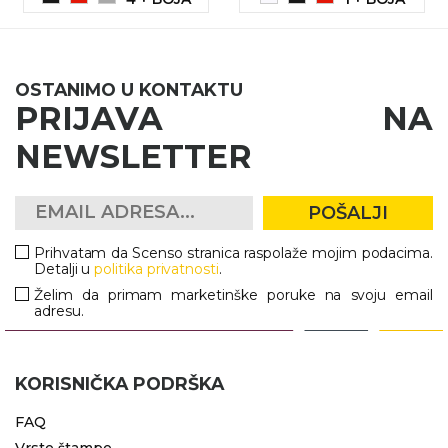
OSTANIMO U KONTAKTU
PRIJAVA NA
NEWSLETTER
POŠALJI
Prihvatam da Scenso stranica raspolaže mojim podacima.
Detalji u
politika privatnosti
.
Želim da primam marketinške poruke na svoju email
adresu.
KORISNIČKA PODRŠKA
FAQ
Vrste štampe