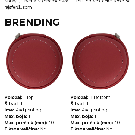
NARUKVICE ZA ŽURKE I
Shilay , Crvena višenamenska futrola od veštačke kože sa
DOGAĐAJE
rajsferšlusom
ID PLOČICA
BRENDING
TERMOSI
BOCE
TEHNOLOGIJA
KANCELARIJA
KUĆNI SETOVI
OLOVKE
Položaj:
I Top
Položaj:
II Bottom
Šifra:
P1
Šifra:
P1
PRIVESCI & ALATI
Ime:
Pad printing
Ime:
Pad printing
Max. boja:
1
Max. boja:
1
TORBE & PUTOVANJE
Max. prečnik (mm):
40
Max. prečnik (mm):
40
Fiksna veličina:
Ne
Fiksna veličina:
Ne
TEKSTIL