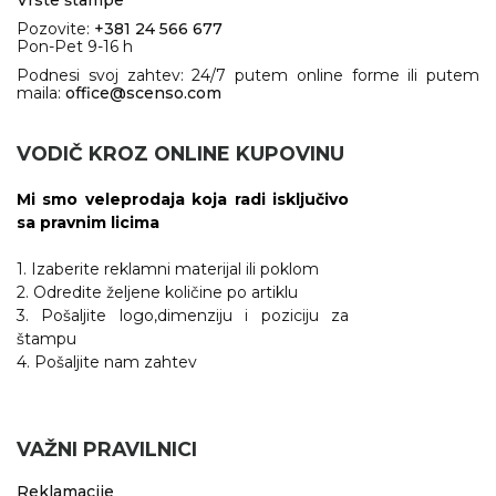
Pozovite:
+381 24 566 677
Pon-Pet 9-16 h
Podnesi svoj zahtev: 24/7 putem online forme ili putem
maila:
office@scenso.com
VODIČ KROZ ONLINE KUPOVINU
Mi smo veleprodaja koja radi isključivo
sa pravnim licima
1. Izaberite reklamni materijal ili poklom
2. Odredite željene količine po artiklu
3. Pošaljite logo,dimenziju i poziciju za
štampu
4. Pošaljite nam zahtev
VAŽNI PRAVILNICI
Reklamacije