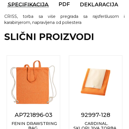
NARUKVICE ZA ŽURKE I
PDF
SPECIFIKACIJA
DEKLARACIJA
DOGAĐAJE
CRISS, torba sa više pregrada sa rajsferšlusom i
ID PLOČICA
karabinjerom, napravljena od poliestera
TERMOSI
SLIČNI PROIZVODI
BOCE
TEHNOLOGIJA
KANCELARIJA
KUĆNI SETOVI
OLOVKE
PRIVESCI & ALATI
TORBE & PUTOVANJE
AP721896-03
92997-128
FENIN DRAWSTRING
CARDINAL.
TEKSTIL
BAG
SKLOPLJIVA TORBA