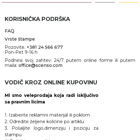
KORISNIČKA PODRŠKA
FAQ
Vrste štampe
Pozovite:
+381 24 566 677
Pon-Pet 9-16 h
Podnesi svoj zahtev: 24/7 putem online forme ili putem
maila:
office@scenso.com
VODIČ KROZ ONLINE KUPOVINU
Mi smo veleprodaja koja radi isključivo
sa pravnim licima
1. Izaberite reklamni materijal ili poklom
2. Odredite željene količine po artiklu
3. Pošaljite logo,dimenziju i poziciju za
štampu