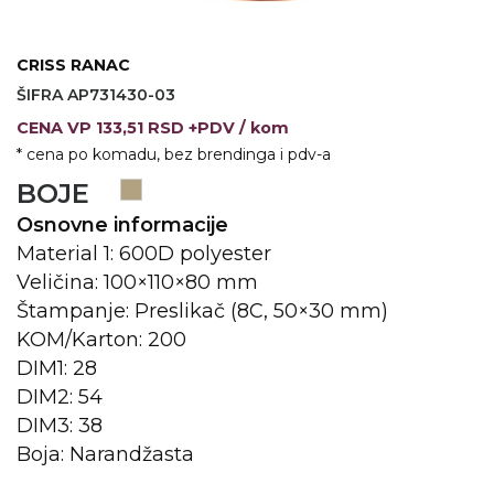
KOŠULJE
KAPE
CRISS RANAC
UNIFORME
ŠIFRA AP731430-03
CENA
VP
133,51 RSD +PDV
/ kom
STRETCH TOPS
* cena po komadu, bez brendinga i pdv-a
SUBLIMACIJA
BOJE
CRICKET UPALJAČI
Osnovne informacije
Material 1: 600D polyester
ŠIBICA
Veličina: 100×110×80 mm
Štampanje: Preslikač (8C, 50×30 mm)
JAKNE I PRSLUCI
KOM/Karton: 200
HYGIENIC KOLEKCIJA
DIM1: 28
DIM2: 54
OKOVRATNE ID TRAKICE
DIM3: 38
PRIBOR ZA PISANJE
Boja: Narandžasta