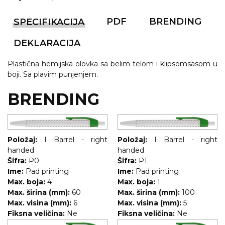
NARUKVICE ZA ŽURKE I
DOGAĐAJE
PDF
BRENDING
SPECIFIKACIJA
ID PLOČICA
DEKLARACIJA
TERMOSI
Plastična hemijska olovka sa belim telom i klipsomsasom u
BOCE
boji. Sa plavim punjenjem.
TEHNOLOGIJA
BRENDING
KANCELARIJA
KUĆNI SETOVI
Položaj:
I Barrel - right
Položaj:
I Barrel - right
handed
handed
OLOVKE
Šifra:
P0
Šifra:
P1
Ime:
Pad printing
Ime:
Pad printing
PRIVESCI & ALATI
Max. boja:
4
Max. boja:
1
Max. širina (mm):
60
Max. širina (mm):
100
TORBE & PUTOVANJE
Max. visina (mm):
6
Max. visina (mm):
5
Fiksna veličina:
Ne
Fiksna veličina:
Ne
TEKSTIL