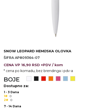
VINO I BAR
TEHNOLOGIJA
TEKSTIL
UPALJAČI
USB
KOŠULJE
SLOBODNO VREME
TEHNOLOGIJA
TEKSTIL
PRIVESCI
GADŽETI
PANTALONE
ALAT
TEKSTIL
SNOW LEOPARD HEMIJSKA OLOVKA
ŠIFRA AP809364-07
ŠOLJE
KECELJE I OP
CENA
VP
16,90 RSD +PDV
/ kom
LAMPE
TEKSTIL
* cena po komadu, bez brendinga i pdv-a
BOJE
ZDRAVLJE I LEPOTA
MODNI DODAC
Dostupno za:
DUKSEVI I KABANICE
TEKSTIL
1 - 3 Dana
1#
0
KAČKETI, KAPE I ŠEŠIRI
PEŠKIRI
2#
0
7 - 14 Dana
POLO MAJICE
TEKSTIL