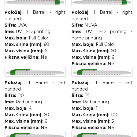
RADNA OPREMA
Položaj:
I Barrel - right
Položaj:
I Barrel - right
handed
handed
Šifra:
UVA
Šifra:
NUVA
Ime:
UV LED printing
Ime:
UV LED printing -
Max. boja:
Full Color
name printing
Max. širina (mm):
60
Max. boja:
Full Color
Max. visina (mm):
6
Max. širina (mm):
60
Fiksna veličina:
Ne
Max. visina (mm):
6
Fiksna veličina:
Ne
Položaj:
II Barrel - left
Položaj:
II Barrel - left
handed
handed
Šifra:
P0
Šifra:
P1
Ime:
Pad printing
Ime:
Pad printing
Max. boja:
4
Max. boja:
1
Max. širina (mm):
60
Max. širina (mm):
100
Max. visina (mm):
6
Max. visina (mm):
5
Fiksna veličina:
Ne
Fiksna veličina:
Ne