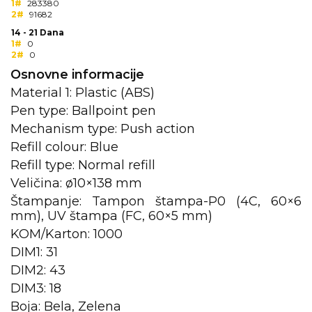
1#
283380
2#
91682
KOŠULJE
KAPE
14 - 21 Dana
1#
0
UNIFORME
2#
0
Osnovne informacije
STRETCH TOPS
Material 1: Plastic (ABS)
Pen type: Ballpoint pen
SUBLIMACIJA
Mechanism type: Push action
CRICKET UPALJAČI
Refill colour: Blue
Refill type: Normal refill
ŠIBICA
Veličina: ø10×138 mm
JAKNE I PRSLUCI
Štampanje: Tampon štampa-P0 (4C, 60×6
mm), UV štampa (FC, 60×5 mm)
HYGIENIC KOLEKCIJA
KOM/Karton: 1000
DIM1: 31
OKOVRATNE ID TRAKICE
DIM2: 43
PRIBOR ZA PISANJE
DIM3: 18
Boja: Bela, Zelena