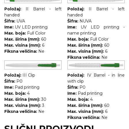
Položaj:
II Barrel - left
Položaj:
II Barrel - left
handed
handed
Šifra:
UVA
Šifra:
NUVA
Ime:
UV LED printing
Ime:
UV LED printing -
Max. boja:
Full Color
name printing
Max. širina (mm):
60
Max. boja:
Full Color
Max. visina (mm):
6
Max. širina (mm):
60
Fiksna veličina:
Ne
Max. visina (mm):
6
Fiksna veličina:
Ne
Položaj:
III Clip
Položaj:
IV Barrel - in line
Šifra:
P0
with clip
Ime:
Pad printing
Šifra:
P0
Max. boja:
4
Ime:
Pad printing
Max. širina (mm):
30
Max. boja:
4
Max. visina (mm):
3
Max. širina (mm):
60
Fiksna veličina:
Ne
Max. visina (mm):
6
Fiksna veličina:
Ne
SLIČNI PROIZVODI