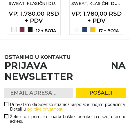
SWEAT, KLASIČNI DU...
SWEAT, KLASIČNI DU...
KOŠULJE
KAPE
VP
: 1.780,00 RSD
VP
: 1.780,00 RSD
+ PDV
+ PDV
UNIFORME
12 + BOJA
17 + BOJA
STRETCH TOPS
SUBLIMACIJA
OSTANIMO U KONTAKTU
CRICKET UPALJAČI
PRIJAVA NA
ŠIBICA
NEWSLETTER
JAKNE I PRSLUCI
POŠALJI
HYGIENIC KOLEKCIJA
Prihvatam da Scenso stranica raspolaže mojim podacima.
OKOVRATNE ID TRAKICE
Detalji u
politika privatnosti
.
Želim da primam marketinške poruke na svoju email
PRIBOR ZA PISANJE
adresu.