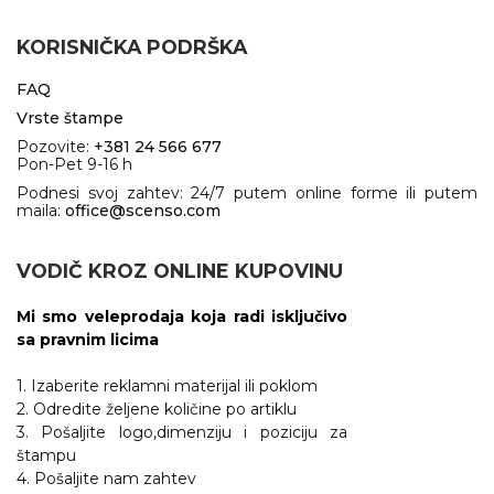
NARUKVICE ZA ŽURKE I
DOGAĐAJE
KORISNIČKA PODRŠKA
ID PLOČICA
FAQ
TERMOSI
Vrste štampe
Pozovite:
+381 24 566 677
BOCE
Pon-Pet 9-16 h
Podnesi svoj zahtev: 24/7 putem online forme ili putem
TEHNOLOGIJA
maila:
office@scenso.com
KANCELARIJA
VODIČ KROZ ONLINE KUPOVINU
KUĆNI SETOVI
Mi smo veleprodaja koja radi isključivo
OLOVKE
sa pravnim licima
PRIVESCI & ALATI
1. Izaberite reklamni materijal ili poklom
2. Odredite željene količine po artiklu
TORBE & PUTOVANJE
3. Pošaljite logo,dimenziju i poziciju za
štampu
TEKSTIL
4. Pošaljite nam zahtev