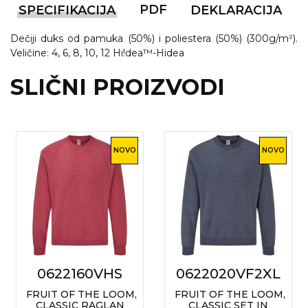
PDF
SPECIFIKACIJA
DEKLARACIJA
VINO I BAR
TEHNOLOGIJA
TEKSTIL
Dečiji duks od pamuka (50%) i poliestera (50%) (300g/m²).
UPALJAČI
USB
KOŠULJE
Veličine: 4, 6, 8, 10, 12 Hi!dea™-Hidea
SLIČNI PROIZVODI
SLOBODNO VREME
TEHNOLOGIJA
TEKSTIL
PRIVESCI
GADŽETI
PANTALONE
ALAT
TEKSTIL
NOVO
NOVO
ŠOLJE
KECELJE I OP
LAMPE
TEKSTIL
ZDRAVLJE I LEPOTA
MODNI DODAC
DUKSEVI I KABANICE
TEKSTIL
0622160VHS
0622020VF2XL
KAČKETI, KAPE I ŠEŠIRI
PEŠKIRI
FRUIT OF THE LOOM,
FRUIT OF THE LOOM,
POLO MAJICE
CLASSIC RAGLAN
CLASSIC SET IN
TEKSTIL