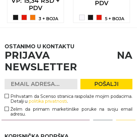
VP
: 15,34 RSD +
PDV
RADNA OPREMA
PDV
3 + BOJA
5 + BOJA
OSTANIMO U KONTAKTU
PRIJAVA NA
NEWSLETTER
POŠALJI
Prihvatam da Scenso stranica raspolaže mojim podacima.
Detalji u
politika privatnosti
.
Želim da primam marketinške poruke na svoju email
adresu.
KORISNIČKA PODRŠKA