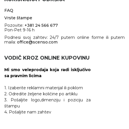
FAQ
Vrste štampe
Pozovite:
+381 24 566 677
Pon-Pet 9-16 h
Podnesi svoj zahtev: 24/7 putem online forme ili putem
maila:
office@scenso.com
VODIČ KROZ ONLINE KUPOVINU
Mi smo veleprodaja koja radi isključivo
sa pravnim licima
1. Izaberite reklamni materijal ili poklom
2. Odredite željene količine po artiklu
3. Pošaljite logo,dimenziju i poziciju za
štampu
4. Pošaljite nam zahtev