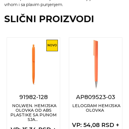
NARUKVICE ZA ŽURKE I
vrhom i sa plavim punjenjem.
DOGAĐAJE
SLIČNI PROIZVODI
ID PLOČICA
TERMOSI
BOCE
NOVO
TEHNOLOGIJA
KANCELARIJA
KUĆNI SETOVI
OLOVKE
91982-128
AP809523-03
PRIVESCI & ALATI
NOLWEN. HEMIJSKA
LELOGRAM HEMIJSKA
OLOVKA OD ABS
OLOVKA
TORBE & PUTOVANJE
PLASTIKE SA PUNOM
SJA...
TEKSTIL
VP
: 54,08 RSD +